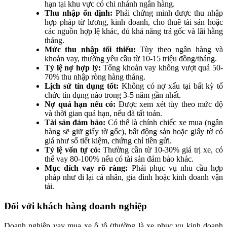
hạn tại khu vực có chi nhánh ngân hàng.
Thu nhập ổn định:
Phải chứng minh được thu nhập
hợp pháp từ lương, kinh doanh, cho thuê tài sản hoặc
các nguồn hợp lệ khác, đủ khả năng trả gốc và lãi hằng
tháng.
Mức thu nhập tối thiểu:
Tùy theo ngân hàng và
khoản vay, thường yêu cầu từ 10-15 triệu đồng/tháng.
Tỷ lệ nợ hợp lý:
Tổng khoản vay không vượt quá 50-
70% thu nhập ròng hàng tháng.
Lịch sử tín dụng tốt:
Không có nợ xấu tại bất kỳ tổ
chức tín dụng nào trong 3-5 năm gần nhất.
Nợ quá hạn nếu có:
Được xem xét tùy theo mức độ
và thời gian quá hạn, nếu đã tất toán.
Tài sản đảm bảo:
Có thể là chính chiếc xe mua (ngân
hàng sẽ giữ giấy tờ gốc), bất động sản hoặc giấy tờ có
giá như sổ tiết kiệm, chứng chỉ tiền gửi.
Tỷ lệ vốn tự có:
Thường cần từ 10-30% giá trị xe, có
thể vay 80-100% nếu có tài sản đảm bảo khác.
Mục đích vay rõ ràng:
Phải phục vụ nhu cầu hợp
pháp như đi lại cá nhân, gia đình hoặc kinh doanh vận
tải.
Đối với khách hàng doanh nghiệp
Doanh nghiệp vay mua xe ô tô (thường là xe phục vụ kinh doanh