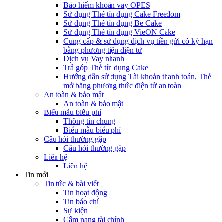
Bảo hiểm khoản vay OPES
Sử dụng Thẻ tín dụng Cake Freedom
Sử dụng Thẻ tín dụng Be Cake
Sử dụng Thẻ tín dụng VieON Cake
Cung cấp & sử dụng dịch vụ tiền gửi có kỳ hạn
bằng phương tiện điện tử
Dịch vụ Vay nhanh
Trả góp Thẻ tín dụng Cake
Hướng dẫn sử dụng Tài khoản thanh toán, Thẻ
mở bằng phương thức điện tử an toàn
An toàn & bảo mật
An toàn & bảo mật
Biểu mẫu biểu phí
Thông tin chung
Biểu mẫu biểu phí
Câu hỏi thường gặp
Câu hỏi thường gặp
Liên hệ
Liên hệ
Tin mới
Tin tức & bài viết
Tin hoạt động
Tin báo chí
Sự kiện
Cẩm nang tài chính