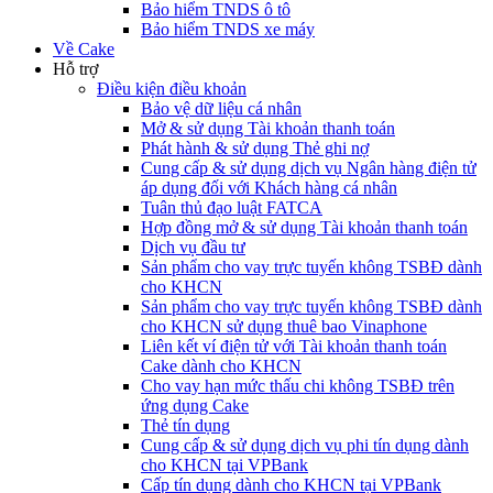
Bảo hiểm TNDS ô tô
Bảo hiểm TNDS xe máy
Về Cake
Hỗ trợ
Điều kiện điều khoản
Bảo vệ dữ liệu cá nhân
Mở & sử dụng Tài khoản thanh toán
Phát hành & sử dụng Thẻ ghi nợ
Cung cấp & sử dụng dịch vụ Ngân hàng điện tử
áp dụng đối với Khách hàng cá nhân
Tuân thủ đạo luật FATCA
Hợp đồng mở & sử dụng Tài khoản thanh toán
Dịch vụ đầu tư
Sản phẩm cho vay trực tuyến không TSBĐ dành
cho KHCN
Sản phẩm cho vay trực tuyến không TSBĐ dành
cho KHCN sử dụng thuê bao Vinaphone
Liên kết ví điện tử với Tài khoản thanh toán
Cake dành cho KHCN
Cho vay hạn mức thấu chi không TSBĐ trên
ứng dụng Cake
Thẻ tín dụng
Cung cấp & sử dụng dịch vụ phi tín dụng dành
cho KHCN tại VPBank
Cấp tín dụng dành cho KHCN tại VPBank