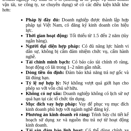
vận tải, xe công ty, xe chuyên dụng) sẽ có các điều kiện khắt khe
hơn:
Pháp lý đầy đủ:
Doanh nghiệp được thành lập hợp
pháp tại Việt Nam, có đăng ký kinh doanh còn hiệu
lực.
Thời gian hoạt động:
Tối thiểu từ 1.5 đến 2 năm (tùy
ngân hàng).
Người đại diện hợp pháp:
Có đủ năng lực hành vi
dân sự, không bị cấm đảm nhiệm chức vụ, cấm hành
nghề.
Tài chính minh bạch:
Có báo cáo tài chính rõ ràng,
hoạt động có lãi trong 1–2 năm gần nhất.
Dòng tiền ổn định:
Đảm bảo khả năng trả nợ gốc và
lãi đúng hạn.
Tỷ lệ nợ hợp lý:
Nợ không vượt quá giới hạn cho
phép so với vốn chủ sở hữu.
Không có nợ xấu:
Doanh nghiệp không có lịch sử nợ
quá hạn tại các tổ chức tín dụng.
Mục đích vay hợp pháp:
Vay để phục vụ mục đích
kinh doanh phù hợp với ngành nghề đăng ký.
Phương án kinh doanh rõ ràng:
Trình bày chi tiết kế
hoạch sử dụng xe và nguồn thu trả nợ từ hoạt động
kinh doanh.
Tài sản đảm bảo linh hoạt:
Có thể dùng chính xe