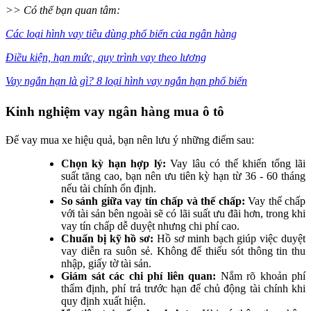
>> Có thể bạn quan tâm:
Các loại hình vay tiêu dùng phổ biến của ngân hàng
Điều kiện, hạn mức, quy trình vay theo lương
Vay ngắn hạn là gì? 8 loại hình vay ngắn hạn phổ biến
Kinh nghiệm vay ngân hàng mua ô tô
Để vay mua xe hiệu quả, bạn nên lưu ý những điểm sau:
Chọn kỳ hạn hợp lý:
Vay lâu có thể khiến tổng lãi
suất tăng cao, bạn nên ưu tiên kỳ hạn từ 36 - 60 tháng
nếu tài chính ổn định.
So sánh giữa vay tín chấp và thế chấp:
Vay thế chấp
với tài sản bên ngoài sẽ có lãi suất ưu đãi hơn, trong khi
vay tín chấp dễ duyệt nhưng chi phí cao.
Chuẩn bị kỹ hồ sơ:
Hồ sơ minh bạch giúp việc duyệt
vay diễn ra suôn sẻ. Không để thiếu sót thông tin thu
nhập, giấy tờ tài sản.
Giám sát các chi phí liên quan:
Nắm rõ khoản phí
thẩm định, phí trả trước hạn để chủ động tài chính khi
quy định xuất hiện.