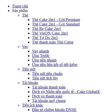
Trang chủ
Sản phẩm
Thẻ
Thẻ Cake 2in1 - Gói Premium
Thẻ Cake 2in1 - Gói Standard
Thẻ Be Cake 2in1
Thẻ VieON Cake 2in1
Thẻ Tự Do 2in1
Thẻ thanh toán Thú Cưng
Vay
Vay nhanh
Ứng Trước
Ứng tiền nhanh
Ứng tiền liên kết sổ tiết kiệm
Tiền gửi
Tiền gửi tiêu chuẩn
Tiền gửi tích lũy
Tài khoản
Tài khoản thanh toán
Dịch vụ Nhận tiền quốc tế - Cake GlobalX
Dịch vụ thanh toán
Tài khoản quỹ chung
Tiện ích khác
Đầu tư chứng khoán DNSE