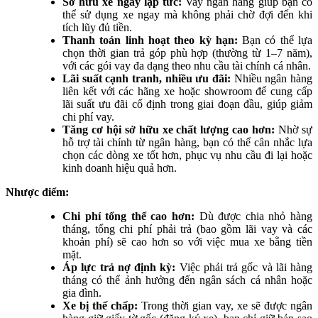
Sở hữu xe ngay lập tức:
Vay ngân hàng giúp bạn có
thể sử dụng xe ngay mà không phải chờ đợi đến khi
tích lũy đủ tiền.
Thanh toán linh hoạt theo kỳ hạn:
Bạn có thể lựa
chọn thời gian trả góp phù hợp (thường từ 1–7 năm),
với các gói vay đa dạng theo nhu cầu tài chính cá nhân.
Lãi suất cạnh tranh, nhiều ưu đãi:
Nhiều ngân hàng
liên kết với các hãng xe hoặc showroom để cung cấp
lãi suất ưu đãi cố định trong giai đoạn đầu, giúp giảm
chi phí vay.
Tăng cơ hội sở hữu xe chất lượng cao hơn:
Nhờ sự
hỗ trợ tài chính từ ngân hàng, bạn có thể cân nhắc lựa
chọn các dòng xe tốt hơn, phục vụ nhu cầu đi lại hoặc
kinh doanh hiệu quả hơn.
Nhược điểm:
Chi phí tổng thể cao hơn:
Dù được chia nhỏ hàng
tháng, tổng chi phí phải trả (bao gồm lãi vay và các
khoản phí) sẽ cao hơn so với việc mua xe bằng tiền
mặt.
Áp lực trả nợ định kỳ:
Việc phải trả gốc và lãi hàng
tháng có thể ảnh hưởng đến ngân sách cá nhân hoặc
gia đình.
Xe bị thế chấp:
Trong thời gian vay, xe sẽ được ngân