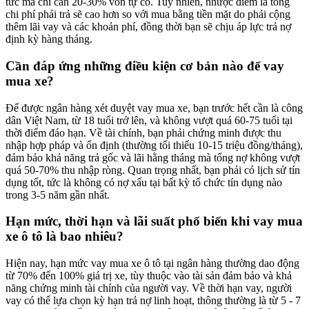
tức mà chỉ cần 20-30% vốn tự có. Tuy nhiên, nhược điểm là tổng
chi phí phải trả sẽ cao hơn so với mua bằng tiền mặt do phải cộng
thêm lãi vay và các khoản phí, đồng thời bạn sẽ chịu áp lực trả nợ
định kỳ hàng tháng.
Cần đáp ứng những điều kiện cơ bản nào để vay
mua xe?
Để được ngân hàng xét duyệt vay mua xe, bạn trước hết cần là công
dân Việt Nam, từ 18 tuổi trở lên, và không vượt quá 60-75 tuổi tại
thời điểm đáo hạn. Về tài chính, bạn phải chứng minh được thu
nhập hợp pháp và ổn định (thường tối thiểu 10-15 triệu đồng/tháng),
đảm bảo khả năng trả gốc và lãi hằng tháng mà tổng nợ không vượt
quá 50-70% thu nhập ròng. Quan trọng nhất, bạn phải có lịch sử tín
dụng tốt, tức là không có nợ xấu tại bất kỳ tổ chức tín dụng nào
trong 3-5 năm gần nhất.
Hạn mức, thời hạn và lãi suất phổ biến khi vay mua
xe ô tô là bao nhiêu?
Hiện nay, hạn mức vay mua xe ô tô tại ngân hàng thường dao động
từ 70% đến 100% giá trị xe, tùy thuộc vào tài sản đảm bảo và khả
năng chứng minh tài chính của người vay. Về thời hạn vay, người
vay có thể lựa chọn kỳ hạn trả nợ linh hoạt, thông thường là từ 5 - 7