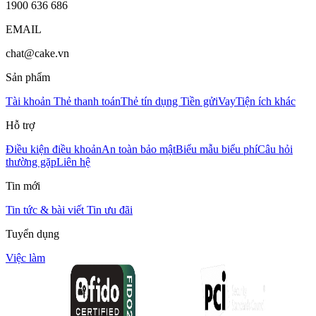
1900 636 686
EMAIL
chat@cake.vn
Sản phẩm
Tài khoản
Thẻ thanh toán
Thẻ tín dụng
Tiền gửi
Vay
Tiện ích khác
Hỗ trợ
Điều kiện điều khoản
An toàn bảo mật
Biểu mẫu biểu phí
Câu hỏi
thường gặp
Liên hệ
Tin mới
Tin tức & bài viết
Tin ưu đãi
Tuyển dụng
Việc làm