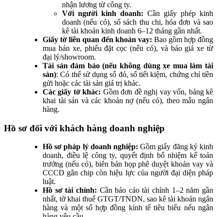
nhận lương từ công ty.
Với người kinh doanh:
Cần giấy phép kinh
doanh (nếu có), sổ sách thu chi, hóa đơn và sao
kê tài khoản kinh doanh 6–12 tháng gần nhất.
Giấy tờ liên quan đến khoản vay:
Bao gồm hợp đồng
mua bán xe, phiếu đặt cọc (nếu có), và báo giá xe từ
đại lý/showroom.
Tài sản đảm bảo (nếu không dùng xe mua làm tài
sản)
: Có thể sử dụng sổ đỏ, sổ tiết kiệm, chứng chỉ tiền
gửi hoặc các tài sản giá trị khác.
Các giấy tờ khác:
Gồm đơn đề nghị vay vốn, bảng kê
khai tài sản và các khoản nợ (nếu có), theo mẫu ngân
hàng.
Hồ sơ đối với khách hàng doanh nghiệp
Hồ sơ pháp lý doanh nghiệp:
Gồm giấy đăng ký kinh
doanh, điều lệ công ty, quyết định bổ nhiệm kế toán
trưởng (nếu có), biên bản họp phê duyệt khoản vay và
CCCD gắn chip còn hiệu lực của người đại diện pháp
luật.
Hồ sơ tài chính:
Cần báo cáo tài chính 1–2 năm gần
nhất, tờ khai thuế GTGT/TNDN, sao kê tài khoản ngân
hàng và một số hợp đồng kinh tế tiêu biểu nếu ngân
hàng yêu cầu.