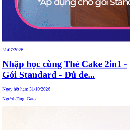
31/07/2026
Nhập học cùng Thẻ Cake 2in1 -
Gói Standard - Đủ de...
Ngày hết hạn:
31/10/2026
Người đăng:
Gato