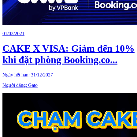
01/02/2021
CAKE X VISA: Giảm đến 10%
khi đặt phòng Booking.co...
Ngày hết hạn:
31/12/2027
Người đăng:
Gato