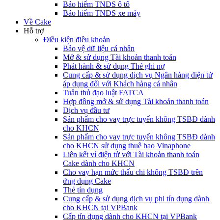
Bảo hiểm TNDS ô tô
Bảo hiểm TNDS xe máy
Về Cake
Hỗ trợ
Điều kiện điều khoản
Bảo vệ dữ liệu cá nhân
Mở & sử dụng Tài khoản thanh toán
Phát hành & sử dụng Thẻ ghi nợ
Cung cấp & sử dụng dịch vụ Ngân hàng điện tử
áp dụng đối với Khách hàng cá nhân
Tuân thủ đạo luật FATCA
Hợp đồng mở & sử dụng Tài khoản thanh toán
Dịch vụ đầu tư
Sản phẩm cho vay trực tuyến không TSBĐ dành
cho KHCN
Sản phẩm cho vay trực tuyến không TSBĐ dành
cho KHCN sử dụng thuê bao Vinaphone
Liên kết ví điện tử với Tài khoản thanh toán
Cake dành cho KHCN
Cho vay hạn mức thấu chi không TSBĐ trên
ứng dụng Cake
Thẻ tín dụng
Cung cấp & sử dụng dịch vụ phi tín dụng dành
cho KHCN tại VPBank
Cấp tín dụng dành cho KHCN tại VPBank