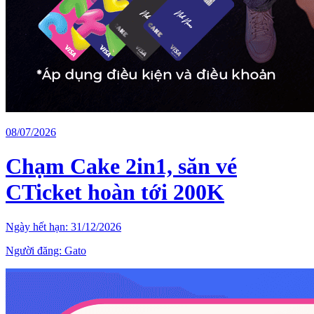
08/07/2026
Chạm Cake 2in1, săn vé
CTicket hoàn tới 200K
Ngày hết hạn:
31/12/2026
Người đăng:
Gato