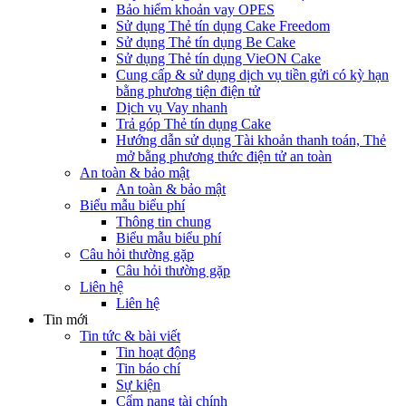
Bảo hiểm khoản vay OPES
Sử dụng Thẻ tín dụng Cake Freedom
Sử dụng Thẻ tín dụng Be Cake
Sử dụng Thẻ tín dụng VieON Cake
Cung cấp & sử dụng dịch vụ tiền gửi có kỳ hạn
bằng phương tiện điện tử
Dịch vụ Vay nhanh
Trả góp Thẻ tín dụng Cake
Hướng dẫn sử dụng Tài khoản thanh toán, Thẻ
mở bằng phương thức điện tử an toàn
An toàn & bảo mật
An toàn & bảo mật
Biểu mẫu biểu phí
Thông tin chung
Biểu mẫu biểu phí
Câu hỏi thường gặp
Câu hỏi thường gặp
Liên hệ
Liên hệ
Tin mới
Tin tức & bài viết
Tin hoạt động
Tin báo chí
Sự kiện
Cẩm nang tài chính