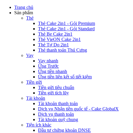
Trang chủ
Sản phẩm
Thẻ
Thẻ Cake 2in1 - Gói Premium
Thẻ Cake 2in1 - Gói Standard
Thẻ Be Cake 2in1
Thẻ VieON Cake 2in1
Thẻ Tự Do 2in1
Thẻ thanh toán Thú Cưng
Vay
Vay nhanh
Ứng Trước
Ứng tiền nhanh
Ứng tiền liên kết sổ tiết kiệm
Tiền gửi
Tiền gửi tiêu chuẩn
Tiền gửi tích lũy
Tài khoản
Tài khoản thanh toán
Dịch vụ Nhận tiền quốc tế - Cake GlobalX
Dịch vụ thanh toán
Tài khoản quỹ chung
Tiện ích khác
Đầu tư chứng khoán DNSE