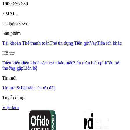
1900 636 686
EMAIL
chat@cake.vn
Sản phẩm
Tài khoản
Thẻ thanh toán
Thẻ tín dụng
Tiền gửi
Vay
Tiện ích khác
Hỗ trợ
Điều kiện điều khoản
An toàn bảo mật
Biểu mẫu biểu phí
Câu hỏi
thường gặp
Liên hệ
Tin mới
Tin tức & bài viết
Tin ưu đãi
Tuyển dụng
Việc làm