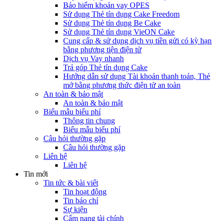
Bảo hiểm khoản vay OPES
Sử dụng Thẻ tín dụng Cake Freedom
Sử dụng Thẻ tín dụng Be Cake
Sử dụng Thẻ tín dụng VieON Cake
Cung cấp & sử dụng dịch vụ tiền gửi có kỳ hạn
bằng phương tiện điện tử
Dịch vụ Vay nhanh
Trả góp Thẻ tín dụng Cake
Hướng dẫn sử dụng Tài khoản thanh toán, Thẻ
mở bằng phương thức điện tử an toàn
An toàn & bảo mật
An toàn & bảo mật
Biểu mẫu biểu phí
Thông tin chung
Biểu mẫu biểu phí
Câu hỏi thường gặp
Câu hỏi thường gặp
Liên hệ
Liên hệ
Tin mới
Tin tức & bài viết
Tin hoạt động
Tin báo chí
Sự kiện
Cẩm nang tài chính