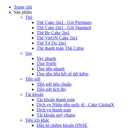
Trang chủ
Sản phẩm
Thẻ
Thẻ Cake 2in1 - Gói Premium
Thẻ Cake 2in1 - Gói Standard
Thẻ Be Cake 2in1
Thẻ VieON Cake 2in1
Thẻ Tự Do 2in1
Thẻ thanh toán Thú Cưng
Vay
Vay nhanh
Ứng Trước
Ứng tiền nhanh
Ứng tiền liên kết sổ tiết kiệm
Tiền gửi
Tiền gửi tiêu chuẩn
Tiền gửi tích lũy
Tài khoản
Tài khoản thanh toán
Dịch vụ Nhận tiền quốc tế - Cake GlobalX
Dịch vụ thanh toán
Tài khoản quỹ chung
Tiện ích khác
Đầu tư chứng khoán DNSE