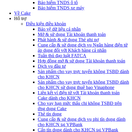
Bảo hiểm TNDS ô tô
Bảo hiểm TNDS xe máy
Về Cake
Hỗ trợ
Điều kiện điều khoản
Bảo vệ dữ liệu cá nhân
Mở & sử dụng Tài khoản thanh toán
Phát hành & sử dụng Thẻ ghi nợ
Cung cấp & sử dụng dịch vụ Ngân hàng điện tử
áp dụng đối với Khách hàng cá nhân
Tuân thủ đạo luật FATCA
Hợp đồng mở & sử dụng Tài khoản thanh toán
Dịch vụ đầu tư
Sản phẩm cho vay trực tuyến không TSBĐ dành
cho KHCN
Sản phẩm cho vay trực tuyến không TSBĐ dành
cho KHCN sử dụng thuê bao Vinaphone
Liên kết ví điện tử với Tài khoản thanh toán
Cake dành cho KHCN
Cho vay hạn mức thấu chi không TSBĐ trên
ứng dụng Cake
Thẻ tín dụng
Cung cấp & sử dụng dịch vụ phi tín dụng dành
cho KHCN tại VPBank
Cấp tín dụng dành cho KHCN tại VPBank