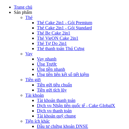
Trang chủ
Sản phẩm
Thẻ
Thẻ Cake 2in1 - Gói Premium
Thẻ Cake 2in1 - Gói Standard
Thẻ Be Cake 2in1
Thẻ VieON Cake 2in1
Thẻ Tự Do 2in1
Thẻ thanh toán Thú Cưng
Vay
Vay nhanh
Ứng Trước
Ứng tiền nhanh
Ứng tiền liên kết sổ tiết kiệm
Tiền gửi
Tiền gửi tiêu chuẩn
Tiền gửi tích lũy
Tài khoản
Tài khoản thanh toán
Dịch vụ Nhận tiền quốc tế - Cake GlobalX
Dịch vụ thanh toán
Tài khoản quỹ chung
Tiện ích khác
Đầu tư chứng khoán DNSE