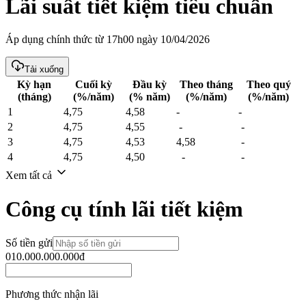
Lãi suất tiết kiệm tiêu chuẩn
Áp dụng chính thức từ 17h00 ngày 10/04/2026
Tải xuống
Kỳ hạn
Cuối kỳ
Đầu kỳ
Theo tháng
Theo quý
(tháng)
(%/năm)
(% năm)
(%/năm)
(%/năm)
1
4,75
4,58
-
-
2
4,75
4,55
-
-
3
4,75
4,53
4,58
-
4
4,75
4,50
-
-
Xem tất cả
Công cụ tính lãi tiết kiệm
Số tiền gửi
0
10.000.000.000đ
Phương thức nhận lãi