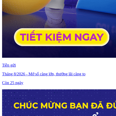
Tiền gửi
Tháng 8/2026 - Mở sổ càng lớn, thưởng lãi càng to
Còn
25
ngày