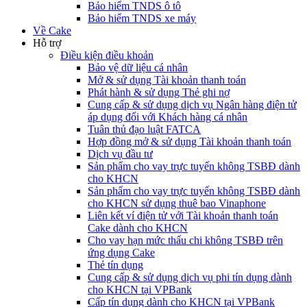
Bảo hiểm TNDS ô tô
Bảo hiểm TNDS xe máy
Về Cake
Hỗ trợ
Điều kiện điều khoản
Bảo vệ dữ liệu cá nhân
Mở & sử dụng Tài khoản thanh toán
Phát hành & sử dụng Thẻ ghi nợ
Cung cấp & sử dụng dịch vụ Ngân hàng điện tử
áp dụng đối với Khách hàng cá nhân
Tuân thủ đạo luật FATCA
Hợp đồng mở & sử dụng Tài khoản thanh toán
Dịch vụ đầu tư
Sản phẩm cho vay trực tuyến không TSBĐ dành
cho KHCN
Sản phẩm cho vay trực tuyến không TSBĐ dành
cho KHCN sử dụng thuê bao Vinaphone
Liên kết ví điện tử với Tài khoản thanh toán
Cake dành cho KHCN
Cho vay hạn mức thấu chi không TSBĐ trên
ứng dụng Cake
Thẻ tín dụng
Cung cấp & sử dụng dịch vụ phi tín dụng dành
cho KHCN tại VPBank
Cấp tín dụng dành cho KHCN tại VPBank