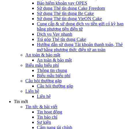
Bảo hiểm khoản vay OPES
Sử dụng Thẻ tín dụng Cake Freedom
Sử dụng Thẻ tín dụng Be Cake
Sử dụng Thẻ tín dụng VieON Cake
Cung cấp & sử dụng dịch vụ tiền gửi có kỳ hạn
bằng phương tiện điện tử
Dịch vụ Vay nhanh
Trả góp Thẻ tín dụng Cake
Hướng dẫn sử dụng Tài khoản thanh toán, Thẻ
mở bằng phương thức điện tử an toàn
An toàn & bảo mật
An toàn & bảo mật
Biểu mẫu biểu phí
Thông tin chung
Biểu mẫu biểu phí
Câu hỏi thường gặp
Câu hỏi thường gặp
Liên hệ
Liên hệ
Tin mới
Tin tức & bài viết
Tin hoạt động
Tin báo chí
Sự kiện
Cẩm nang tài chính