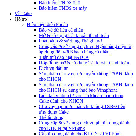
Bảo hiểm TNDS ô tô
Bảo hiểm TNDS xe máy
Về Cake
Hỗ trợ
Điều kiện điều khoản
Bảo vệ dữ liệu cá nhân
Mở & sử dụng Tài khoản thanh toán
Phát hành & sử dụng Thẻ ghi nợ
Cung cấp & sử dụng dịch vụ Ngân hàng điện tử
áp dụng đối với Khách hàng cá nhân
Tuân thủ đạo luật FATCA
Hợp đồng mở & sử dụng Tài khoản thanh toán
Dịch vụ đầu tư
Sản phẩm cho vay trực tuyến không TSBĐ dành
cho KHCN
Sản phẩm cho vay trực tuyến không TSBĐ dành
cho KHCN sử dụng thuê bao Vinaphone
Liên kết ví điện tử với Tài khoản thanh toán
Cake dành cho KHCN
Cho vay hạn mức thấu chi không TSBĐ trên
ứng dụng Cake
Thẻ tín dụng
Cung cấp & sử dụng dịch vụ phi tín dụng dành
cho KHCN tại VPBank
Cấp tín dụng dành cho KHCN tại VPBank