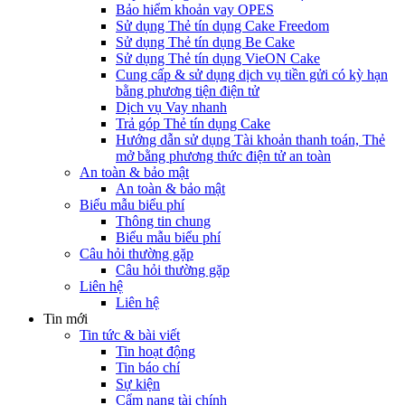
Bảo hiểm khoản vay OPES
Sử dụng Thẻ tín dụng Cake Freedom
Sử dụng Thẻ tín dụng Be Cake
Sử dụng Thẻ tín dụng VieON Cake
Cung cấp & sử dụng dịch vụ tiền gửi có kỳ hạn
bằng phương tiện điện tử
Dịch vụ Vay nhanh
Trả góp Thẻ tín dụng Cake
Hướng dẫn sử dụng Tài khoản thanh toán, Thẻ
mở bằng phương thức điện tử an toàn
An toàn & bảo mật
An toàn & bảo mật
Biểu mẫu biểu phí
Thông tin chung
Biểu mẫu biểu phí
Câu hỏi thường gặp
Câu hỏi thường gặp
Liên hệ
Liên hệ
Tin mới
Tin tức & bài viết
Tin hoạt động
Tin báo chí
Sự kiện
Cẩm nang tài chính