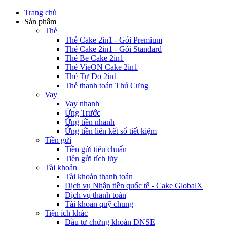
Trang chủ
Sản phẩm
Thẻ
Thẻ Cake 2in1 - Gói Premium
Thẻ Cake 2in1 - Gói Standard
Thẻ Be Cake 2in1
Thẻ VieON Cake 2in1
Thẻ Tự Do 2in1
Thẻ thanh toán Thú Cưng
Vay
Vay nhanh
Ứng Trước
Ứng tiền nhanh
Ứng tiền liên kết sổ tiết kiệm
Tiền gửi
Tiền gửi tiêu chuẩn
Tiền gửi tích lũy
Tài khoản
Tài khoản thanh toán
Dịch vụ Nhận tiền quốc tế - Cake GlobalX
Dịch vụ thanh toán
Tài khoản quỹ chung
Tiện ích khác
Đầu tư chứng khoán DNSE