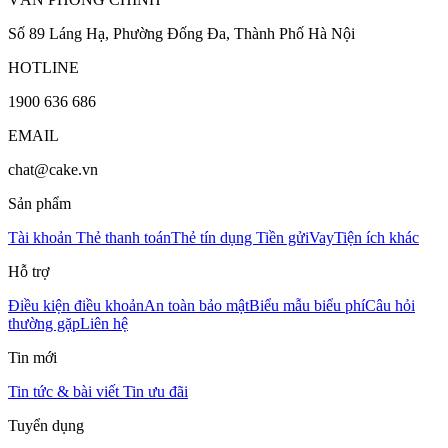
Số 89 Láng Hạ, Phường Đống Đa, Thành Phố Hà Nội
HOTLINE
1900 636 686
EMAIL
chat@cake.vn
Sản phẩm
Tài khoản
Thẻ thanh toán
Thẻ tín dụng
Tiền gửi
Vay
Tiện ích khác
Hỗ trợ
Điều kiện điều khoản
An toàn bảo mật
Biểu mẫu biểu phí
Câu hỏi
thường gặp
Liên hệ
Tin mới
Tin tức & bài viết
Tin ưu đãi
Tuyển dụng