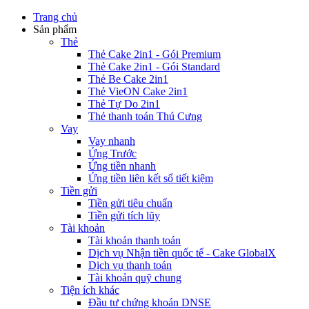
Trang chủ
Sản phẩm
Thẻ
Thẻ Cake 2in1 - Gói Premium
Thẻ Cake 2in1 - Gói Standard
Thẻ Be Cake 2in1
Thẻ VieON Cake 2in1
Thẻ Tự Do 2in1
Thẻ thanh toán Thú Cưng
Vay
Vay nhanh
Ứng Trước
Ứng tiền nhanh
Ứng tiền liên kết sổ tiết kiệm
Tiền gửi
Tiền gửi tiêu chuẩn
Tiền gửi tích lũy
Tài khoản
Tài khoản thanh toán
Dịch vụ Nhận tiền quốc tế - Cake GlobalX
Dịch vụ thanh toán
Tài khoản quỹ chung
Tiện ích khác
Đầu tư chứng khoán DNSE