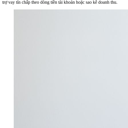
trợ vay tín chấp theo dòng tiền tài khoản hoặc sao kê doanh thu.