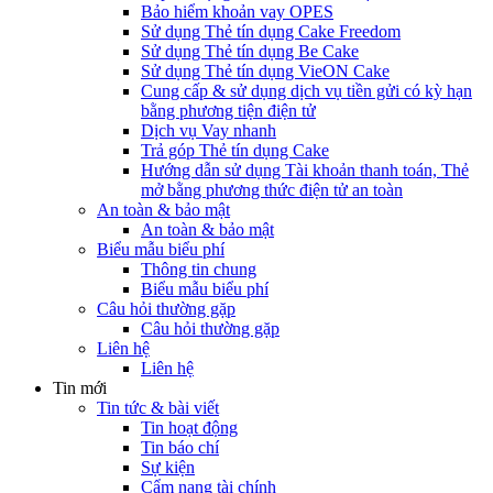
Bảo hiểm khoản vay OPES
Sử dụng Thẻ tín dụng Cake Freedom
Sử dụng Thẻ tín dụng Be Cake
Sử dụng Thẻ tín dụng VieON Cake
Cung cấp & sử dụng dịch vụ tiền gửi có kỳ hạn
bằng phương tiện điện tử
Dịch vụ Vay nhanh
Trả góp Thẻ tín dụng Cake
Hướng dẫn sử dụng Tài khoản thanh toán, Thẻ
mở bằng phương thức điện tử an toàn
An toàn & bảo mật
An toàn & bảo mật
Biểu mẫu biểu phí
Thông tin chung
Biểu mẫu biểu phí
Câu hỏi thường gặp
Câu hỏi thường gặp
Liên hệ
Liên hệ
Tin mới
Tin tức & bài viết
Tin hoạt động
Tin báo chí
Sự kiện
Cẩm nang tài chính