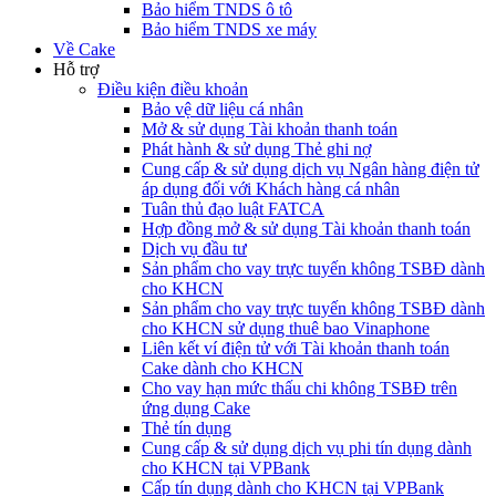
Bảo hiểm TNDS ô tô
Bảo hiểm TNDS xe máy
Về Cake
Hỗ trợ
Điều kiện điều khoản
Bảo vệ dữ liệu cá nhân
Mở & sử dụng Tài khoản thanh toán
Phát hành & sử dụng Thẻ ghi nợ
Cung cấp & sử dụng dịch vụ Ngân hàng điện tử
áp dụng đối với Khách hàng cá nhân
Tuân thủ đạo luật FATCA
Hợp đồng mở & sử dụng Tài khoản thanh toán
Dịch vụ đầu tư
Sản phẩm cho vay trực tuyến không TSBĐ dành
cho KHCN
Sản phẩm cho vay trực tuyến không TSBĐ dành
cho KHCN sử dụng thuê bao Vinaphone
Liên kết ví điện tử với Tài khoản thanh toán
Cake dành cho KHCN
Cho vay hạn mức thấu chi không TSBĐ trên
ứng dụng Cake
Thẻ tín dụng
Cung cấp & sử dụng dịch vụ phi tín dụng dành
cho KHCN tại VPBank
Cấp tín dụng dành cho KHCN tại VPBank