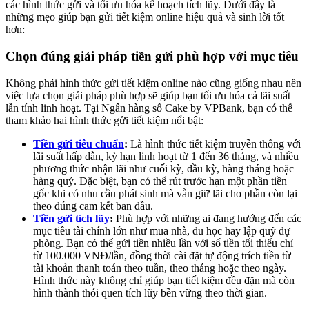
các hình thức gửi và tối ưu hóa kế hoạch tích lũy. Dưới đây là
những mẹo giúp bạn gửi tiết kiệm online hiệu quả và sinh lời tốt
hơn:
Chọn đúng giải pháp tiền gửi phù hợp với mục tiêu
Không phải hình thức gửi tiết kiệm online nào cũng giống nhau nên
việc lựa chọn giải pháp phù hợp sẽ giúp bạn tối ưu hóa cả lãi suất
lẫn tính linh hoạt. Tại Ngân hàng số Cake by VPBank, bạn có thể
tham khảo hai hình thức gửi tiết kiệm nổi bật:
Tiền gửi tiêu chuẩn
:
Là hình thức tiết kiệm truyền thống với
lãi suất hấp dẫn, kỳ hạn linh hoạt từ 1 đến 36 tháng, và nhiều
phương thức nhận lãi như cuối kỳ, đầu kỳ, hàng tháng hoặc
hàng quý. Đặc biệt, bạn có thể rút trước hạn một phần tiền
gốc khi có nhu cầu phát sinh mà vẫn giữ lãi cho phần còn lại
theo đúng cam kết ban đầu.
Tiền gửi tích lũy
:
Phù hợp với những ai đang hướng đến các
mục tiêu tài chính lớn như mua nhà, du học hay lập quỹ dự
phòng. Bạn có thể gửi tiền nhiều lần với số tiền tối thiểu chỉ
từ 100.000 VNĐ/lần, đồng thời cài đặt tự động trích tiền từ
tài khoản thanh toán theo tuần, theo tháng hoặc theo ngày.
Hình thức này không chỉ giúp bạn tiết kiệm đều đặn mà còn
hình thành thói quen tích lũy bền vững theo thời gian.