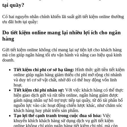
tại quầy?
Có hai nguyên nhân chính khiến lãi suất gửi tiết kiệm online thường
ưu đãi hơn tại quầy:
Do tiết kiệm online mang lại nhiều lợi ích cho ngân
hàng
Gửi tiết kiệm online không chỉ mang lại sự tiện lợi cho khách hàng
mà còn giúp ngân hàng tối ưu vận hành và nâng cao hiệu quả kinh
doanh.
Tiết kiệm chi phí cơ sở hạ tầng:
Hình thức gửi tiền tiết kiệm
online giúp ngân hàng giảm thiểu chi phí mở rộng chi nhánh
và duy trì cơ sở vật chất, nhờ đó có thể huy động vốn linh
hoạt.
Tiết kiệm chi phí nhân sự:
Với việc khách hàng có thể thực
hiện giao dịch gửi và rút tiền online, ngân hàng giảm được
gánh nặng nhân sự hỗ trợ trực tiếp tại quầy, từ đó tái phân bổ
nguồn lực vào các hoạt động chiến lược khác, như chăm sóc
khách hàng hay phát triển sản phẩm.
Tạo lợi thế cạnh tranh trong cuộc đua số hóa:
Việc
khuyến khích khách hàng sử dụng dịch vụ gửi tiết kiệm
online không chỉ giúp ngân hàng tiết kiệm chi phí, mà còn