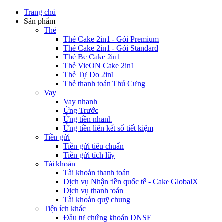
Trang chủ
Sản phẩm
Thẻ
Thẻ Cake 2in1 - Gói Premium
Thẻ Cake 2in1 - Gói Standard
Thẻ Be Cake 2in1
Thẻ VieON Cake 2in1
Thẻ Tự Do 2in1
Thẻ thanh toán Thú Cưng
Vay
Vay nhanh
Ứng Trước
Ứng tiền nhanh
Ứng tiền liên kết sổ tiết kiệm
Tiền gửi
Tiền gửi tiêu chuẩn
Tiền gửi tích lũy
Tài khoản
Tài khoản thanh toán
Dịch vụ Nhận tiền quốc tế - Cake GlobalX
Dịch vụ thanh toán
Tài khoản quỹ chung
Tiện ích khác
Đầu tư chứng khoán DNSE