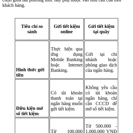
khách hàng.
Tiêu chí so
Gửi tiết kiệm
Gửi tiết kiệm
sánh
online
tại quầy
Thực hiện qua
ứng dụng
Gửi tại chi
Mobile Banking
nhánh hoặc
hoặc Internet
phòng giao dịch
Hình thức gửi
Banking.
của ngân hàng.
tiền
Không yêu cầu
Có tài khoản
có tài khoản
thanh toán tại
ngân hàng, chỉ
ngân hàng muốn
cần CCCD để
Điều kiện mở
gửi tiết kiệm.
mở sổ tiết kiệm.
sổ tiết kiệm
Từ 500.000 -
Từ 100.000
1.000.000 VNĐ