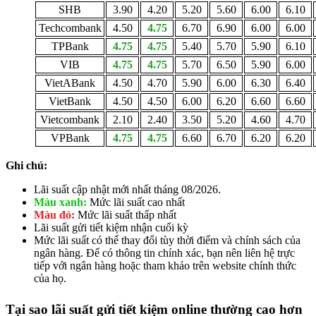
SHB
3.90
4.20
5.20
5.60
6.00
6.10
Techcombank
4.50
4.75
6.70
6.90
6.00
6.00
TPBank
4.75
4.75
5.40
5.70
5.90
6.10
VIB
4.75
4.75
5.70
6.50
5.90
6.00
VietABank
4.50
4.70
5.90
6.00
6.30
6.40
VietBank
4.50
4.50
6.00
6.20
6.60
6.60
Vietcombank
2.10
2.40
3.50
5.20
4.60
4.70
VPBank
4.75
4.75
6.60
6.70
6.20
6.20
Ghi chú:
Lãi suất cập nhật mới nhất tháng 08/2026.
Màu xanh:
Mức lãi suất cao nhất
Màu đỏ:
Mức lãi suất thấp nhất
Lãi suất gửi tiết kiệm nhận cuối kỳ
Mức lãi suất có thể thay đổi tùy thời điểm và chính sách của
ngân hàng. Để có thông tin chính xác, bạn nên liên hệ trực
tiếp với ngân hàng hoặc tham khảo trên website chính thức
của họ.
Tại sao lãi suất gửi tiết kiệm online thường cao hơn