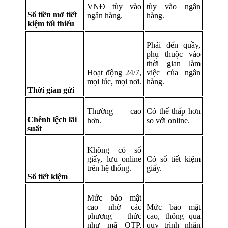
VNĐ tùy vào
tùy vào ngân
Số tiền mở tiết
ngân hàng.
hàng.
kiệm tối thiểu
Phải đến quầy,
phụ thuộc vào
thời gian làm
Hoạt động 24/7,
việc của ngân
mọi lúc, mọi nơi.
hàng.
Thời gian gửi
Thường cao
Có thể thấp hơn
Chênh lệch lãi
hơn.
so với online.
suất
Không có sổ
giấy, lưu online
Có sổ tiết kiệm
trên hệ thống.
giấy.
Sổ tiết kiệm
Mức bảo mật
cao nhờ các
Mức bảo mật
phương thức
cao, thông qua
như mã OTP,
quy trình nhận