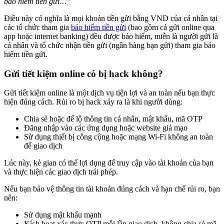
bảo hiểm tiền gửi…”
Điều này có nghĩa là mọi khoản tiền gửi bằng VND của cá nhân tại
các tổ chức tham gia
bảo hiểm tiền gửi
(bao gồm cả gửi online qua
app hoặc internet banking) đều được bảo hiểm, miễn là người gửi là
cá nhân và tổ chức nhận tiền gửi (ngân hàng bạn gửi) tham gia bảo
hiểm tiền gửi.
Gửi tiết kiệm online có bị hack không?
Gửi tiết kiệm online là một dịch vụ tiện lợi và an toàn nếu bạn thực
hiện đúng cách. Rủi ro bị hack xảy ra là khi người dùng:
Chia sẻ hoặc để lộ thông tin cá nhân, mật khẩu, mã OTP
Đăng nhập vào các ứng dụng hoặc website giả mạo
Sử dụng thiết bị công cộng hoặc mạng Wi-Fi không an toàn
để giao dịch
Lúc này, kẻ gian có thể lợi dụng để truy cập vào tài khoản của bạn
và thực hiện các giao dịch trái phép.
Nếu bạn bảo vệ thông tin tài khoản đúng cách và hạn chế rủi ro, bạn
nên:
Sử dụng mật khẩu mạnh
Kích hoạt xác thực OTP mỗi lần giao dịch, không chia sẻ mã