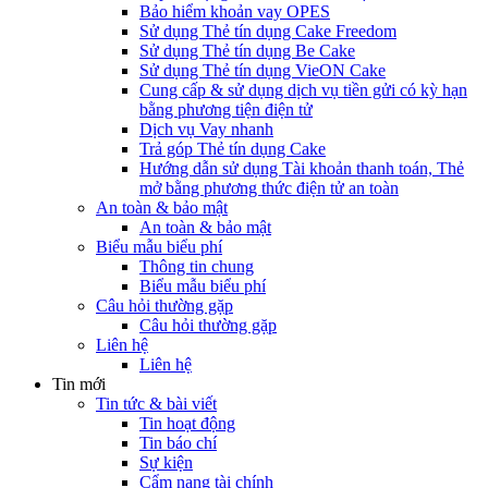
Bảo hiểm khoản vay OPES
Sử dụng Thẻ tín dụng Cake Freedom
Sử dụng Thẻ tín dụng Be Cake
Sử dụng Thẻ tín dụng VieON Cake
Cung cấp & sử dụng dịch vụ tiền gửi có kỳ hạn
bằng phương tiện điện tử
Dịch vụ Vay nhanh
Trả góp Thẻ tín dụng Cake
Hướng dẫn sử dụng Tài khoản thanh toán, Thẻ
mở bằng phương thức điện tử an toàn
An toàn & bảo mật
An toàn & bảo mật
Biểu mẫu biểu phí
Thông tin chung
Biểu mẫu biểu phí
Câu hỏi thường gặp
Câu hỏi thường gặp
Liên hệ
Liên hệ
Tin mới
Tin tức & bài viết
Tin hoạt động
Tin báo chí
Sự kiện
Cẩm nang tài chính