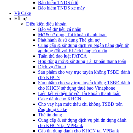
Bảo hiểm TNDS ô tô
Bảo hiểm TNDS xe máy
Về Cake
Hỗ trợ
Điều kiện điều khoản
Bảo vệ dữ liệu cá nhân
Mở & sử dụng Tài khoản thanh toán
Phát hành & sử dụng Thẻ ghi nợ
Cung cấp & sử dụng dịch vụ Ngân hàng điện tử
áp dụng đối với Khách hàng cá nhân
Tuân thủ đạo luật FATCA
Hợp đồng mở & sử dụng Tài khoản thanh toán
Dịch vụ đầu tư
Sản phẩm cho vay trực tuyến không TSBĐ dành
cho KHCN
Sản phẩm cho vay trực tuyến không TSBĐ dành
cho KHCN sử dụng thuê bao Vinaphone
Liên kết ví điện tử với Tài khoản thanh toán
Cake dành cho KHCN
Cho vay hạn mức thấu chi không TSBĐ trên
ứng dụng Cake
Thẻ tín dụng
Cung cấp & sử dụng dịch vụ phi tín dụng dành
cho KHCN tại VPBank
Cấp tín dụng dành cho KHCN tại VPBank