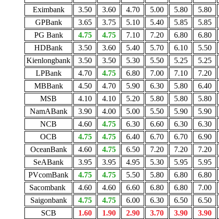
Eximbank
3.50
3.60
4.70
5.00
5.80
5.80
GPBank
3.65
3.75
5.10
5.40
5.85
5.85
PG Bank
4.75
4.75
7.10
7.20
6.80
6.80
HDBank
3.50
3.60
5.40
5.70
6.10
5.50
Kienlongbank
3.50
3.50
5.30
5.50
5.25
5.25
LPBank
4.70
4.75
6.80
7.00
7.10
7.20
MBBank
4.50
4.70
5.90
6.30
5.80
6.40
MSB
4.10
4.10
5.20
5.80
5.80
5.80
NamABank
3.90
4.00
5.00
5.50
5.90
5.90
NCB
4.60
4.75
6.30
6.60
6.30
6.30
OCB
4.75
4.75
6.40
6.70
6.70
6.90
OceanBank
4.60
4.75
6.50
7.20
7.20
7.20
SeABank
3.95
3.95
4.95
5.30
5.95
5.95
PVcomBank
4.75
4.75
5.50
5.80
6.80
6.80
Sacombank
4.60
4.60
6.60
6.80
6.80
7.00
Saigonbank
4.75
4.75
6.00
6.30
6.50
6.50
SCB
1.60
1.90
2.90
3.70
3.90
3.90