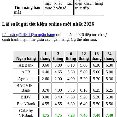
mật khẩu, xác
diện khách hàng
Tính năng bảo
thực 2 yếu tố.
trực tiếp.
mật
Lãi suất gửi tiết kiệm online mới nhất 2026
Lãi suất gửi tiết kiệm ngân hàng
online năm 2026 tiếp tục có sự
cạnh tranh mạnh mẽ giữa các ngân hàng. Cụ thể như sau:
1
3
6
12
18
24
Ngân hàng
tháng
tháng
tháng
tháng
tháng
tháng
ABBank
3.60
3.80
6.10
5.60
6.30
6.30
ACB
4.40
4.65
5.30
5.80
5.00
5.00
Agribank
2.60
2.90
4.00
5.20
5.20
5.30
BAOVIET
Bank
3.70
4.00
5.80
6.10
6.25
6.25
BIDV
3.00
3.40
4.50
5.20
5.30
5.30
BacABank
4.55
4.55
6.30
6.40
5.50
5.50
Cake by
VPBank
4.75
4.75
7.20
7.40
7.40
7.40