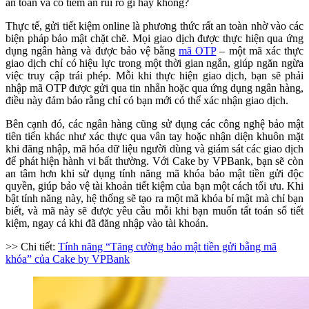
an toàn và có tiềm ẩn rủi ro gì hay không?
Thực tế, gửi tiết kiệm online là phương thức rất an toàn nhờ vào các
biện pháp bảo mật chặt chẽ. Mọi giao dịch được thực hiện qua ứng
dụng ngân hàng và được bảo vệ bằng
mã OTP
– một mã xác thực
giao dịch chỉ có hiệu lực trong một thời gian ngắn, giúp ngăn ngừa
việc truy cập trái phép. Mỗi khi thực hiện giao dịch, bạn sẽ phải
nhập mã OTP được gửi qua tin nhắn hoặc qua ứng dụng ngân hàng,
điều này đảm bảo rằng chỉ có bạn mới có thể xác nhận giao dịch.
Bên cạnh đó, các ngân hàng cũng sử dụng các công nghệ bảo mật
tiên tiến khác như xác thực qua vân tay hoặc nhận diện khuôn mặt
khi đăng nhập, mã hóa dữ liệu người dùng và giám sát các giao dịch
để phát hiện hành vi bất thường. Với Cake by VPBank, bạn sẽ còn
an tâm hơn khi sử dụng tính năng mã khóa bảo mật tiền gửi độc
quyền, giúp bảo vệ tài khoản tiết kiệm của bạn một cách tối ưu. Khi
bật tính năng này, hệ thống sẽ tạo ra một mã khóa bí mật mà chỉ bạn
biết, và mã này sẽ được yêu cầu mỗi khi bạn muốn tất toán sổ tiết
kiệm, ngay cả khi đã đăng nhập vào tài khoản.
>> Chi tiết:
Tính năng “Tăng cường bảo mật tiền gửi bằng mã
khóa” của Cake by VPBank