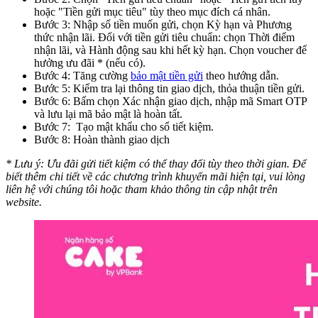
hoặc "Tiền gửi mục tiêu" tùy theo mục đích cá nhân.
Bước 3: Nhập số tiền muốn gửi, chọn Kỳ hạn và Phương
thức nhận lãi. Đối với tiền gửi tiêu chuẩn: chọn Thời điểm
nhận lãi, và Hành động sau khi hết kỳ hạn. Chọn voucher để
hưởng ưu đãi * (nếu có).
Bước 4: Tăng cường
bảo mật tiền gửi
theo hướng dẫn.
Bước 5: Kiểm tra lại thông tin giao dịch, thỏa thuận tiền gửi.
Bước 6: Bấm chọn Xác nhận giao dịch, nhập mã Smart OTP
và lưu lại mã bảo mật là hoàn tất.
Bước 7: Tạo mật khẩu cho sổ tiết kiệm.
Bước 8: Hoàn thành giao dịch
* Lưu ý: Ưu đãi gửi tiết kiệm có thể thay đổi tùy theo thời gian. Để
biết thêm chi tiết về các chương trình khuyến mãi hiện tại, vui lòng
liên hệ với chúng tôi hoặc tham khảo thông tin cập nhật trên
website.