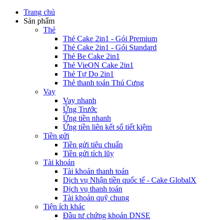
Trang chủ
Sản phẩm
Thẻ
Thẻ Cake 2in1 - Gói Premium
Thẻ Cake 2in1 - Gói Standard
Thẻ Be Cake 2in1
Thẻ VieON Cake 2in1
Thẻ Tự Do 2in1
Thẻ thanh toán Thú Cưng
Vay
Vay nhanh
Ứng Trước
Ứng tiền nhanh
Ứng tiền liên kết sổ tiết kiệm
Tiền gửi
Tiền gửi tiêu chuẩn
Tiền gửi tích lũy
Tài khoản
Tài khoản thanh toán
Dịch vụ Nhận tiền quốc tế - Cake GlobalX
Dịch vụ thanh toán
Tài khoản quỹ chung
Tiện ích khác
Đầu tư chứng khoán DNSE