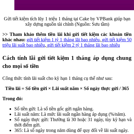
Gửi tiết kiệm tích lũy 1 triệu 1 tháng tại Cake by VPBank giúp bạn
xây dựng nguồn tài chính (Nguồn: Sưu tầm)
>> Tham khảo thêm tiền lãi khi gửi tiết kiệm các khoản tiền
khác nhau:
gửi tiết kiệm 1 tỷ 1 tháng lãi bao nhiêu
,
gửi tiết kiệm 50
triệu lãi suất bao nhiêu
,
gửi tiết kiệm 2 tỷ 1 tháng lãi bao nhiêu
Cách tính lãi gửi tiết kiệm 1 tháng áp dụng chung
cho mọi số tiền
Công thức tính lãi suất cho kỳ hạn 1 tháng cụ thể như sau:
Tiền lãi = Số tiền gửi × Lãi suất năm × Số ngày thực gửi / 365
Trong đó:
Số tiền gửi: Là số tiền gốc gửi ngân hàng.
Lãi suất năm: Là mức lãi suất ngân hàng áp dụng (%/năm).
Số ngày thực gửi: Thường là 30 hoặc 31 ngày, tùy kỳ hạn và
thời điểm gửi.
365: Là số ngày trong năm dùng để quy đổi về lãi suất ngày.