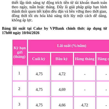
thiết lập tính năng tự động trích tiền từ tài khoản thanh toán
theo ngày, tuần hoặc tháng. Đây là giải pháp giúp bạn hình
thành thói quen tiết kiệm đều đặn và bền vững theo thời gian,
đồng thời tối ưu hóa khả năng tích lũy một cách dễ dàng,
không áp lực.
Bảng lãi suất tại Cake by VPBank chính thức áp dụng từ
17h00 ngày 10/04/2026
Lãi suất (%/năm)
Kỳ hạn
gửi
(tháng)
Cuối kỳ
Đầu kỳ
Hàng tháng
Hàng 
1
4,75
4,72
-
-
2
4,75
4,69
-
-
3
4,75
4,66
4,72
-