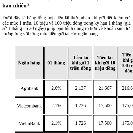
bao nhiêu?
Dưới đây là bảng tổng hợp tiền lãi thực nhận khi gửi tiết kiệm với
các mức 1 triệu, 10 triệu và 100 triệu đồng trong kỳ hạn 1 tháng (giả
sử 1 tháng có 30 ngày) giúp bạn hình dung rõ hơn về khoản sinh lời
tương ứng với từng mức tiền gửi tại các ngân hàng.
Tiền 
Tiền lãi
Tiền lãi
khi g
Ngân hàng
01 tháng
khi gửi 1
khi gửi 10
100 tr
triệu đồng
triệu đồng
đồn
2.6%
2,137
21,667
216,
Agribank
2.1%
1,726
17,500
175,
Vietcombank
2.1%
1,726
17,500
175,
VietinBank