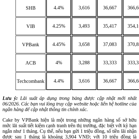
4.4%
3,616
36,667
366,
SHB
4.25%
3,493
35,417
354,
VIB
4.45%
3,658
37,083
370,
VPBank
4%
3,288
33,333
333,
ACB
4.4%
3,616
36,667
366,
Techcombank
Lưu ý:
Lãi suất áp dụng trong bảng được cập nhật mới nhất
06/2026. Các bạn vui lòng truy cập website hoặc liên hệ hotline của
ngân hàng để cập nhật thông tin chính xác.
Cake by VPBank hiện là một trong những ngân hàng số sở hữu
mức lãi suất tiết kiệm cạnh tranh trên thị trường, đặc biệt với kỳ hạn
ngắn như 1 tháng. Cụ thể, nếu bạn gửi 1 triệu đồng, số tiền lãi nhận
được sau 1 tháng là khoảng 3,904 VNĐ; với 10 triệu đồng là