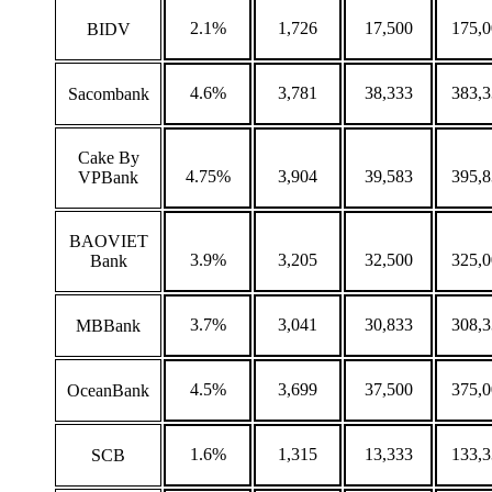
2.1%
1,726
17,500
175,
BIDV
4.6%
3,781
38,333
383,
Sacombank
Cake By
4.75%
3,904
39,583
395,
VPBank
BAOVIET
3.9%
3,205
32,500
325,
Bank
3.7%
3,041
30,833
308,
MBBank
4.5%
3,699
37,500
375,
OceanBank
1.6%
1,315
13,333
133,
SCB