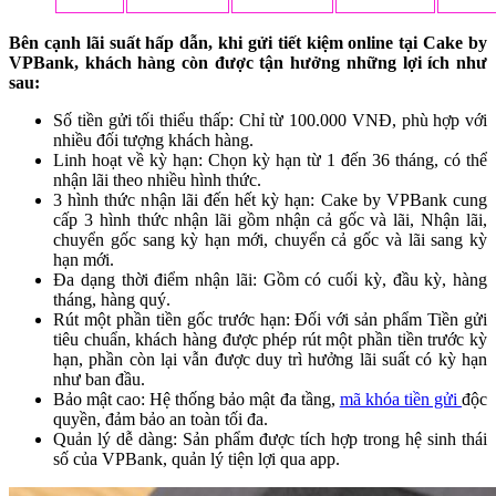
Bên cạnh lãi suất hấp dẫn, khi gửi tiết kiệm online tại Cake by
VPBank, khách hàng còn được tận hưởng những lợi ích như
sau:
Số tiền gửi tối thiểu thấp: Chỉ từ 100.000 VNĐ, phù hợp với
nhiều đối tượng khách hàng.
Linh hoạt về kỳ hạn: Chọn kỳ hạn từ 1 đến 36 tháng, có thể
nhận lãi theo nhiều hình thức.
3 hình thức nhận lãi đến hết kỳ hạn: Cake by VPBank cung
cấp 3 hình thức nhận lãi gồm nhận cả gốc và lãi, Nhận lãi,
chuyển gốc sang kỳ hạn mới, chuyển cả gốc và lãi sang kỳ
hạn mới.
Đa dạng thời điểm nhận lãi: Gồm có cuối kỳ, đầu kỳ, hàng
tháng, hàng quý.
Rút một phần tiền gốc trước hạn: Đối với sản phẩm Tiền gửi
tiêu chuẩn, khách hàng được phép rút một phần tiền trước kỳ
hạn, phần còn lại vẫn được duy trì hưởng lãi suất có kỳ hạn
như ban đầu.
Bảo mật cao: Hệ thống bảo mật đa tầng,
mã khóa tiền gửi
độc
quyền, đảm bảo an toàn tối đa.
Quản lý dễ dàng: Sản phẩm được tích hợp trong hệ sinh thái
số của VPBank, quản lý tiện lợi qua app.