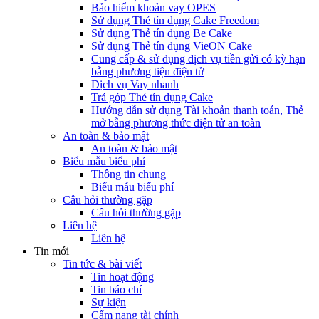
Bảo hiểm khoản vay OPES
Sử dụng Thẻ tín dụng Cake Freedom
Sử dụng Thẻ tín dụng Be Cake
Sử dụng Thẻ tín dụng VieON Cake
Cung cấp & sử dụng dịch vụ tiền gửi có kỳ hạn
bằng phương tiện điện tử
Dịch vụ Vay nhanh
Trả góp Thẻ tín dụng Cake
Hướng dẫn sử dụng Tài khoản thanh toán, Thẻ
mở bằng phương thức điện tử an toàn
An toàn & bảo mật
An toàn & bảo mật
Biểu mẫu biểu phí
Thông tin chung
Biểu mẫu biểu phí
Câu hỏi thường gặp
Câu hỏi thường gặp
Liên hệ
Liên hệ
Tin mới
Tin tức & bài viết
Tin hoạt động
Tin báo chí
Sự kiện
Cẩm nang tài chính