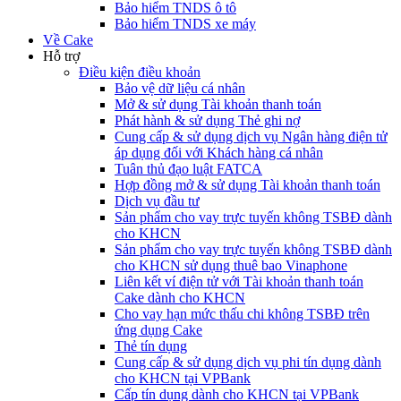
Bảo hiểm TNDS ô tô
Bảo hiểm TNDS xe máy
Về Cake
Hỗ trợ
Điều kiện điều khoản
Bảo vệ dữ liệu cá nhân
Mở & sử dụng Tài khoản thanh toán
Phát hành & sử dụng Thẻ ghi nợ
Cung cấp & sử dụng dịch vụ Ngân hàng điện tử
áp dụng đối với Khách hàng cá nhân
Tuân thủ đạo luật FATCA
Hợp đồng mở & sử dụng Tài khoản thanh toán
Dịch vụ đầu tư
Sản phẩm cho vay trực tuyến không TSBĐ dành
cho KHCN
Sản phẩm cho vay trực tuyến không TSBĐ dành
cho KHCN sử dụng thuê bao Vinaphone
Liên kết ví điện tử với Tài khoản thanh toán
Cake dành cho KHCN
Cho vay hạn mức thấu chi không TSBĐ trên
ứng dụng Cake
Thẻ tín dụng
Cung cấp & sử dụng dịch vụ phi tín dụng dành
cho KHCN tại VPBank
Cấp tín dụng dành cho KHCN tại VPBank