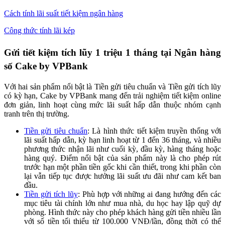
Cách tính lãi suất tiết kiệm ngân hàng
Công thức tính lãi kép
Gửi tiết kiệm tích lũy 1 triệu 1 tháng tại Ngân hàng
số Cake by VPBank
Với hai sản phẩm nổi bật là Tiền gửi tiêu chuẩn và Tiền gửi tích lũy
có kỳ hạn, Cake by VPBank mang đến trải nghiệm tiết kiệm online
đơn giản, linh hoạt cùng mức lãi suất hấp dẫn thuộc nhóm cạnh
tranh trên thị trường.
Tiền gửi tiêu chuẩn
: Là hình thức tiết kiệm truyền thống với
lãi suất hấp dẫn, kỳ hạn linh hoạt từ 1 đến 36 tháng, và nhiều
phương thức nhận lãi như cuối kỳ, đầu kỳ, hàng tháng hoặc
hàng quý. Điểm nổi bật của sản phẩm này là cho phép rút
trước hạn một phần tiền gốc khi cần thiết, trong khi phần còn
lại vẫn tiếp tục được hưởng lãi suất ưu đãi như cam kết ban
đầu.
Tiền gửi tích lũy
: Phù hợp với những ai đang hướng đến các
mục tiêu tài chính lớn như mua nhà, du học hay lập quỹ dự
phòng. Hình thức này cho phép khách hàng gửi tiền nhiều lần
với số tiền tối thiểu từ 100.000 VNĐ/lần, đồng thời có thể