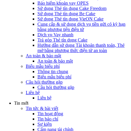
Bảo hiểm khoản vay OPES
Sử dụng Thẻ tín dụng Cake Freedom
Sử dụng Thẻ tín dụng Be Cake
Sử dụng Thẻ tín dụng VieON Cake
Cung cấp & sử dụng dịch vụ tiền gửi có kỳ hạn
bằng phương tiện điện tử
Dịch vụ Vay nhanh
Trả góp Thẻ tín dụng Cake
Hướng dẫn sử dụng Tài khoản thanh toán, Thẻ
mở bằng phương thức điện tử an toàn
An toàn & bảo mật
An toàn & bảo mật
Biểu mẫu biểu phí
Thông tin chung
Biểu mẫu biểu phí
Câu hỏi thường gặp
Câu hỏi thường gặp
Liên hệ
Liên hệ
Tin mới
Tin tức & bài viết
Tin hoạt động
Tin báo chí
Sự kiện
Cẩm nang tài chính