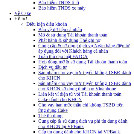
Bảo hiểm TNDS ô tô
Bảo hiểm TNDS xe máy
Về Cake
Hỗ trợ
Điều kiện điều khoản
Bảo vệ dữ liệu cá nhân
Mở & sử dụng Tài khoản thanh toán
Phát hành & sử dụng Thẻ ghi nợ
Cung cấp & sử dụng dịch vụ Ngân hàng điện tử
áp dụng đối với Khách hàng cá nhân
Tuân thủ đạo luật FATCA
Hợp đồng mở & sử dụng Tài khoản thanh toán
Dịch vụ đầu tư
Sản phẩm cho vay trực tuyến không TSBĐ dành
cho KHCN
Sản phẩm cho vay trực tuyến không TSBĐ dành
cho KHCN sử dụng thuê bao Vinaphone
Liên kết ví điện tử với Tài khoản thanh toán
Cake dành cho KHCN
Cho vay hạn mức thấu chi không TSBĐ trên
ứng dụng Cake
Thẻ tín dụng
Cung cấp & sử dụng dịch vụ phi tín dụng dành
cho KHCN tại VPBank
Cấp tín dụng dành cho KHCN tại VPBank