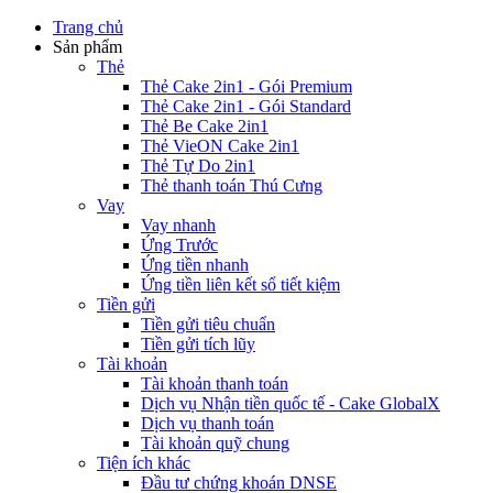
Trang chủ
Sản phẩm
Thẻ
Thẻ Cake 2in1 - Gói Premium
Thẻ Cake 2in1 - Gói Standard
Thẻ Be Cake 2in1
Thẻ VieON Cake 2in1
Thẻ Tự Do 2in1
Thẻ thanh toán Thú Cưng
Vay
Vay nhanh
Ứng Trước
Ứng tiền nhanh
Ứng tiền liên kết sổ tiết kiệm
Tiền gửi
Tiền gửi tiêu chuẩn
Tiền gửi tích lũy
Tài khoản
Tài khoản thanh toán
Dịch vụ Nhận tiền quốc tế - Cake GlobalX
Dịch vụ thanh toán
Tài khoản quỹ chung
Tiện ích khác
Đầu tư chứng khoán DNSE