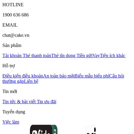
HOTLINE
1900 636 686
EMAIL
chat@cake.vn
Sản phẩm
Tài khoản
Thẻ thanh toán
Thẻ tín dụng
Tiền gửi
Vay
Tiện ích khác
Hỗ trợ
Điều kiện điều khoản
An toàn bảo mật
Biểu mẫu biểu phí
Câu hỏi
thường gặp
Liên hệ
Tin mới
Tin tức & bài viết
Tin ưu đãi
Tuyển dụng
Việc làm