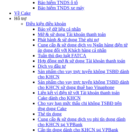
Bảo hiểm TNDS ô tô
Bảo hiểm TNDS xe máy
Về Cake
Hỗ trợ
Điều kiện điều khoản
Bảo vệ dữ liệu cá nhân
Mở & sử dụng Tài khoản thanh toán
Phát hành & sử dụng Thẻ ghi nợ
Cung cấp & sử dụng dịch vụ Ngân hàng điện tử
áp dụng đối với Khách hàng cá nhân
Tuân thủ đạo luật FATCA
Hợp đồng mở & sử dụng Tài khoản thanh toán
Dịch vụ đầu tư
Sản phẩm cho vay trực tuyến không TSBĐ dành
cho KHCN
Sản phẩm cho vay trực tuyến không TSBĐ dành
cho KHCN sử dụng thuê bao Vinaphone
Liên kết ví điện tử với Tài khoản thanh toán
Cake dành cho KHCN
Cho vay hạn mức thấu chi không TSBĐ trên
ứng dụng Cake
Thẻ tín dụng
Cung cấp & sử dụng dịch vụ phi tín dụng dành
cho KHCN tại VPBank
Cấp tín dụng dành cho KHCN tại VPBank