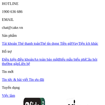
HOTLINE
1900 636 686
EMAIL
chat@cake.vn
Sản phẩm
Tài khoản
Thẻ thanh toán
Thẻ tín dụng
Tiền gửi
Vay
Tiện ích khác
Hỗ trợ
Điều kiện điều khoản
An toàn bảo mật
Biểu mẫu biểu phí
Câu hỏi
thường gặp
Liên hệ
Tin mới
Tin tức & bài viết
Tin ưu đãi
Tuyển dụng
Việc làm