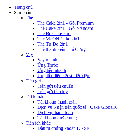
Trang chủ
Sản phẩm
Thẻ
Thẻ Cake 2in1 - Gói Premium
Thẻ Cake 2in1 - Gói Standard
Thẻ Be Cake 2in1
Thẻ VieON Cake 2in1
Thẻ Tự Do 2in1
Thẻ thanh toán Thú Cưng
Vay
Vay nhanh
Ứng Trước
Ứng tiền nhanh
Ứng tiền liên kết sổ tiết kiệm
Tiền gửi
Tiền gửi tiêu chuẩn
Tiền gửi tích lũy
Tài khoản
Tài khoản thanh toán
Dịch vụ Nhận tiền quốc tế - Cake GlobalX
Dịch vụ thanh toán
Tài khoản quỹ chung
Tiện ích khác
Đầu tư chứng khoán DNSE