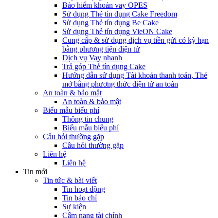
Bảo hiểm khoản vay OPES
Sử dụng Thẻ tín dụng Cake Freedom
Sử dụng Thẻ tín dụng Be Cake
Sử dụng Thẻ tín dụng VieON Cake
Cung cấp & sử dụng dịch vụ tiền gửi có kỳ hạn
bằng phương tiện điện tử
Dịch vụ Vay nhanh
Trả góp Thẻ tín dụng Cake
Hướng dẫn sử dụng Tài khoản thanh toán, Thẻ
mở bằng phương thức điện tử an toàn
An toàn & bảo mật
An toàn & bảo mật
Biểu mẫu biểu phí
Thông tin chung
Biểu mẫu biểu phí
Câu hỏi thường gặp
Câu hỏi thường gặp
Liên hệ
Liên hệ
Tin mới
Tin tức & bài viết
Tin hoạt động
Tin báo chí
Sự kiện
Cẩm nang tài chính