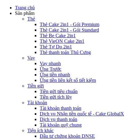
Trang chủ
Sản phẩm
Thẻ
Thẻ Cake 2in1 - Gói Premium
Thẻ Cake 2in1 - Gói Standard
Thẻ Be Cake 2in1
Thẻ VieON Cake 2in1
Thẻ Tự Do 2in1
Thẻ thanh toán Thú Cưng
Vay
Vay nhanh
Ứng Trước
Ứng tiền nhanh
Ứng tiền liên kết sổ tiết kiệm
Tiền gửi
Tiền gửi tiêu chuẩn
Tiền gửi tích lũy
Tài khoản
Tài khoản thanh toán
Dịch vụ Nhận tiền quốc tế - Cake GlobalX
Dịch vụ thanh toán
Tài khoản quỹ chung
Tiện ích khác
Đầu tư chứng khoán DNSE