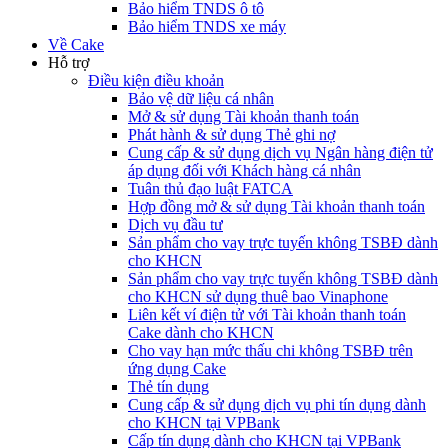
Bảo hiểm TNDS ô tô
Bảo hiểm TNDS xe máy
Về Cake
Hỗ trợ
Điều kiện điều khoản
Bảo vệ dữ liệu cá nhân
Mở & sử dụng Tài khoản thanh toán
Phát hành & sử dụng Thẻ ghi nợ
Cung cấp & sử dụng dịch vụ Ngân hàng điện tử
áp dụng đối với Khách hàng cá nhân
Tuân thủ đạo luật FATCA
Hợp đồng mở & sử dụng Tài khoản thanh toán
Dịch vụ đầu tư
Sản phẩm cho vay trực tuyến không TSBĐ dành
cho KHCN
Sản phẩm cho vay trực tuyến không TSBĐ dành
cho KHCN sử dụng thuê bao Vinaphone
Liên kết ví điện tử với Tài khoản thanh toán
Cake dành cho KHCN
Cho vay hạn mức thấu chi không TSBĐ trên
ứng dụng Cake
Thẻ tín dụng
Cung cấp & sử dụng dịch vụ phi tín dụng dành
cho KHCN tại VPBank
Cấp tín dụng dành cho KHCN tại VPBank