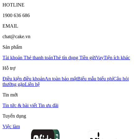
HOTLINE
1900 636 686
EMAIL
chat@cake.vn
Sản phẩm
Tài khoản
Thẻ thanh toán
Thẻ tín dụng
Tiền gửi
Vay
Tiện ích khác
Hỗ trợ
Điều kiện điều khoản
An toàn bảo mật
Biểu mẫu biểu phí
Câu hỏi
thường gặp
Liên hệ
Tin mới
Tin tức & bài viết
Tin ưu đãi
Tuyển dụng
Việc làm