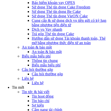
Bảo hiểm khoản vay OPES
Sử dụng Thẻ tín dụng Cake Freedom
Sử dụng Thẻ tín dụng Be Cake
Sử dụng Thẻ tín dụng VieON Cake
Cung cấp & sử dụng dịch vụ tiền gửi có kỳ hạn
bằng phương tiện điện tử
Dịch vụ Vay nhanh
Trả góp Thẻ tín dụng Cake
Hướng dẫn sử dụng Tài khoản thanh toán, Thẻ
mở bằng phương thức điện tử an toàn
An toàn & bảo mật
An toàn & bảo mật
Biểu mẫu biểu phí
Thông tin chung
Biểu mẫu biểu phí
Câu hỏi thường gặp
Câu hỏi thường gặp
Liên hệ
Liên hệ
Tin mới
Tin tức & bài viết
Tin hoạt động
Tin báo chí
Sự kiện
Cẩm nang tài chính