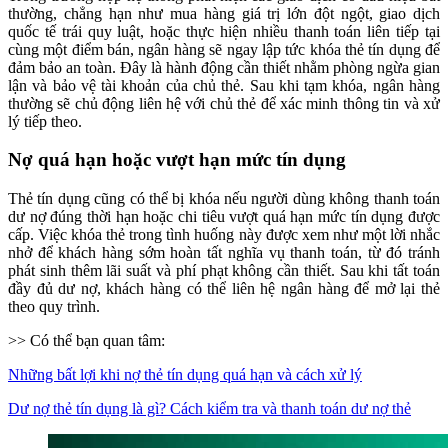
thường, chẳng hạn như mua hàng giá trị lớn đột ngột, giao dịch
quốc tế trái quy luật, hoặc thực hiện nhiều thanh toán liên tiếp tại
cùng một điểm bán, ngân hàng sẽ ngay lập tức khóa thẻ tín dụng để
đảm bảo an toàn. Đây là hành động cần thiết nhằm phòng ngừa gian
lận và bảo vệ tài khoản của chủ thẻ. Sau khi tạm khóa, ngân hàng
thường sẽ chủ động liên hệ với chủ thẻ để xác minh thông tin và xử
lý tiếp theo.
Nợ quá hạn hoặc vượt hạn mức tín dụng
Thẻ tín dụng cũng có thể bị khóa nếu người dùng không thanh toán
dư nợ đúng thời hạn hoặc chi tiêu vượt quá hạn mức tín dụng được
cấp. Việc khóa thẻ trong tình huống này được xem như một lời nhắc
nhở để khách hàng sớm hoàn tất nghĩa vụ thanh toán, từ đó tránh
phát sinh thêm lãi suất và phí phạt không cần thiết. Sau khi tất toán
đầy đủ dư nợ, khách hàng có thể liên hệ ngân hàng để mở lại thẻ
theo quy trình.
>> Có thể bạn quan tâm:
Những bất lợi khi nợ thẻ tín dụng quá hạn và cách xử lý
Dư nợ thẻ tín dụng là gì? Cách kiểm tra và thanh toán dư nợ thẻ