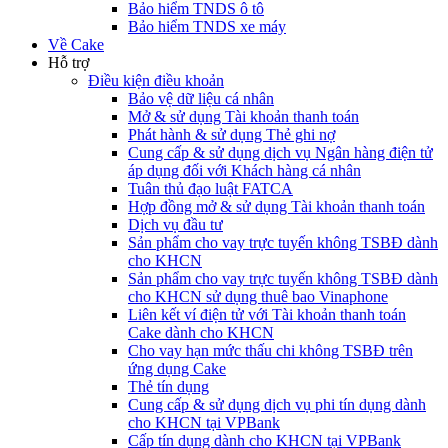
Bảo hiểm TNDS ô tô
Bảo hiểm TNDS xe máy
Về Cake
Hỗ trợ
Điều kiện điều khoản
Bảo vệ dữ liệu cá nhân
Mở & sử dụng Tài khoản thanh toán
Phát hành & sử dụng Thẻ ghi nợ
Cung cấp & sử dụng dịch vụ Ngân hàng điện tử
áp dụng đối với Khách hàng cá nhân
Tuân thủ đạo luật FATCA
Hợp đồng mở & sử dụng Tài khoản thanh toán
Dịch vụ đầu tư
Sản phẩm cho vay trực tuyến không TSBĐ dành
cho KHCN
Sản phẩm cho vay trực tuyến không TSBĐ dành
cho KHCN sử dụng thuê bao Vinaphone
Liên kết ví điện tử với Tài khoản thanh toán
Cake dành cho KHCN
Cho vay hạn mức thấu chi không TSBĐ trên
ứng dụng Cake
Thẻ tín dụng
Cung cấp & sử dụng dịch vụ phi tín dụng dành
cho KHCN tại VPBank
Cấp tín dụng dành cho KHCN tại VPBank