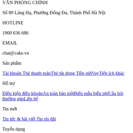
VĂN PHÒNG CHÍNH
Số 89 Láng Hạ, Phường Đống Đa, Thành Phố Hà Nội
HOTLINE
1900 636 686
EMAIL
chat@cake.vn
Sản phẩm
Tài khoản
Thẻ thanh toán
Thẻ tín dụng
Tiền gửi
Vay
Tiện ích khác
Hỗ trợ
Điều kiện điều khoản
An toàn bảo mật
Biểu mẫu biểu phí
Câu hỏi
thường gặp
Liên hệ
Tin mới
Tin tức & bài viết
Tin ưu đãi
Tuyển dụng