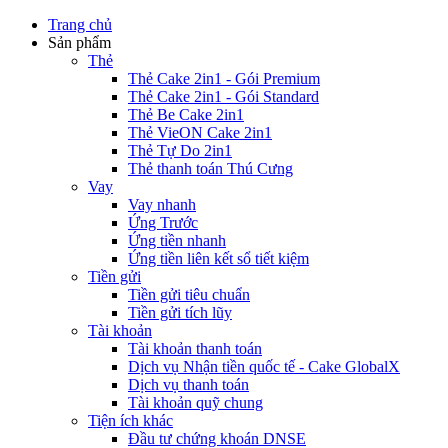
Trang chủ
Sản phẩm
Thẻ
Thẻ Cake 2in1 - Gói Premium
Thẻ Cake 2in1 - Gói Standard
Thẻ Be Cake 2in1
Thẻ VieON Cake 2in1
Thẻ Tự Do 2in1
Thẻ thanh toán Thú Cưng
Vay
Vay nhanh
Ứng Trước
Ứng tiền nhanh
Ứng tiền liên kết sổ tiết kiệm
Tiền gửi
Tiền gửi tiêu chuẩn
Tiền gửi tích lũy
Tài khoản
Tài khoản thanh toán
Dịch vụ Nhận tiền quốc tế - Cake GlobalX
Dịch vụ thanh toán
Tài khoản quỹ chung
Tiện ích khác
Đầu tư chứng khoán DNSE