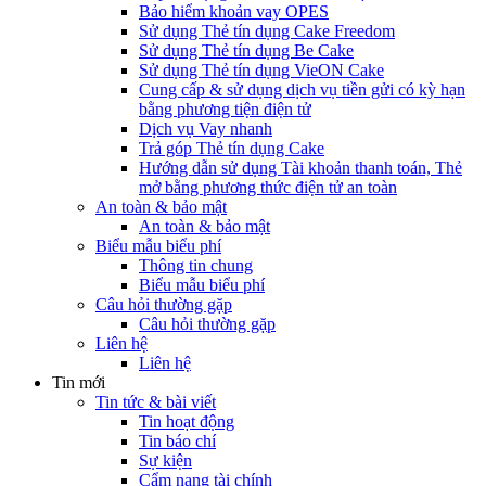
Bảo hiểm khoản vay OPES
Sử dụng Thẻ tín dụng Cake Freedom
Sử dụng Thẻ tín dụng Be Cake
Sử dụng Thẻ tín dụng VieON Cake
Cung cấp & sử dụng dịch vụ tiền gửi có kỳ hạn
bằng phương tiện điện tử
Dịch vụ Vay nhanh
Trả góp Thẻ tín dụng Cake
Hướng dẫn sử dụng Tài khoản thanh toán, Thẻ
mở bằng phương thức điện tử an toàn
An toàn & bảo mật
An toàn & bảo mật
Biểu mẫu biểu phí
Thông tin chung
Biểu mẫu biểu phí
Câu hỏi thường gặp
Câu hỏi thường gặp
Liên hệ
Liên hệ
Tin mới
Tin tức & bài viết
Tin hoạt động
Tin báo chí
Sự kiện
Cẩm nang tài chính