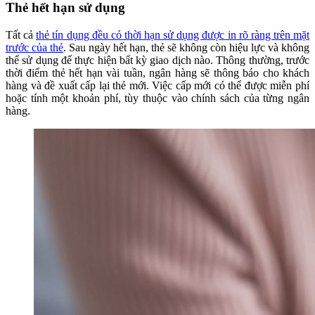
Thẻ hết hạn sử dụng
Tất cả
thẻ tín dụng đều có thời hạn sử dụng được in rõ ràng trên mặt
trước của thẻ
. Sau ngày hết hạn, thẻ sẽ không còn hiệu lực và không
thể sử dụng để thực hiện bất kỳ giao dịch nào. Thông thường, trước
thời điểm thẻ hết hạn vài tuần, ngân hàng sẽ thông báo cho khách
hàng và đề xuất cấp lại thẻ mới. Việc cấp mới có thể được miễn phí
hoặc tính một khoản phí, tùy thuộc vào chính sách của từng ngân
hàng.