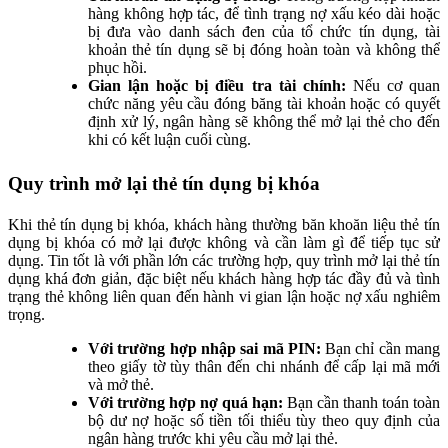
hàng không hợp tác, để tình trạng nợ xấu kéo dài hoặc
bị đưa vào danh sách đen của tổ chức tín dụng, tài
khoản thẻ tín dụng sẽ bị đóng hoàn toàn và không thể
phục hồi.
Gian lận hoặc bị điều tra tài chính:
Nếu cơ quan
chức năng yêu cầu đóng băng tài khoản hoặc có quyết
định xử lý, ngân hàng sẽ không thể mở lại thẻ cho đến
khi có kết luận cuối cùng.
Quy trình mở lại thẻ tín dụng bị khóa
Khi thẻ tín dụng bị khóa, khách hàng thường băn khoăn liệu thẻ tín
dụng bị khóa có mở lại được không và cần làm gì để tiếp tục sử
dụng. Tin tốt là với phần lớn các trường hợp, quy trình mở lại thẻ tín
dụng khá đơn giản, đặc biệt nếu khách hàng hợp tác đầy đủ và tình
trạng thẻ không liên quan đến hành vi gian lận hoặc nợ xấu nghiêm
trọng.
Với trường hợp nhập sai mã PIN:
Bạn chỉ cần mang
theo giấy tờ tùy thân đến chi nhánh để cấp lại mã mới
và mở thẻ.
Với trường hợp nợ quá hạn:
Bạn cần thanh toán toàn
bộ dư nợ hoặc số tiền tối thiểu tùy theo quy định của
ngân hàng trước khi yêu cầu mở lại thẻ.