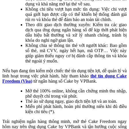
dụng và khả năng mở lại thẻ về sau.
Không chi tiêu vượt hạn mức tín dụng: Việc chi vượt
quá giới hạn được cấp có thể khiến hệ thống đánh giá
rủi ro và khóa thẻ để đảm bảo an toàn tài chính.
Theo dõi giao dịch thường xuyên: Kiểm tra các giao
dịch qua ứng dụng ngân hàng số để kịp thời phát hiện
dấu hiệu bất thường và xử lý nhanh chóng, tránh bị
khóa do nghi ngờ gian lận.
Không chia sẻ thông tin thẻ với người khác: Bao gồm
số thẻ, mã CVV, ngày hết hạn, mã OTP… Việc này
giúp giảm thiểu nguy cơ bị đánh cắp thông tin và khóa
thẻ ngoài ý muốn.
Nếu bạn đang tìm kiếm một chiếc thẻ tín dụng tiện lợi, dễ quản lý và
linh hoạt trong việc phát hành, hãy tham khảo
thẻ tín dụng Cake
Freedom (Visa)
từ ngân hàng số Cake by VPBank.
Mở thẻ 100% online, không cần chứng minh thu nhập,
phê duyệt chỉ trong vài phút.
Thẻ ảo sử dụng ngay, giao dịch tiện lợi và an toàn.
Miễn phí phát hành, hoàn phí thường niên khi đủ điều
kiện chi tiêu (*).
Trải nghiệm ngân hàng thông minh, mở thẻ Cake Freedom ngay
hôm nay trên ứng dụng Cake by VPBank và tận hưởng cuộc sống