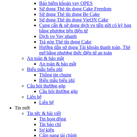
Bảo hiểm khoản vay OPES
Sử dụng Thẻ tín dụng Cake Freedom
Sử dụng Thẻ tín dụng Be Cake
Sử dụng Thẻ tín dụng VieON Cake
Cung cấp & sử dụng dịch vụ tiền gửi có kỳ hạn
bằng phương tiện điện tử
Dịch vụ Vay nhanh
Trả góp Thẻ tín dụng Cake
Hướng dẫn sử dụng Tài khoản thanh toán, Thẻ
mở bằng phương thức điện tử an toàn
An toàn & bảo mật
An toàn & bảo mật
Biểu mẫu biểu phí
Thông tin chung
Biểu mẫu biểu phí
Câu hỏi thường gặp
Câu hỏi thường gặp
Liên hệ
Liên hệ
Tin mới
Tin tức & bài viết
Tin hoạt động
Tin báo chí
Sự kiện
Cẩm nang tài chính