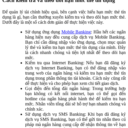
Cách kiểm tra và theo dõi hạn mức thẻ tín dụng
Để quản lý tài chính hiệu quả, bên cạnh việc hiểu hạn mức thẻ tín
dụng là gì, bạn cần thường xuyên kiểm tra và theo dõi hạn mức thẻ.
Dưới đây là một số cách đơn giản để thực hiện việc này.
Sử dụng ứng dụng
Mobile Banking
: Hầu hết các ngân
hàng hiện nay đều cung cấp dịch vụ Mobile Banking.
Bạn chỉ cần đăng nhập vào ứng dụng, chọn mục quản
lý thẻ và kiểm tra hạn mức thẻ tín dụng của mình. Đây
là cách nhanh chóng và tiện lợi nhất để theo dõi hạn
mức.
Kiểm tra qua Internet Banking: Nếu bạn đã đăng ký
dịch vụ Internet Banking, bạn có thể đăng nhập vào
trang web của ngân hàng và kiểm tra hạn mức thẻ tín
dụng trong phần thông tin tài khoản. Cách này cũng rất
dễ thực hiện và cho phép bạn xem chi tiết giao dịch.
Gọi điện đến tổng đài ngân hàng: Trong trường hợp
bạn không có kết nối internet, bạn có thể gọi đến
hotline của ngân hàng phát hành thẻ để kiểm tra hạn
mức. Nhân viên tổng đài sẽ hỗ trợ bạn nhanh chóng và
chính xác.
Sử dụng dịch vụ SMS Banking: Khi bạn đã đăng ký
dịch vụ SMS Banking, bạn có thể gửi tin nhắn theo cú
pháp mà ngân hàng cung cấp để nhận thông tin về hạn