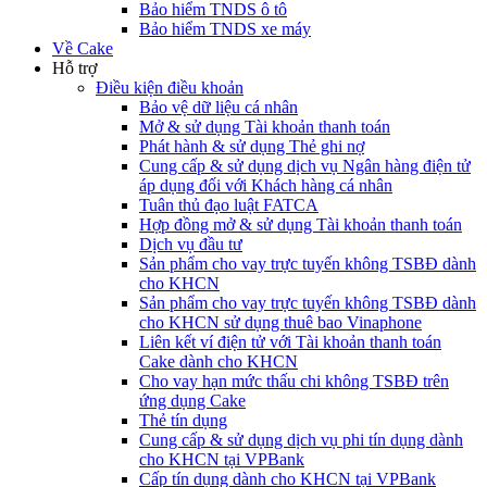
Bảo hiểm TNDS ô tô
Bảo hiểm TNDS xe máy
Về Cake
Hỗ trợ
Điều kiện điều khoản
Bảo vệ dữ liệu cá nhân
Mở & sử dụng Tài khoản thanh toán
Phát hành & sử dụng Thẻ ghi nợ
Cung cấp & sử dụng dịch vụ Ngân hàng điện tử
áp dụng đối với Khách hàng cá nhân
Tuân thủ đạo luật FATCA
Hợp đồng mở & sử dụng Tài khoản thanh toán
Dịch vụ đầu tư
Sản phẩm cho vay trực tuyến không TSBĐ dành
cho KHCN
Sản phẩm cho vay trực tuyến không TSBĐ dành
cho KHCN sử dụng thuê bao Vinaphone
Liên kết ví điện tử với Tài khoản thanh toán
Cake dành cho KHCN
Cho vay hạn mức thấu chi không TSBĐ trên
ứng dụng Cake
Thẻ tín dụng
Cung cấp & sử dụng dịch vụ phi tín dụng dành
cho KHCN tại VPBank
Cấp tín dụng dành cho KHCN tại VPBank