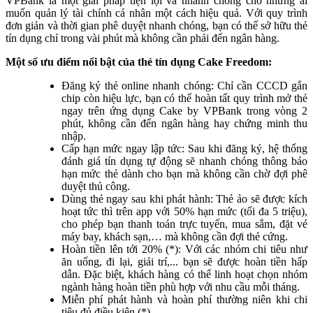
VPBank là một giải pháp tiện lợi và nhanh chóng cho những ai
muốn quản lý tài chính cá nhân một cách hiệu quả. Với quy trình
đơn giản và thời gian phê duyệt nhanh chóng, bạn có thể sở hữu thẻ
tín dụng chỉ trong vài phút mà không cần phải đến ngân hàng.
Một số ưu điểm nổi bật của thẻ tín dụng Cake Freedom:
Đăng ký thẻ online nhanh chóng: Chỉ cần CCCD gắn
chip còn hiệu lực, bạn có thể hoàn tất quy trình mở thẻ
ngay trên ứng dụng Cake by VPBank trong vòng 2
phút, không cần đến ngân hàng hay chứng minh thu
nhập.
Cấp hạn mức ngay lập tức: Sau khi đăng ký, hệ thống
đánh giá tín dụng tự động sẽ nhanh chóng thông báo
hạn mức thẻ dành cho bạn mà không cần chờ đợi phê
duyệt thủ công.
Dùng thẻ ngay sau khi phát hành: Thẻ ảo sẽ được kích
hoạt tức thì trên app với 50% hạn mức (tối đa 5 triệu),
cho phép bạn thanh toán trực tuyến, mua sắm, đặt vé
máy bay, khách sạn,… mà không cần đợi thẻ cứng.
Hoàn tiền lên tới 20% (*): Với các nhóm chi tiêu như
ăn uống, đi lại, giải trí,... bạn sẽ được hoàn tiền hấp
dẫn. Đặc biệt, khách hàng có thể linh hoạt chọn nhóm
ngành hàng hoàn tiền phù hợp với nhu cầu mỗi tháng.
Miễn phí phát hành và hoàn phí thường niên khi chi
tiêu đủ điều kiện (*)