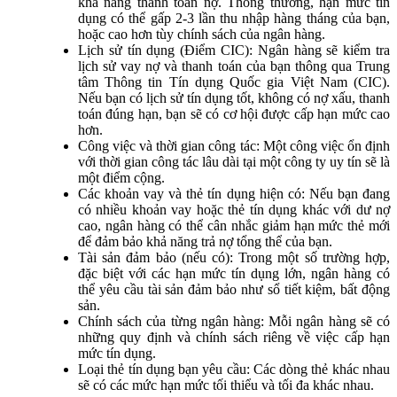
khả năng thanh toán nợ. Thông thường, hạn mức tín
dụng có thể gấp 2-3 lần thu nhập hàng tháng của bạn,
hoặc cao hơn tùy chính sách của ngân hàng.
Lịch sử tín dụng (Điểm CIC): Ngân hàng sẽ kiểm tra
lịch sử vay nợ và thanh toán của bạn thông qua Trung
tâm Thông tin Tín dụng Quốc gia Việt Nam (CIC).
Nếu bạn có lịch sử tín dụng tốt, không có nợ xấu, thanh
toán đúng hạn, bạn sẽ có cơ hội được cấp hạn mức cao
hơn.
Công việc và thời gian công tác: Một công việc ổn định
với thời gian công tác lâu dài tại một công ty uy tín sẽ là
một điểm cộng.
Các khoản vay và thẻ tín dụng hiện có: Nếu bạn đang
có nhiều khoản vay hoặc thẻ tín dụng khác với dư nợ
cao, ngân hàng có thể cân nhắc giảm hạn mức thẻ mới
để đảm bảo khả năng trả nợ tổng thể của bạn.
Tài sản đảm bảo (nếu có): Trong một số trường hợp,
đặc biệt với các hạn mức tín dụng lớn, ngân hàng có
thể yêu cầu tài sản đảm bảo như sổ tiết kiệm, bất động
sản.
Chính sách của từng ngân hàng: Mỗi ngân hàng sẽ có
những quy định và chính sách riêng về việc cấp hạn
mức tín dụng.
Loại thẻ tín dụng bạn yêu cầu: Các dòng thẻ khác nhau
sẽ có các mức hạn mức tối thiểu và tối đa khác nhau.