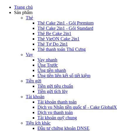
Trang chủ
Sản phẩm
Thẻ
Thẻ Cake 2in1 - Gói Premium
Thẻ Cake 2in1 - Gói Standard
Thẻ Be Cake 2in1
Thẻ VieON Cake 2in1
Thẻ Tự Do 2in1
Thẻ thanh toán Thú Cưng
Vay
Vay nhanh
Ứng Trước
Ứng tiền nhanh
Ứng tiền liên kết sổ tiết kiệm
Tiền gửi
Tiền gửi tiêu chuẩn
Tiền gửi tích lũy
Tài khoản
Tài khoản thanh toán
Dịch vụ Nhận tiền quốc tế - Cake GlobalX
Dịch vụ thanh toán
Tài khoản quỹ chung
Tiện ích khác
Đầu tư chứng khoán DNSE