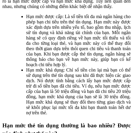
rõ là hạn mức được cấp và hạn mức khả dụng. Tuy liên quan đến
nhau, nhưng chúng có những điểm khác biệt dễ nhận thấy.
Hạn mức được cấp: Là số tiền tối đa mà ngân hàng cho
phép bạn chi tiêu trên thẻ tín dụng. Hạn mức này được
xác định dựa trên nhiều yếu tố, bao gồm thu nhập, lịch
sử tín dụng và khả năng tài chính của bạn. Mỗi ngân
hàng sẽ có quy định riêng về hạn mức tối thiểu và tối
đa cho từng loại thẻ, và hạn mức này có thể thay đổi
theo thời gian dựa trên thói quen chi tiêu và thanh toán
của bạn. Khi bạn được cấp thẻ tín dụng, ngân hàng sẽ
thông báo cho bạn về hạn mức này, giúp bạn có kế
hoạch chi tiêu hợp lý.
Hạn mức khả dụng: Chỉ số tiền còn lại mà bạn có thể
sử dụng trên thẻ tín dụng sau khi đã thực hiện các giao
dịch. Nó được tính bằng cách lấy hạn mức được cấp
trừ đi số tiền bạn đã chi tiêu. Ví dụ, nếu hạn mức được
cấp của bạn là 50 triệu đồng và bạn đã chi tiêu 20 triệu
đồng, hạn mức khả dụng của bạn sẽ là 30 triệu đồng.
Hạn mức khả dụng sẽ thay đổi theo từng giao dịch và
sẽ khôi phục lại mức tối đa khi bạn thanh toán hết dư
nợ trên thẻ.
Hạn mức thẻ tín dụng thường là bao nhiêu? Được