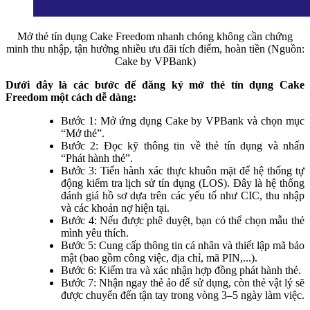
Mở thẻ tín dụng Cake Freedom nhanh chóng không cần chứng
minh thu nhập, tận hưởng nhiều ưu đãi tích điểm, hoàn tiền (Nguồn:
Cake by VPBank)
Dưới đây là các bước để đăng ký mở thẻ tín dụng Cake
Freedom một cách dễ dàng:
Bước 1: Mở ứng dụng Cake by VPBank và chọn mục
“Mở thẻ”.
Bước 2: Đọc kỹ thông tin về thẻ tín dụng và nhấn
“Phát hành thẻ”.
Bước 3: Tiến hành xác thực khuôn mặt để hệ thống tự
động kiểm tra lịch sử tín dụng (LOS). Đây là hệ thống
đánh giá hồ sơ dựa trên các yếu tố như CIC, thu nhập
và các khoản nợ hiện tại.
Bước 4: Nếu được phê duyệt, bạn có thể chọn mẫu thẻ
mình yêu thích.
Bước 5: Cung cấp thông tin cá nhân và thiết lập mã bảo
mật (bao gồm công việc, địa chỉ, mã PIN,...).
Bước 6: Kiểm tra và xác nhận hợp đồng phát hành thẻ.
Bước 7: Nhận ngay thẻ ảo để sử dụng, còn thẻ vật lý sẽ
được chuyển đến tận tay trong vòng 3–5 ngày làm việc.