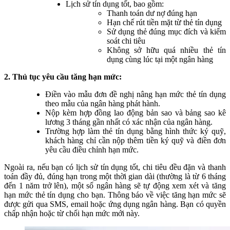
Lịch sử tín dụng tốt, bao gồm:
Thanh toán dư nợ đúng hạn
Hạn chế rút tiền mặt từ thẻ tín dụng
Sử dụng thẻ đúng mục đích và kiểm
soát chi tiêu
Không sở hữu quá nhiều thẻ tín
dụng cùng lúc tại một ngân hàng
2. Thủ tục yêu cầu tăng hạn mức:
Điền vào mẫu đơn đề nghị nâng hạn mức thẻ tín dụng
theo mẫu của ngân hàng phát hành.
Nộp kèm hợp đồng lao động bản sao và bảng sao kê
lương 3 tháng gần nhất có xác nhận của ngân hàng.
Trường hợp làm thẻ tín dụng bằng hình thức ký quỹ,
khách hàng chỉ cần nộp thêm tiền ký quỹ và điền đơn
yêu cầu điều chỉnh hạn mức.
Ngoài ra, nếu bạn có lịch sử tín dụng tốt, chi tiêu đều đặn và thanh
toán đầy đủ, đúng hạn trong một thời gian dài (thường là từ 6 tháng
đến 1 năm trở lên), một số ngân hàng sẽ tự động xem xét và tăng
hạn mức thẻ tín dụng cho bạn. Thông báo về việc tăng hạn mức sẽ
được gửi qua SMS, email hoặc ứng dụng ngân hàng. Bạn có quyền
chấp nhận hoặc từ chối hạn mức mới này.