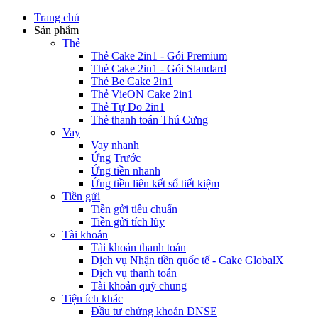
Trang chủ
Sản phẩm
Thẻ
Thẻ Cake 2in1 - Gói Premium
Thẻ Cake 2in1 - Gói Standard
Thẻ Be Cake 2in1
Thẻ VieON Cake 2in1
Thẻ Tự Do 2in1
Thẻ thanh toán Thú Cưng
Vay
Vay nhanh
Ứng Trước
Ứng tiền nhanh
Ứng tiền liên kết sổ tiết kiệm
Tiền gửi
Tiền gửi tiêu chuẩn
Tiền gửi tích lũy
Tài khoản
Tài khoản thanh toán
Dịch vụ Nhận tiền quốc tế - Cake GlobalX
Dịch vụ thanh toán
Tài khoản quỹ chung
Tiện ích khác
Đầu tư chứng khoán DNSE