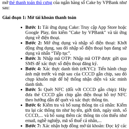
mở
thẻ thanh toán thú cưng
của ngân hàng số Cake by VPBank như
sau:
Giai đoạn 1: Mở tài khoản thanh toán
Bước 1:
Tải ứng dụng Cake: Truy cập App Store hoặc
Google Play, tìm kiếm "Cake by VPBank" và tải ứng
dụng về điện thoại.
Bước 2:
Mở ứng dụng và nhập số điện thoại: Khởi
động ứng dụng, sau đó nhập số điện thoại bạn đang sử
dụng và nhấn “Tiếp tục”.
Bước 3:
Nhập mã OTP: Nhập mã OTP được gửi qua
SMS để xác thực số điện thoại đăng ký.
Bước 4:
Xác thực danh tính (eKYC): Tiến hành chụp
ảnh mặt trước và mặt sau của CCCD gắn chip, sau đó
chụp khuôn mặt để hệ thống nhận diện và xác minh
danh tính.
Bước 5:
Quét NFC (đối với CCCD gắn chip): Hãy
đưa thẻ CCCD gắn chip gần điện thoại hỗ trợ NFC
theo hướng dẫn để quét và xác thực thông tin.
Bước 6:
Kiểm tra và bổ sung thông tin cá nhân: Kiểm
tra lại các thông tin như họ tên, giới tính, ngày sinh, số
CCCD,... và bổ sung thêm các thông tin còn thiếu như
email, nghề nghiệp, mã số thuế cá nhân,...
Bước 7:
Xác nhận hợp đồng mở tài khoản: Đọc kỹ các