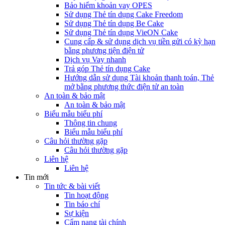
Bảo hiểm khoản vay OPES
Sử dụng Thẻ tín dụng Cake Freedom
Sử dụng Thẻ tín dụng Be Cake
Sử dụng Thẻ tín dụng VieON Cake
Cung cấp & sử dụng dịch vụ tiền gửi có kỳ hạn
bằng phương tiện điện tử
Dịch vụ Vay nhanh
Trả góp Thẻ tín dụng Cake
Hướng dẫn sử dụng Tài khoản thanh toán, Thẻ
mở bằng phương thức điện tử an toàn
An toàn & bảo mật
An toàn & bảo mật
Biểu mẫu biểu phí
Thông tin chung
Biểu mẫu biểu phí
Câu hỏi thường gặp
Câu hỏi thường gặp
Liên hệ
Liên hệ
Tin mới
Tin tức & bài viết
Tin hoạt động
Tin báo chí
Sự kiện
Cẩm nang tài chính