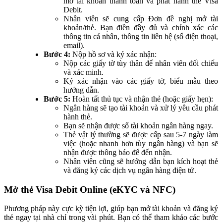
mở tài khoản thanh toán và phát hành thẻ Visa
Debit.
Nhân viên sẽ cung cấp Đơn đề nghị mở tài
khoản/thẻ. Bạn điền đầy đủ và chính xác các
thông tin cá nhân, thông tin liên hệ (số điện thoại,
email).
Bước 4:
Nộp hồ sơ và ký xác nhận:
Nộp các giấy tờ tùy thân để nhân viên đối chiếu
và xác minh.
Ký xác nhận vào các giấy tờ, biểu mẫu theo
hướng dẫn.
Bước 5:
Hoàn tất thủ tục và nhận thẻ (hoặc giấy hẹn):
Ngân hàng sẽ tạo tài khoản và xử lý yêu cầu phát
hành thẻ.
Bạn sẽ nhận được số tài khoản ngân hàng ngay.
Thẻ vật lý thường sẽ được cấp sau 5-7 ngày làm
việc (hoặc nhanh hơn tùy ngân hàng) và bạn sẽ
nhận được thông báo để đến nhận.
Nhân viên cũng sẽ hướng dẫn bạn kích hoạt thẻ
và đăng ký các dịch vụ ngân hàng điện tử.
Mở thẻ Visa Debit Online (eKYC và NFC)
Phương pháp này cực kỳ tiện lợi, giúp bạn mở tài khoản và đăng ký
thẻ ngay tại nhà chỉ trong vài phút. Bạn có thể tham khảo các bước