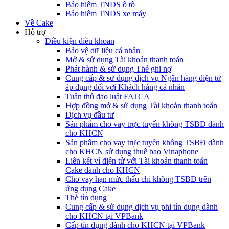
Bảo hiểm TNDS ô tô
Bảo hiểm TNDS xe máy
Về Cake
Hỗ trợ
Điều kiện điều khoản
Bảo vệ dữ liệu cá nhân
Mở & sử dụng Tài khoản thanh toán
Phát hành & sử dụng Thẻ ghi nợ
Cung cấp & sử dụng dịch vụ Ngân hàng điện tử
áp dụng đối với Khách hàng cá nhân
Tuân thủ đạo luật FATCA
Hợp đồng mở & sử dụng Tài khoản thanh toán
Dịch vụ đầu tư
Sản phẩm cho vay trực tuyến không TSBĐ dành
cho KHCN
Sản phẩm cho vay trực tuyến không TSBĐ dành
cho KHCN sử dụng thuê bao Vinaphone
Liên kết ví điện tử với Tài khoản thanh toán
Cake dành cho KHCN
Cho vay hạn mức thấu chi không TSBĐ trên
ứng dụng Cake
Thẻ tín dụng
Cung cấp & sử dụng dịch vụ phi tín dụng dành
cho KHCN tại VPBank
Cấp tín dụng dành cho KHCN tại VPBank