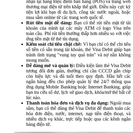
nhận tại hàng triệu điểm bán hàng (POS) và trang web
thương mại điện tử trên khắp thế giới. Điều này cực kỳ
tiện lợi khi bạn đi du lịch, công tác nước ngoài, hoặc
mua sắm online từ các trang web quốc tế.
Rút tiền mặt dễ dàng:
Bạn có thể rút tiền mặt từ tài
khoản của mình tại các máy ATM có logo Visa trên
toàn cầu. Phí rút tiền thường thấp hơn nhiều so với việc
ứng tiền mặt từ thẻ tín dụng.
Kiểm soát chi tiêu chặt chẽ:
Vì bạn chỉ có thể chi tiêu
số tiền có sẵn trong tài khoản, thẻ Visa Debit giúp bạn
tránh tình trạng "vung tay quá trán" và nợ nần không
mong muốn.
Dễ dàng mở và quản lý:
Điều kiện làm thẻ Visa Debit
tương đối đơn giản, thường chỉ cần CCCD gắn chip
còn hiệu lực và đủ tuổi theo quy định. Hầu hết các
ngân hàng đều cho phép quản lý thẻ 24/7 thông qua
ứng dụng Mobile Banking hoặc Internet Banking, giúp
bạn tra cứu số dư, lịch sử giao dịch, khóa/mở thẻ bất cứ
lúc nào.
Thanh toán hóa đơn và dịch vụ đa dạng:
Ngoài mua
sắm, bạn có thể dùng thẻ Visa Debit để thanh toán các
hóa đơn điện, nước, internet, nạp tiền điện thoại, và
nhiều dịch vụ khác, trực tiếp hoặc qua các kênh ngân
hàng điện tử.