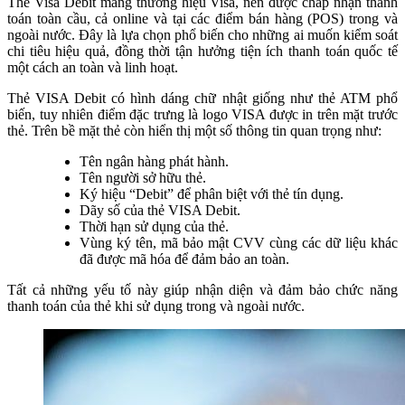
Thẻ Visa Debit mang thương hiệu Visa, nên được chấp nhận thanh
toán toàn cầu, cả online và tại các điểm bán hàng (POS) trong và
ngoài nước. Đây là lựa chọn phổ biến cho những ai muốn kiểm soát
chi tiêu hiệu quả, đồng thời tận hưởng tiện ích thanh toán quốc tế
một cách an toàn và linh hoạt.
Thẻ VISA Debit có hình dáng chữ nhật giống như thẻ ATM phổ
biến, tuy nhiên điểm đặc trưng là logo VISA được in trên mặt trước
thẻ. Trên bề mặt thẻ còn hiển thị một số thông tin quan trọng như:
Tên ngân hàng phát hành.
Tên người sở hữu thẻ.
Ký hiệu “Debit” để phân biệt với thẻ tín dụng.
Dãy số của thẻ VISA Debit.
Thời hạn sử dụng của thẻ.
Vùng ký tên, mã bảo mật CVV cùng các dữ liệu khác
đã được mã hóa để đảm bảo an toàn.
Tất cả những yếu tố này giúp nhận diện và đảm bảo chức năng
thanh toán của thẻ khi sử dụng trong và ngoài nước.