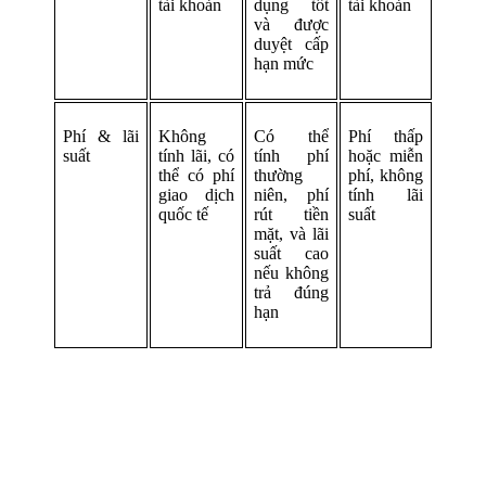
tài khoản
dụng tốt
tài khoản
và được
duyệt cấp
hạn mức
Phí & lãi
Không
Có thể
Phí thấp
suất
tính lãi, có
tính phí
hoặc miễn
thể có phí
thường
phí, không
giao dịch
niên, phí
tính lãi
quốc tế
rút tiền
suất
mặt, và lãi
suất cao
nếu không
trả đúng
hạn