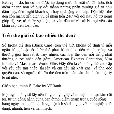
Bên cạnh đó, họ có thể được áp dụng mức lãi suất ưu đãi hơn, tích
điểm nhanh hơn và quy đổi thành những phần thưởng giá trị như
dặm bay, đêm nghỉ khách sạn hay quà tặng cao cấp. Đặc biệt, thẻ
đen còn mang đến dịch vụ cá nhân hóa 24/7 với đội ngũ hỗ trợ riêng
giúp đặt vé, tổ chức sự kiện, tư vấn đầu tư và xử lý mọi yêu cầu
khẩn cấp trên toàn cầu.
Trên thế giới có bao nhiêu thẻ đen?
Số lượng thẻ đen (Black Card) trên thế giới không cố định vì mỗi
ngân hàng hoặc tổ chức thẻ phát hành theo tiêu chuẩn riêng và
thường giới hạn rất ít. Tuy nhiên, các loại thẻ đen nổi tiếng nhất
thường được nhắc đến gồm: American Express Centurion, Visa
Infinite và Mastercard World Elite. Đây đều là các dòng thẻ cao cấp
với yêu cầu thu nhập, tài sản và chi tiêu rất khắt khe. Vì tính độc
quyền cao, số người sở hữu thẻ đen trên toàn cầu chỉ chiếm một tỷ
lệ rất nhỏ.
Chào bạn, mình là Cake by VPBank
Một ngân hàng số lấy nền tảng công nghệ và trí tuệ nhân tạo làm cốt
lõi, tự tin đồng hành cùng bạn ở mọi điểm chạm trong cuộc sống
hàng ngày, mang đến dịch vụ, tiện ích số đa dạng với trải nghiệm dễ
dàng, nhanh, tiện và liền mạch.