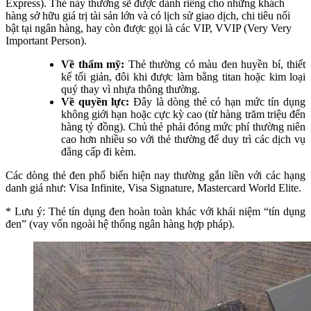
Express). Thẻ này thường sẽ được dành riêng cho những khách
hàng sở hữu giá trị tài sản lớn và có lịch sử giao dịch, chi tiêu nổi
bật tại ngân hàng, hay còn được gọi là các VIP, VVIP (Very Very
Important Person).
Về thẩm mỹ:
Thẻ thường có màu đen huyền bí, thiết
kế tối giản, đôi khi được làm bằng titan hoặc kim loại
quý thay vì nhựa thông thường.
Về quyền lực:
Đây là dòng thẻ có hạn mức tín dụng
không giới hạn hoặc cực kỳ cao (từ hàng trăm triệu đến
hàng tỷ đồng). Chủ thẻ phải đóng mức phí thường niên
cao hơn nhiều so với thẻ thường để duy trì các dịch vụ
đẳng cấp đi kèm.
Các dòng thẻ đen phổ biến hiện nay thường gắn liền với các hạng
danh giá như: Visa Infinite, Visa Signature, Mastercard World Elite.
* Lưu ý: Thẻ tín dụng đen hoàn toàn khác với khái niệm “tín dụng
đen” (vay vốn ngoài hệ thống ngân hàng hợp pháp).