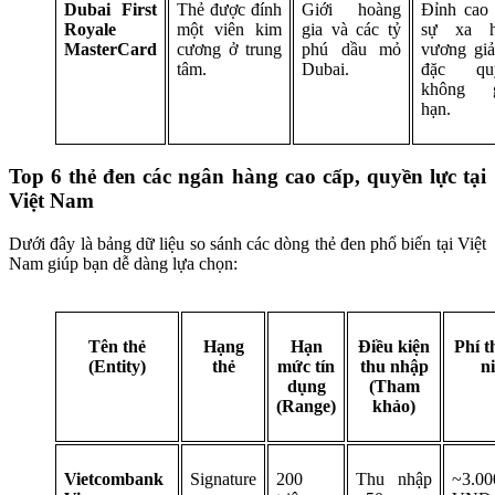
Dubai First
Thẻ được đính
Giới hoàng
Đỉnh cao 
Royale
một viên kim
gia và các tỷ
sự xa h
MasterCard
cương ở trung
phú dầu mỏ
vương giả
tâm.
Dubai.
đặc qu
không g
hạn.
Top 6 thẻ đen các ngân hàng cao cấp, quyền lực tại
Việt Nam
Dưới đây là bảng dữ liệu so sánh các dòng thẻ đen phổ biến tại Việt
Nam giúp bạn dễ dàng lựa chọn:
Tên thẻ
Hạng
Hạn
Điều kiện
Phí 
(Entity)
thẻ
mức tín
thu nhập
n
dụng
(Tham
(Range)
khảo)
Vietcombank
Signature
200
Thu nhập
~3.00