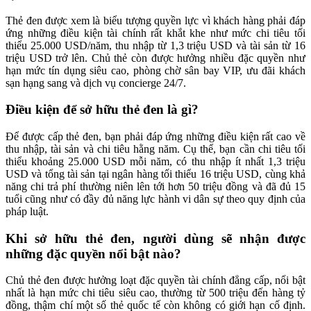
Thẻ đen được xem là biểu tượng quyền lực vì khách hàng phải đáp
ứng những điều kiện tài chính rất khắt khe như mức chi tiêu tối
thiểu 25.000 USD/năm, thu nhập từ 1,3 triệu USD và tài sản từ 16
triệu USD trở lên. Chủ thẻ còn được hưởng nhiều đặc quyền như
hạn mức tín dụng siêu cao, phòng chờ sân bay VIP, ưu đãi khách
sạn hạng sang và dịch vụ concierge 24/7.
Điều kiện để sở hữu thẻ đen là gì?
Để được cấp thẻ đen, bạn phải đáp ứng những điều kiện rất cao về
thu nhập, tài sản và chi tiêu hằng năm. Cụ thể, bạn cần chi tiêu tối
thiểu khoảng 25.000 USD mỗi năm, có thu nhập ít nhất 1,3 triệu
USD và tổng tài sản tại ngân hàng tối thiểu 16 triệu USD, cùng khả
năng chi trả phí thường niên lên tới hơn 50 triệu đồng và đã đủ 15
tuổi cũng như có đầy đủ năng lực hành vi dân sự theo quy định của
pháp luật.
Khi sở hữu thẻ đen, người dùng sẽ nhận được
những đặc quyền nổi bật nào?
Chủ thẻ đen được hưởng loạt đặc quyền tài chính đẳng cấp, nổi bật
nhất là hạn mức chi tiêu siêu cao, thường từ 500 triệu đến hàng tỷ
đồng, thậm chí một số thẻ quốc tế còn không có giới hạn cố định.