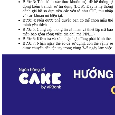
Bước 3: Tiến hành xác thực khuôn mặt để hệ thống tự
động kiểm tra lịch sử tín dụng (LOS). Đây là hệ thống
đánh giá hồ sơ dựa trên các yếu tố như CIC, thu nhập
và các khoản nợ hiện tại.
Bước 4: Nếu được phê duyệt, bạn có thể chọn mẫu thẻ
mình yêu thích.
Bước 5: Cung cấp thông tin cá nhân và thiết lập mã bảo
mật (bao gồm công việc, địa chỉ, mã PIN,...).
Bước 6: Kiểm tra và xác nhận hợp đồng phát hành thẻ.
Bước 7: Nhận ngay thẻ ảo để sử dụng, còn thẻ vật lý sẽ
được chuyển đến tận tay trong vòng 3–5 ngày làm việc.