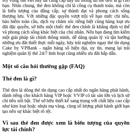
Hy vọng bài viết này đã cung cấp đầy đủ thông tin thẻ đen là gì cho
bạn. Nhìn chung, thẻ đen không chỉ là công cụ thanh toán, mà còn
là biểu tượng của đẳng cấp, sự thành đạt và phong cách sống
thượng lưu. Với những đặc quyền vượt trội về hạn mức chi tiêu,
bảo hiểm toàn cầu, dịch vụ chăm sóc riêng biệt cùng hàng loạt ưu
đãi đặc quyền, sở hữu một chiếc thẻ đen chính là khẳng định vị thế
và phong cách sống khác biệt của chủ nhân. Nếu bạn đang tìm kiếm
một giải pháp tài chính thông minh, dễ dàng quản lý và tận hưởng
những ưu đãi thiết thực mỗi ngày, hãy trải nghiệm ngay thẻ tín dụng
Cake by VPBank - ngân hàng số hiện đại, uy tín, mang lại trải
nghiệm quản lý thẻ 24/7 linh hoạt cùng nhiều ưu đãi hấp dẫn.
Một số câu hỏi thường gặp (FAQ)
Thẻ đen là gì?
Thẻ đen là dòng thẻ tín dụng cao cấp nhất do ngân hàng phát hành,
dành riêng cho khách hàng VIP hoặc VVIP có tài sản lớn và lịch sử
chi tiêu nổi bật. Thẻ sở hữu thiết kế sang trọng với chất liệu cao cấp
như kim loại hoặc nhựa mạ vàng, cùng số lượng phát hành giới hạn
tạo nên sự khác biệt rõ rệt.
Vì sau thẻ đen được xem là biểu tượng của quyền
lực tài chính?