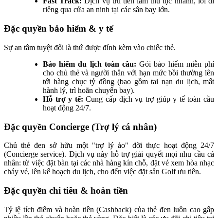
Fast Track:
Dịch vụ ưu tiên làm thủ tục nhanh, lối đi
riêng qua cửa an ninh tại các sân bay lớn.
Đặc quyền bảo hiểm & y tế
Sự an tâm tuyệt đối là thứ được đính kèm vào chiếc thẻ.
Bảo hiểm du lịch toàn cầu:
Gói bảo hiểm miễn phí
cho chủ thẻ và người thân với hạn mức bồi thường lên
tới hàng chục tỷ đồng (bao gồm tai nạn du lịch, mất
hành lý, trì hoãn chuyến bay).
Hỗ trợ y tế:
Cung cấp dịch vụ trợ giúp y tế toàn cầu
hoạt động 24/7.
Đặc quyền Concierge (Trợ lý cá nhân)
Chủ thẻ đen sở hữu một "trợ lý ảo" đời thực hoạt động 24/7
(Concierge service). Dịch vụ này hỗ trợ giải quyết mọi nhu cầu cá
nhân: từ việc đặt bàn tại các nhà hàng kín chỗ, đặt vé xem hòa nhạc
cháy vé, lên kế hoạch du lịch, cho đến việc đặt sân Golf ưu tiên.
Đặc quyền chi tiêu & hoàn tiền
Tỷ lệ tích điểm và hoàn tiền (Cashback) của thẻ đen luôn cao gấp