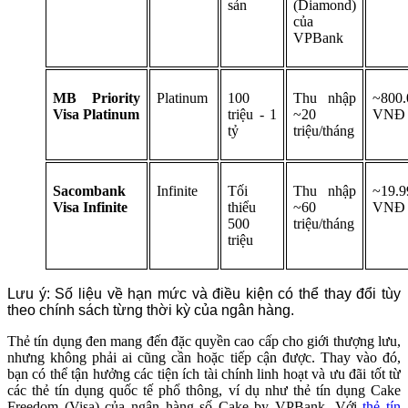
sản
(Diamond)
của
VPBank
MB Priority
Platinum
100
Thu nhập
~800.
Visa Platinum
triệu - 1
~20
VNĐ
tỷ
triệu/tháng
Sacombank
Infinite
Tối
Thu nhập
~19.9
Visa Infinite
thiểu
~60
VNĐ
500
triệu/tháng
triệu
Lưu ý: Số liệu về hạn mức và điều kiện có thể thay đổi tùy
theo chính sách từng thời kỳ của ngân hàng.
Thẻ tín dụng đen mang đến đặc quyền cao cấp cho giới thượng lưu,
nhưng không phải ai cũng cần hoặc tiếp cận được. Thay vào đó,
bạn có thể tận hưởng các tiện ích tài chính linh hoạt và ưu đãi tốt từ
các thẻ tín dụng quốc tế phổ thông, ví dụ như thẻ tín dụng Cake
Freedom (Visa) của ngân hàng số Cake by VPBank. Với
thẻ tín