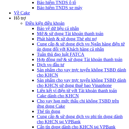
Bảo hiểm TNDS ô tô
Bảo hiểm TNDS xe máy
Về Cake
Hỗ trợ
Điều kiện điều khoản
Bảo vệ dữ liệu cá nhân
Mở & sử dụng Tài khoản thanh toán
Phát hành & sử dụng Thẻ ghi nợ
Cung cấp & sử dụng dịch vụ Ngân hàng điện tử
áp dụng đối với Khách hàng cá nhân
Tuân thủ đạo luật FATCA
Hợp đồng mở & sử dụng Tài khoản thanh toán
Dịch vụ đầu tư
Sản phẩm cho vay trực tuyến không TSBĐ dành
cho KHCN
Sản phẩm cho vay trực tuyến không TSBĐ dành
cho KHCN sử dụng thuê bao Vinaphone
Liên kết ví điện tử với Tài khoản thanh toán
Cake dành cho KHCN
Cho vay hạn mức thấu chi không TSBĐ trên
ứng dụng Cake
Thẻ tín dụng
Cung cấp & sử dụng dịch vụ phi tín dụng dành
cho KHCN tại VPBank
Cấp tín dụng dành cho KHCN tại VPBank