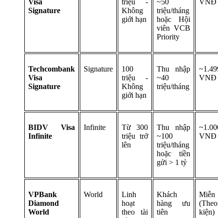
Visa
triệu -
~50
VNĐ
Signature
Không
triệu/tháng
giới hạn
hoặc Hội
viên VCB
Priority
Techcombank
Signature
100
Thu nhập
~1.49
Visa
triệu -
~40
VNĐ
Signature
Không
triệu/tháng
giới hạn
BIDV Visa
Infinite
Từ 300
Thu nhập
~1.00
Infinite
triệu trở
~100
VNĐ
lên
triệu/tháng
hoặc tiền
gửi > 1 tỷ
VPBank
World
Linh
Khách
Miễ
Diamond
hoạt
hàng ưu
(The
World
theo tài
tiên
kiện)