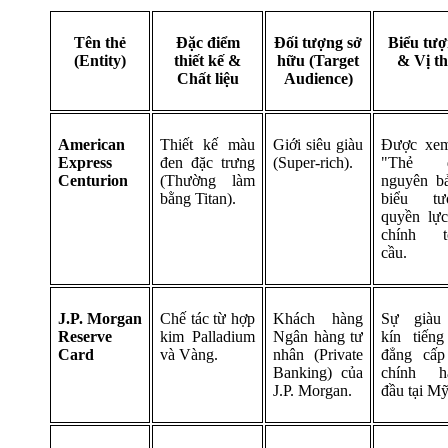
Tên thẻ
Đặc điểm
Đối tượng sở
Biểu tư
(Entity)
thiết kế &
hữu (Target
& Vị th
Chất liệu
Audience)
American
Thiết kế màu
Giới siêu giàu
Được xem
Express
đen đặc trưng
(Super-rich).
"Thẻ đ
Centurion
(Thường làm
nguyên bả
bằng Titan).
biểu tư
quyền lực
chính t
cầu.
J.P. Morgan
Chế tác từ hợp
Khách hàng
Sự giàu
Reserve
kim Palladium
Ngân hàng tư
kín tiếng
Card
và Vàng.
nhân (Private
đẳng cấp 
Banking) của
chính h
J.P. Morgan.
đầu tại Mỹ