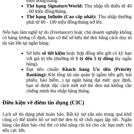
triệu đồng/tháng.
Thẻ hạng Signature/World:
Thu nhập tối thiểu từ 40
- 60 triệu đồng/tháng.
Thẻ hạng Infinite (Cao cấp nhất):
Thu nhập thường
phải từ 80 - 100 triệu đồng/tháng trở lên.
Nếu bạn làm nghề tự do (Freelancer) hoặc chủ doanh nghiệp không
có bảng lương cố định, bạn có thể sở hữu thẻ đen bằng cách duy trì
tài sản lớn tại ngân hàng:
Sở hữu
sổ tiết kiệm
hoặc hợp đồng tiền gửi có kỳ hạn
với giá trị lớn (thường từ
1 tỷ đến 5 tỷ đồng
tùy ngân
hàng).
Đạt tiêu chuẩn
Khách hàng Ưu tiên (Priority
Banking):
Khi tổng tài sản quản lý (gồm tiền gửi, trái
phiếu, bảo hiểm...) tại ngân hàng đạt mức quy định,
bạn sẽ được đặc cách mời mở thẻ đen mà không cần
chứng minh thu nhập hàng tháng.
Điều kiện về điểm tín dụng (CIC)
Lịch sử tín dụng phải hoàn hảo. Bất kỳ nợ xấu nào trong quá khứ
cũng có thể khiến hồ sơ mở thẻ đen bị từ chối ngay lập tức. Ngân
hàng cần đảm bảo chủ thẻ có khả năng chi trả cho các hạn mức chi
tiêu cực lớn.