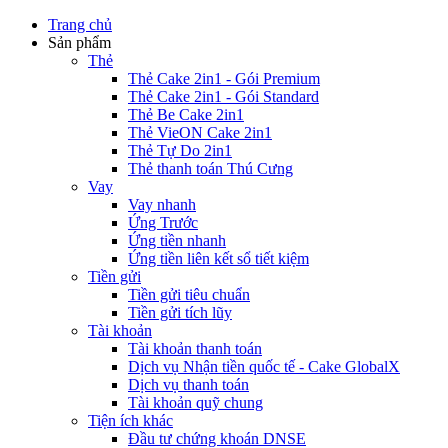
Trang chủ
Sản phẩm
Thẻ
Thẻ Cake 2in1 - Gói Premium
Thẻ Cake 2in1 - Gói Standard
Thẻ Be Cake 2in1
Thẻ VieON Cake 2in1
Thẻ Tự Do 2in1
Thẻ thanh toán Thú Cưng
Vay
Vay nhanh
Ứng Trước
Ứng tiền nhanh
Ứng tiền liên kết sổ tiết kiệm
Tiền gửi
Tiền gửi tiêu chuẩn
Tiền gửi tích lũy
Tài khoản
Tài khoản thanh toán
Dịch vụ Nhận tiền quốc tế - Cake GlobalX
Dịch vụ thanh toán
Tài khoản quỹ chung
Tiện ích khác
Đầu tư chứng khoán DNSE