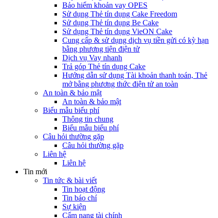
Bảo hiểm khoản vay OPES
Sử dụng Thẻ tín dụng Cake Freedom
Sử dụng Thẻ tín dụng Be Cake
Sử dụng Thẻ tín dụng VieON Cake
Cung cấp & sử dụng dịch vụ tiền gửi có kỳ hạn
bằng phương tiện điện tử
Dịch vụ Vay nhanh
Trả góp Thẻ tín dụng Cake
Hướng dẫn sử dụng Tài khoản thanh toán, Thẻ
mở bằng phương thức điện tử an toàn
An toàn & bảo mật
An toàn & bảo mật
Biểu mẫu biểu phí
Thông tin chung
Biểu mẫu biểu phí
Câu hỏi thường gặp
Câu hỏi thường gặp
Liên hệ
Liên hệ
Tin mới
Tin tức & bài viết
Tin hoạt động
Tin báo chí
Sự kiện
Cẩm nang tài chính