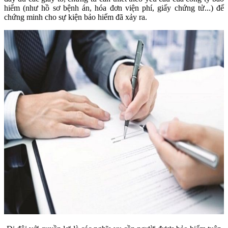
hiểm (như hồ sơ bệnh án, hóa đơn viện phí, giấy chứng tử...) để
chứng minh cho sự kiện bảo hiểm đã xảy ra.