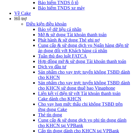
Bảo hiểm TNDS ô tô
Bảo hiểm TNDS xe máy
Về Cake
Hỗ trợ
Điều kiện điều khoản
Bảo vệ dữ liệu cá nhân
Mở & sử dụng Tài khoản thanh toán
Phát hành & sử dụng Thẻ ghi nợ
Cung cấp & sử dụng dịch vụ Ngân hàng điện tử
áp dụng đối với Khách hàng cá nhân
Tuân thủ đạo luật FATCA
Hợp đồng mở & sử dụng Tài khoản thanh toán
Dịch vụ đầu tư
Sản phẩm cho vay trực tuyến không TSBĐ dành
cho KHCN
Sản phẩm cho vay trực tuyến không TSBĐ dành
cho KHCN sử dụng thuê bao Vinaphone
Liên kết ví điện tử với Tài khoản thanh toán
Cake dành cho KHCN
Cho vay hạn mức thấu chi không TSBĐ trên
ứng dụng Cake
Thẻ tín dụng
Cung cấp & sử dụng dịch vụ phi tín dụng dành
cho KHCN tại VPBank
Cấp tín dụng dành cho KHCN tại VPBank