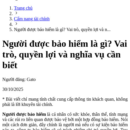
Trang chủ
Cẩm nang tài chính
Người được bảo hiểm là gì? Vai trò, quyền lợi và n...
Người được bảo hiểm là gì? Vai
trò, quyền lợi và nghĩa vụ cần
biết
Người đăng:
Gato
30/10/2025
* Bài viết chỉ mang tính chất cung cấp thông tin khách quan, không
phải là lời khuyên tài chính.
Người được bảo hiểm
là cá nhân có sức khỏe, thân thể, tính mạng
và các rủi ro liên quan được bảo vệ bởi một hợp đồng bảo hiểm. Nói
một cách đơn giản, đây chính là người mà nếu có sự kiện bảo hiểm
xảy ra, công ty bảo hiểm sẽ có trách nhiệm chi trả quyền lợi. Tuy