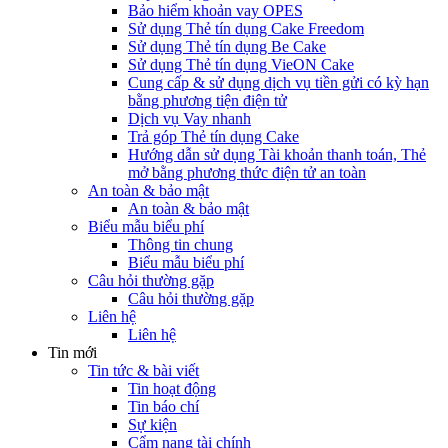
Bảo hiểm khoản vay OPES
Sử dụng Thẻ tín dụng Cake Freedom
Sử dụng Thẻ tín dụng Be Cake
Sử dụng Thẻ tín dụng VieON Cake
Cung cấp & sử dụng dịch vụ tiền gửi có kỳ hạn
bằng phương tiện điện tử
Dịch vụ Vay nhanh
Trả góp Thẻ tín dụng Cake
Hướng dẫn sử dụng Tài khoản thanh toán, Thẻ
mở bằng phương thức điện tử an toàn
An toàn & bảo mật
An toàn & bảo mật
Biểu mẫu biểu phí
Thông tin chung
Biểu mẫu biểu phí
Câu hỏi thường gặp
Câu hỏi thường gặp
Liên hệ
Liên hệ
Tin mới
Tin tức & bài viết
Tin hoạt động
Tin báo chí
Sự kiện
Cẩm nang tài chính