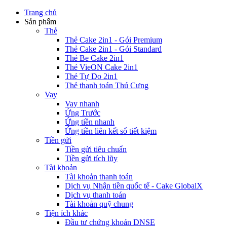
Trang chủ
Sản phẩm
Thẻ
Thẻ Cake 2in1 - Gói Premium
Thẻ Cake 2in1 - Gói Standard
Thẻ Be Cake 2in1
Thẻ VieON Cake 2in1
Thẻ Tự Do 2in1
Thẻ thanh toán Thú Cưng
Vay
Vay nhanh
Ứng Trước
Ứng tiền nhanh
Ứng tiền liên kết sổ tiết kiệm
Tiền gửi
Tiền gửi tiêu chuẩn
Tiền gửi tích lũy
Tài khoản
Tài khoản thanh toán
Dịch vụ Nhận tiền quốc tế - Cake GlobalX
Dịch vụ thanh toán
Tài khoản quỹ chung
Tiện ích khác
Đầu tư chứng khoán DNSE