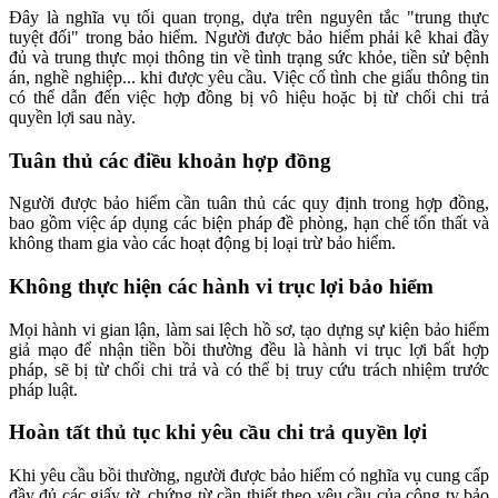
Đây là nghĩa vụ tối quan trọng, dựa trên nguyên tắc "trung thực
tuyệt đối" trong bảo hiểm. Người được bảo hiểm phải kê khai đầy
đủ và trung thực mọi thông tin về tình trạng sức khỏe, tiền sử bệnh
án, nghề nghiệp... khi được yêu cầu. Việc cố tình che giấu thông tin
có thể dẫn đến việc hợp đồng bị vô hiệu hoặc bị từ chối chi trả
quyền lợi sau này.
Tuân thủ các điều khoản hợp đồng
Người được bảo hiểm cần tuân thủ các quy định trong hợp đồng,
bao gồm việc áp dụng các biện pháp đề phòng, hạn chế tổn thất và
không tham gia vào các hoạt động bị loại trừ bảo hiểm.
Không thực hiện các hành vi trục lợi bảo hiểm
Mọi hành vi gian lận, làm sai lệch hồ sơ, tạo dựng sự kiện bảo hiểm
giả mạo để nhận tiền bồi thường đều là hành vi trục lợi bất hợp
pháp, sẽ bị từ chối chi trả và có thể bị truy cứu trách nhiệm trước
pháp luật.
Hoàn tất thủ tục khi yêu cầu chi trả quyền lợi
Khi yêu cầu bồi thường, người được bảo hiểm có nghĩa vụ cung cấp
đầy đủ các giấy tờ, chứng từ cần thiết theo yêu cầu của công ty bảo