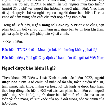
nhiên, vai trò này thường bị nhầm lẫn với "người mua bảo hiểm"
(người đóng phí) và "người thụ hưởng" (người nhận tiền). Việc hiểu
rõ vị trí, quyền lợi và nghĩa vụ của người được bảo hiểm là chìa
khóa để nắm vững bản chất của một hợp đồng bảo hiểm.
Trong bài viết này,
Ngân hàng số Cake by VPBank
sẽ cùng bạn
phân tích chi tiết vai trò trung tâm này, giúp bạn tự tin hơn khi tham
gia và quản lý các giải pháp bảo vệ tài chính.
>>Xem thêm:
Bảo hiểm TNDS ô tô – Mua tiện lợi, bồi thường không phải đợi
Bảo hiểm tiền gửi là gì? Quy định về bảo hiểm tiền gửi tại Việt Nam
Người được bảo hiểm là gì?
Theo khoản 25 Điều 4 Luật Kinh doanh bảo hiểm 2022,
người
được bảo hiểm
là tổ chức, cá nhân có tài sản, trách nhiệm dân sự,
tính mạng, sức khỏe, nghĩa vụ hoặc lợi ích kinh tế được bảo hiểm
theo hợp đồng bảo hiểm. Đối với các sản phẩm bảo hiểm con người
(nhân thọ, sức khỏe), người được bảo hiểm là cá nhân mà sự an
toàn về tính mạng và sức khỏe của họ là đối tượng bảo vệ chính của
hợp đồng.