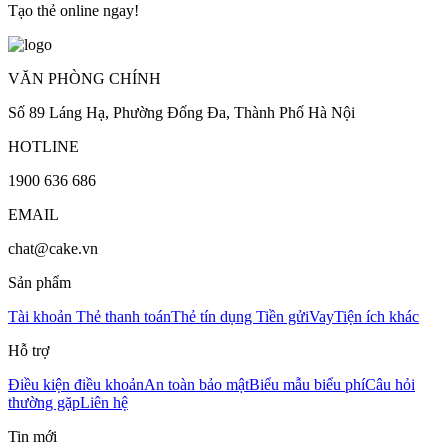
Tạo thẻ online ngay!
VĂN PHÒNG CHÍNH
Số 89 Láng Hạ, Phường Đống Đa, Thành Phố Hà Nội
HOTLINE
1900 636 686
EMAIL
chat@cake.vn
Sản phẩm
Tài khoản
Thẻ thanh toán
Thẻ tín dụng
Tiền gửi
Vay
Tiện ích khác
Hỗ trợ
Điều kiện điều khoản
An toàn bảo mật
Biểu mẫu biểu phí
Câu hỏi
thường gặp
Liên hệ
Tin mới