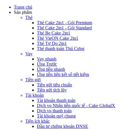
Trang chủ
Sản phẩm
Thẻ
Thẻ Cake 2in1 - Gói Premium
Thẻ Cake 2in1 - Gói Standard
Thẻ Be Cake 2in1
Thẻ VieON Cake 2in1
Thẻ Tự Do 2in1
Thẻ thanh toán Thú Cưng
Vay
Vay nhanh
Ứng Trước
Ứng tiền nhanh
Ứng tiền liên kết sổ tiết kiệm
Tiền gửi
Tiền gửi tiêu chuẩn
Tiền gửi tích lũy
Tài khoản
Tài khoản thanh toán
Dịch vụ Nhận tiền quốc tế - Cake GlobalX
Dịch vụ thanh toán
Tài khoản quỹ chung
Tiện ích khác
Đầu tư chứng khoán DNSE