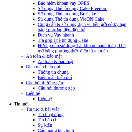
Bảo hiểm khoản vay OPES
Sử dụng Thẻ tín dụng Cake Freedom
Sử dụng Thẻ tín dụng Be Cake
Sử dụng Thẻ tín dụng VieON Cake
Cung cấp & sử dụng dịch vụ tiền gửi có kỳ hạn
bằng phương tiện điện tử
Dịch vụ Vay nhanh
Trả góp Thẻ tín dụng Cake
Hướng dẫn sử dụng Tài khoản thanh toán, Thẻ
mở bằng phương thức điện tử an toàn
An toàn & bảo mật
An toàn & bảo mật
Biểu mẫu biểu phí
Thông tin chung
Biểu mẫu biểu phí
Câu hỏi thường gặp
Câu hỏi thường gặp
Liên hệ
Liên hệ
Tin mới
Tin tức & bài viết
Tin hoạt động
Tin báo chí
Sự kiện
Cẩm nang tài chính