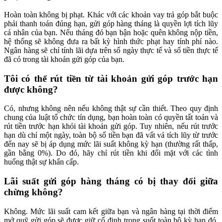
Hoàn toàn không bị phạt. Khác với các khoản vay trả góp bắt buộc
phải thanh toán đúng hạn, gửi góp hàng tháng là quyền lợi tích lũy
cá nhân của bạn. Nếu tháng đó bạn bận hoặc quên không nộp tiền,
hệ thống sẽ không đưa ra bất kỳ hình thức phạt hay tính phí nào.
Ngân hàng sẽ chỉ tính lãi dựa trên số ngày thực tế và số tiền thực tế
đã có trong tài khoản gửi góp của bạn.
Tôi có thể rút tiền từ tài khoản gửi góp trước hạn
được không?
Có, nhưng không nên nếu không thật sự cần thiết. Theo quy định
chung của luật tổ chức tín dụng, bạn hoàn toàn có quyền tất toán và
rút tiền trước hạn khỏi tài khoản gửi góp. Tuy nhiên, nếu rút trước
hạn dù chỉ một ngày, toàn bộ số tiền bạn đã vất vả tích lũy từ trước
đến nay sẽ bị áp dụng mức lãi suất không kỳ hạn (thường rất thấp,
gần bằng 0%). Do đó, hãy chỉ rút tiền khi đối mặt với các tình
huống thật sự khẩn cấp.
Lãi suất gửi góp hàng tháng có bị thay đổi giữa
chừng không?
Không. Mức lãi suất cam kết giữa bạn và ngân hàng tại thời điểm
mở quỹ gửi góp sẽ được giữ cố định trong suốt toàn bộ kỳ hạn đó.