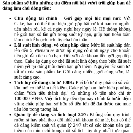
Sản phẩm sở hữu những ưu điểm nổi bật vượt trội giúp bạn dễ
dàng làm chủ dòng tiền:
Chủ động tài chính - Gửi góp mọi lúc mọi nơi
: Với
Cake, bạn có thể thực hiện gửi góp bất cứ khi nào có nguồn
tiền nhàn rỗi, kể cả ngày nghỉ hay ngày lễ. Hệ thống không
hề giới hạn số lần gửi trong suốt kỳ hạn, giúp bạn hoàn toàn
làm chủ kế hoạch tích lũy của bản thân.
Lãi suất linh động, vô cùng hấp dẫn:
Mức lãi suất hấp dẫn
lên đến 5.5%/năm sẽ được áp dụng cố định ngay cho khoản
tiền gửi đầu tiên của bạn. Đối với các khoản tiền gửi góp tiếp
theo, Cake áp dụng cơ chế lãi suất linh động theo biểu lãi suất
niêm yết tại đúng thời điểm bạn gửi thêm. Nguyên tắc sinh lời
tối ưu của sản phẩm là: Gửi càng nhiều, gửi càng sớm, lãi
suất càng cao.
Tích lũy dễ dàng chỉ từ 100K:
Phá bỏ tư duy phải có số vốn
lớn mới có thể làm tiết kiệm, Cake giúp bạn thực hiện phương
châm "tích tiểu thành đại" từ những số tiền nhỏ chỉ từ
100.000 VNĐ. Việc tích lũy đều đặn này chính là bước đệm
vững chắc giúp bạn sở hữu số tiền lớn để đạt được các mục
tiêu lớn trong tương lai.
Quản lý dễ dàng và linh hoạt 24/7:
Không còn quy trình
rườm rà hay phải theo dõi nhiều tài khoản riêng lẻ, bạn có thể
dễ dàng kiểm soát và quản lý 24/7 tất cả các khoản tiền gửi
thêm của mình chỉ trong một sổ tích lũy duy nhất trực quan