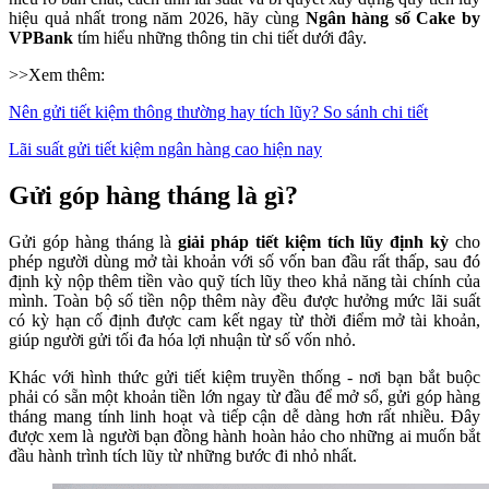
hiệu quả nhất trong năm 2026, hãy cùng
Ngân hàng số Cake by
VPBank
tím hiểu những thông tin chi tiết dưới đây.
>>Xem thêm:
Nên gửi tiết kiệm thông thường hay tích lũy? So sánh chi tiết
Lãi suất gửi tiết kiệm ngân hàng cao hiện nay
Gửi góp hàng tháng là gì?
Gửi góp hàng tháng là
giải pháp tiết kiệm tích lũy định kỳ
cho
phép người dùng mở tài khoản với số vốn ban đầu rất thấp, sau đó
định kỳ nộp thêm tiền vào quỹ tích lũy theo khả năng tài chính của
mình. Toàn bộ số tiền nộp thêm này đều được hưởng mức lãi suất
có kỳ hạn cố định được cam kết ngay từ thời điểm mở tài khoản,
giúp người gửi tối đa hóa lợi nhuận từ số vốn nhỏ.
Khác với hình thức gửi tiết kiệm truyền thống - nơi bạn bắt buộc
phải có sẵn một khoản tiền lớn ngay từ đầu để mở sổ, gửi góp hàng
tháng mang tính linh hoạt và tiếp cận dễ dàng hơn rất nhiều. Đây
được xem là người bạn đồng hành hoàn hảo cho những ai muốn bắt
đầu hành trình tích lũy từ những bước đi nhỏ nhất.