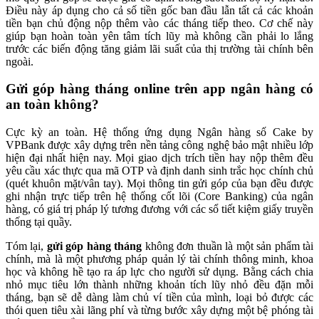
Điều này áp dụng cho cả số tiền gốc ban đầu lẫn tất cả các khoản
tiền bạn chủ động nộp thêm vào các tháng tiếp theo. Cơ chế này
giúp bạn hoàn toàn yên tâm tích lũy mà không cần phải lo lắng
trước các biến động tăng giảm lãi suất của thị trường tài chính bên
ngoài.
Gửi góp hàng tháng online trên app ngân hàng có
an toàn không?
Cực kỳ an toàn. Hệ thống ứng dụng Ngân hàng số Cake by
VPBank được xây dựng trên nền tảng công nghệ bảo mật nhiều lớp
hiện đại nhất hiện nay. Mọi giao dịch trích tiền hay nộp thêm đều
yêu cầu xác thực qua mã OTP và định danh sinh trắc học chính chủ
(quét khuôn mặt/vân tay). Mọi thông tin gửi góp của bạn đều được
ghi nhận trực tiếp trên hệ thống cốt lõi (Core Banking) của ngân
hàng, có giá trị pháp lý tương đương với các sổ tiết kiệm giấy truyền
thống tại quầy.
Tóm lại,
gửi góp hàng tháng
không đơn thuần là một sản phẩm tài
chính, mà là một phương pháp quản lý tài chính thông minh, khoa
học và không hề tạo ra áp lực cho người sử dụng. Bằng cách chia
nhỏ mục tiêu lớn thành những khoản tích lũy nhỏ đều đặn mỗi
tháng, bạn sẽ dễ dàng làm chủ ví tiền của mình, loại bỏ được các
thói quen tiêu xài lãng phí và từng bước xây dựng một bệ phóng tài