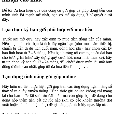
Để tối ưu hóa hiệu quả của công cụ gửi góp và giúp dòng tiền của
mình sinh lời mạnh mẽ nhất, bạn có thể áp dụng 3 bí quyết dưới
đây:
Lựa chọn kỳ hạn gửi phù hợp với mục tiêu
Trước khi mở quỹ, hãy xác định rõ mục đích dòng tiền của mình.
Nếu mục tiêu của bạn là tích lũy ngắn hạn (như mua sắm thiết bị,
chuẩn bị tiền đi du lịch cuối năm, đóng học phí), hãy chọn các kỳ
hạn linh hoạt từ 3 - 6 tháng. Nếu bạn hướng tới các mục tiêu dài hạn
cho tương lai (như xây dựng quỹ cưới hỏi, mua nhà, mua xe), hãy
tự tin chọn kỳ hạn từ 12 - 24 tháng để "chốt" được mức lãi suất huy
động ở đỉnh cao nhất, giúp tối đa hóa tiền lãi nhận về.
Tận dụng tính năng gửi góp online
Hãy luôn ưu tiên thực hiện gửi góp trên các ứng dụng ngân hàng số
thay vì ra quầy truyền thống. Hình thức gửi online không chỉ mang
lại cho bạn mức lãi suất ưu đãi hơn, mà còn giúp bạn dễ dàng chủ
động nộp thêm tiền bất cứ lúc nào (khi có các khoản thưởng đột
xuất hoặc tiền thu nhập phụ) để gia tăng gốc tích lũy ngay lập tức.