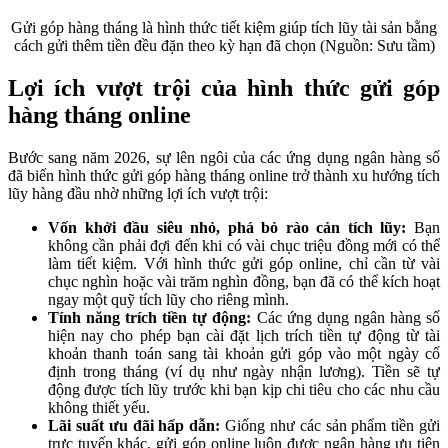
Gửi góp hàng tháng là hình thức tiết kiệm giúp tích lũy tài sản bằng
cách gửi thêm tiền đều đặn theo kỳ hạn đã chọn (Nguồn: Sưu tầm)
Lợi ích vượt trội của hình thức gửi góp
hàng tháng online
Bước sang năm 2026, sự lên ngôi của các ứng dụng ngân hàng số
đã biến hình thức gửi góp hàng tháng online trở thành xu hướng tích
lũy hàng đầu nhờ những lợi ích vượt trội:
Vốn khởi đầu siêu nhỏ, phá bỏ rào cản tích lũy:
Bạn
không cần phải đợi đến khi có vài chục triệu đồng mới có thể
làm tiết kiệm. Với hình thức gửi góp online, chỉ cần từ vài
chục nghìn hoặc vài trăm nghìn đồng, bạn đã có thể kích hoạt
ngay một quỹ tích lũy cho riêng mình.
Tính năng trích tiền tự động:
Các ứng dụng ngân hàng số
hiện nay cho phép bạn cài đặt lịch trích tiền tự động từ tài
khoản thanh toán sang tài khoản gửi góp vào một ngày cố
định trong tháng (ví dụ như ngày nhận lương). Tiền sẽ tự
động được tích lũy trước khi bạn kịp chi tiêu cho các nhu cầu
không thiết yếu.
Lãi suất ưu đãi hấp dẫn:
Giống như các sản phẩm tiền gửi
trực tuyến khác, gửi góp online luôn được ngân hàng ưu tiên