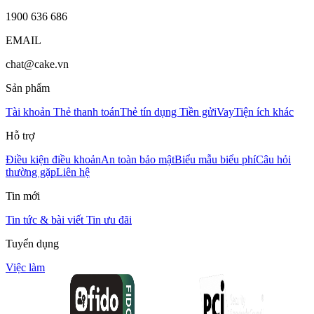
1900 636 686
EMAIL
chat@cake.vn
Sản phẩm
Tài khoản
Thẻ thanh toán
Thẻ tín dụng
Tiền gửi
Vay
Tiện ích khác
Hỗ trợ
Điều kiện điều khoản
An toàn bảo mật
Biểu mẫu biểu phí
Câu hỏi
thường gặp
Liên hệ
Tin mới
Tin tức & bài viết
Tin ưu đãi
Tuyển dụng
Việc làm