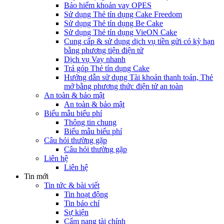
Bảo hiểm khoản vay OPES
Sử dụng Thẻ tín dụng Cake Freedom
Sử dụng Thẻ tín dụng Be Cake
Sử dụng Thẻ tín dụng VieON Cake
Cung cấp & sử dụng dịch vụ tiền gửi có kỳ hạn
bằng phương tiện điện tử
Dịch vụ Vay nhanh
Trả góp Thẻ tín dụng Cake
Hướng dẫn sử dụng Tài khoản thanh toán, Thẻ
mở bằng phương thức điện tử an toàn
An toàn & bảo mật
An toàn & bảo mật
Biểu mẫu biểu phí
Thông tin chung
Biểu mẫu biểu phí
Câu hỏi thường gặp
Câu hỏi thường gặp
Liên hệ
Liên hệ
Tin mới
Tin tức & bài viết
Tin hoạt động
Tin báo chí
Sự kiện
Cẩm nang tài chính