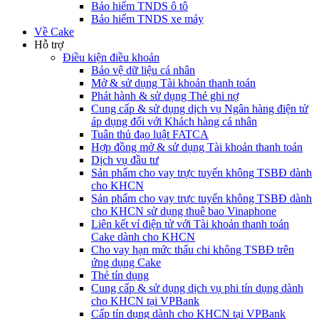
Bảo hiểm TNDS ô tô
Bảo hiểm TNDS xe máy
Về Cake
Hỗ trợ
Điều kiện điều khoản
Bảo vệ dữ liệu cá nhân
Mở & sử dụng Tài khoản thanh toán
Phát hành & sử dụng Thẻ ghi nợ
Cung cấp & sử dụng dịch vụ Ngân hàng điện tử
áp dụng đối với Khách hàng cá nhân
Tuân thủ đạo luật FATCA
Hợp đồng mở & sử dụng Tài khoản thanh toán
Dịch vụ đầu tư
Sản phẩm cho vay trực tuyến không TSBĐ dành
cho KHCN
Sản phẩm cho vay trực tuyến không TSBĐ dành
cho KHCN sử dụng thuê bao Vinaphone
Liên kết ví điện tử với Tài khoản thanh toán
Cake dành cho KHCN
Cho vay hạn mức thấu chi không TSBĐ trên
ứng dụng Cake
Thẻ tín dụng
Cung cấp & sử dụng dịch vụ phi tín dụng dành
cho KHCN tại VPBank
Cấp tín dụng dành cho KHCN tại VPBank