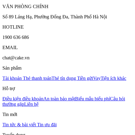
VĂN PHÒNG CHÍNH
Số 89 Láng Hạ, Phường Đống Đa, Thành Phố Hà Nội
HOTLINE
1900 636 686
EMAIL
chat@cake.vn
Sản phẩm
Tài khoản
Thẻ thanh toán
Thẻ tín dụng
Tiền gửi
Vay
Tiện ích khác
Hỗ trợ
Điều kiện điều khoản
An toàn bảo mật
Biểu mẫu biểu phí
Câu hỏi
thường gặp
Liên hệ
Tin mới
Tin tức & bài viết
Tin ưu đãi
Tuyển dụng