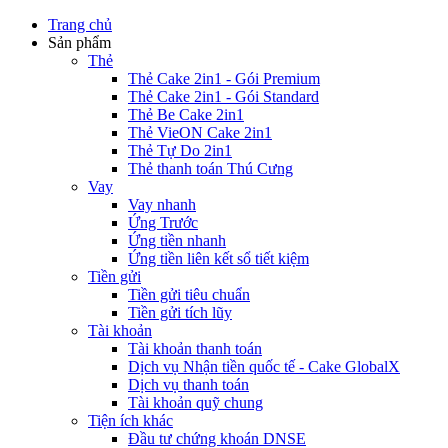
Trang chủ
Sản phẩm
Thẻ
Thẻ Cake 2in1 - Gói Premium
Thẻ Cake 2in1 - Gói Standard
Thẻ Be Cake 2in1
Thẻ VieON Cake 2in1
Thẻ Tự Do 2in1
Thẻ thanh toán Thú Cưng
Vay
Vay nhanh
Ứng Trước
Ứng tiền nhanh
Ứng tiền liên kết sổ tiết kiệm
Tiền gửi
Tiền gửi tiêu chuẩn
Tiền gửi tích lũy
Tài khoản
Tài khoản thanh toán
Dịch vụ Nhận tiền quốc tế - Cake GlobalX
Dịch vụ thanh toán
Tài khoản quỹ chung
Tiện ích khác
Đầu tư chứng khoán DNSE