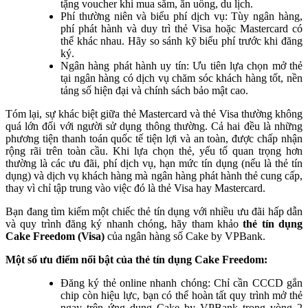
tặng voucher khi mua sắm, ăn uống, du lịch.
Phí thường niên và biểu phí dịch vụ: Tùy ngân hàng,
phí phát hành và duy trì thẻ Visa hoặc Mastercard có
thể khác nhau. Hãy so sánh kỹ biểu phí trước khi đăng
ký.
Ngân hàng phát hành uy tín: Ưu tiên lựa chọn mở thẻ
tại ngân hàng có dịch vụ chăm sóc khách hàng tốt, nền
tảng số hiện đại và chính sách bảo mật cao.
Tóm lại, sự khác biệt giữa thẻ Mastercard và thẻ Visa thường không
quá lớn đối với người sử dụng thông thường. Cả hai đều là những
phương tiện thanh toán quốc tế tiện lợi và an toàn, được chấp nhận
rộng rãi trên toàn cầu. Khi lựa chọn thẻ, yếu tố quan trọng hơn
thường là các ưu đãi, phí dịch vụ, hạn mức tín dụng (nếu là thẻ tín
dụng) và dịch vụ khách hàng mà ngân hàng phát hành thẻ cung cấp,
thay vì chỉ tập trung vào việc đó là thẻ Visa hay Mastercard.
Bạn đang tìm kiếm một chiếc thẻ tín dụng với nhiều ưu đãi hấp dẫn
và quy trình đăng ký nhanh chóng, hãy tham khảo
thẻ tín dụng
Cake Freedom (Visa)
của ngân hàng số Cake by VPBank.
Một số ưu điểm nổi bật của thẻ tín dụng Cake Freedom:
Đăng ký thẻ online nhanh chóng: Chỉ cần CCCD gắn
chip còn hiệu lực, bạn có thể hoàn tất quy trình mở thẻ
ngay trên ứng dụng Cake by VPBank trong vòng 2