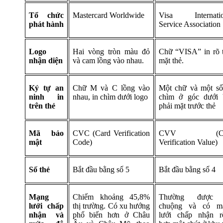
Tổ chức
Mastercard Worldwide
Visa Internatio
phát hành
Service Association
Logo
Hai vòng tròn màu đỏ
Chữ “VISA” in rõ 
nhận diện
và cam lồng vào nhau.
mặt thẻ.
Ký tự an
Chữ M và C lồng vào
Một chữ và một số
ninh in
nhau, in chìm dưới logo
chìm ở góc dưới 
trên thẻ
phải mặt trước thẻ
Mã bảo
CVC (Card Verification
CVV (Ca
mật
Code)
Verification Value)
Số thẻ
Bắt đầu bằng số 5
Bắt đầu bằng số 4
Mạng
Chiếm khoảng 45,8%
Thường được
lưới chấp
thị trường. Có xu hướng
chuộng và có m
nhận và
phổ biến hơn ở Châu
lưới chấp nhận r