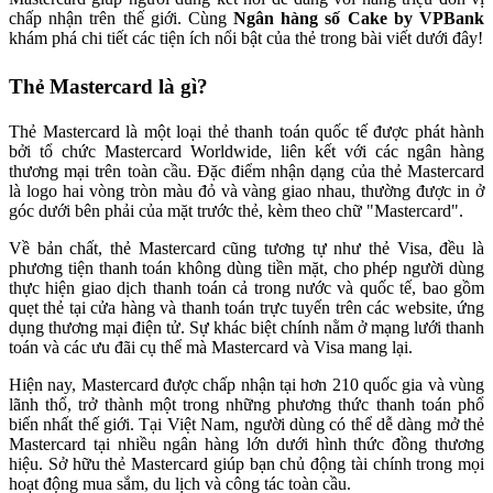
chấp nhận trên thế giới. Cùng
Ngân hàng số Cake by VPBank
khám phá chi tiết các tiện ích nổi bật của thẻ trong bài viết dưới đây!
Thẻ Mastercard là gì?
Thẻ Mastercard là một loại thẻ thanh toán quốc tế được phát hành
bởi tổ chức Mastercard Worldwide, liên kết với các ngân hàng
thương mại trên toàn cầu. Đặc điểm nhận dạng của thẻ Mastercard
là logo hai vòng tròn màu đỏ và vàng giao nhau, thường được in ở
góc dưới bên phải của mặt trước thẻ, kèm theo chữ "Mastercard".
Về bản chất, thẻ Mastercard cũng tương tự như thẻ Visa, đều là
phương tiện thanh toán không dùng tiền mặt, cho phép người dùng
thực hiện giao dịch thanh toán cả trong nước và quốc tế, bao gồm
quẹt thẻ tại cửa hàng và thanh toán trực tuyến trên các website, ứng
dụng thương mại điện tử. Sự khác biệt chính nằm ở mạng lưới thanh
toán và các ưu đãi cụ thể mà Mastercard và Visa mang lại.
Hiện nay, Mastercard được chấp nhận tại hơn 210 quốc gia và vùng
lãnh thổ, trở thành một trong những phương thức thanh toán phổ
biến nhất thế giới. Tại Việt Nam, người dùng có thể dễ dàng mở thẻ
Mastercard tại nhiều ngân hàng lớn dưới hình thức đồng thương
hiệu. Sở hữu thẻ Mastercard giúp bạn chủ động tài chính trong mọi
hoạt động mua sắm, du lịch và công tác toàn cầu.