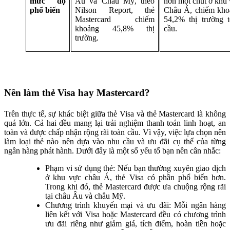
mức độ
Âu và Châu Mỹ, theo
hơn một chút ở khu
phổ biến
Nilson Report, thẻ
Châu Á, chiếm kho
Mastercard chiếm
54,2% thị trường 
khoảng 45,8% thị
cầu.
trường.
Nên làm thẻ Visa hay Mastercard?
Trên thực tế, sự khác biệt giữa thẻ Visa và thẻ Mastercard là không
quá lớn. Cả hai đều mang lại trải nghiệm thanh toán linh hoạt, an
toàn và được chấp nhận rộng rãi toàn cầu. Vì vậy, việc lựa chọn nên
làm loại thẻ nào nên dựa vào nhu cầu và ưu đãi cụ thể của từng
ngân hàng phát hành. Dưới đây là một số yếu tố bạn nên cân nhắc:
Phạm vi sử dụng thẻ: Nếu bạn thường xuyên giao dịch
ở khu vực châu Á, thẻ Visa có phần phổ biến hơn.
Trong khi đó, thẻ Mastercard được ưa chuộng rộng rãi
tại châu Âu và châu Mỹ.
Chương trình khuyến mại và ưu đãi: Mỗi ngân hàng
liên kết với Visa hoặc Mastercard đều có chương trình
ưu đãi riêng như giảm giá, tích điểm, hoàn tiền hoặc