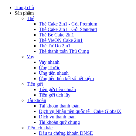
Trang chủ
Sản phẩm
Thẻ
Thẻ Cake 2in1 - Gói Premium
Thẻ Cake 2in1 - Gói Standard
Thẻ Be Cake 2in1
Thẻ VieON Cake 2in1
Thẻ Tự Do 2in1
Thẻ thanh toán Thú Cưng
Vay
Vay nhanh
Ứng Trước
Ứng tiền nhanh
Ứng tiền liên kết sổ tiết kiệm
Tiền gửi
Tiền gửi tiêu chuẩn
Tiền gửi tích lũy
Tài khoản
Tài khoản thanh toán
Dịch vụ Nhận tiền quốc tế - Cake GlobalX
Dịch vụ thanh toán
Tài khoản quỹ chung
Tiện ích khác
Đầu tư chứng khoán DNSE