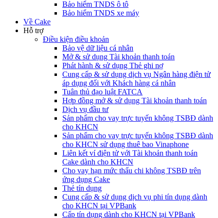
Bảo hiểm TNDS ô tô
Bảo hiểm TNDS xe máy
Về Cake
Hỗ trợ
Điều kiện điều khoản
Bảo vệ dữ liệu cá nhân
Mở & sử dụng Tài khoản thanh toán
Phát hành & sử dụng Thẻ ghi nợ
Cung cấp & sử dụng dịch vụ Ngân hàng điện tử
áp dụng đối với Khách hàng cá nhân
Tuân thủ đạo luật FATCA
Hợp đồng mở & sử dụng Tài khoản thanh toán
Dịch vụ đầu tư
Sản phẩm cho vay trực tuyến không TSBĐ dành
cho KHCN
Sản phẩm cho vay trực tuyến không TSBĐ dành
cho KHCN sử dụng thuê bao Vinaphone
Liên kết ví điện tử với Tài khoản thanh toán
Cake dành cho KHCN
Cho vay hạn mức thấu chi không TSBĐ trên
ứng dụng Cake
Thẻ tín dụng
Cung cấp & sử dụng dịch vụ phi tín dụng dành
cho KHCN tại VPBank
Cấp tín dụng dành cho KHCN tại VPBank