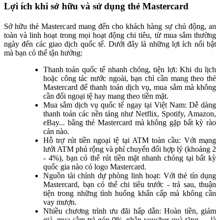
Lợi ích khi sở hữu và sử dụng thẻ Mastercard
Sở hữu thẻ Mastercard mang đến cho khách hàng sự chủ động, an
toàn và linh hoạt trong mọi hoạt động chi tiêu, từ mua sắm thường
ngày đến các giao dịch quốc tế. Dưới đây là những lợi ích nổi bật
mà bạn có thể tận hưởng:
Thanh toán quốc tế nhanh chóng, tiện lợi: Khi du lịch
hoặc công tác nước ngoài, bạn chỉ cần mang theo thẻ
Mastercard để thanh toán dịch vụ, mua sắm mà không
cần đổi ngoại tệ hay mang theo tiền mặt.
Mua sắm dịch vụ quốc tế ngay tại Việt Nam: Dễ dàng
thanh toán các nền tảng như Netflix, Spotify, Amazon,
eBay... bằng thẻ Mastercard mà không gặp bất kỳ rào
cản nào.
Hỗ trợ rút tiền ngoại tệ tại ATM toàn cầu: Với mạng
lưới ATM phủ rộng và phí chuyển đổi hợp lý (khoảng 2
- 4%), bạn có thể rút tiền mặt nhanh chóng tại bất kỳ
quốc gia nào có logo Mastercard.
Nguồn tài chính dự phòng linh hoạt: Với thẻ tín dụng
Mastercard, bạn có thể chi tiêu trước - trả sau, thuận
tiện trong những tình huống khẩn cấp mà không cần
vay mượn.
Nhiều chương trình ưu đãi hấp dẫn: Hoàn tiền, giảm
giá, mua sắm trả góp 0%, nhận voucher quà tặng,… là