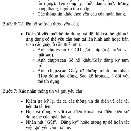
tín dụng): Tên công ty, chức danh, mức lương
hàng tháng, nguồn thu nhập,...
Các thông tin khác theo yêu cầu của ngân hàng.
Bước 6: Tải lên hồ sơ (nếu được yêu cầu)
Đối với việc mở thẻ tín dụng, và đôi khi cả thẻ ghi nợ,
ứng dụng có thể yêu cầu bạn tải lên hình ảnh hoặc bản
scan các giấy tờ cần thiết như:
Ảnh chụp/scan CCCD gắn chip (mặt trước và
mặt sau).
Ảnh chụp/scan Sổ hộ khẩu/Giấy đăng ký tạm
trú.
Ảnh chụp/scan Giấy tờ chứng minh thu nhập
(Hợp đồng lao động, Sao kê lương,... ) đối với
thẻ tín dụng.
Bước 7: Xác nhận thông tin và gửi yêu cầu
Kiểm tra kỹ lại tất cả các thông tin đã điền và các tài
liệu đã tải lên.
Đọc và đồng ý với các điều khoản và điều kiện sử
dụng thẻ của ngân hàng.
Nhấn nút "Gửi", "Đăng ký" hoặc tương tự để hoàn tất
việc gửi yêu cầu mở thẻ.