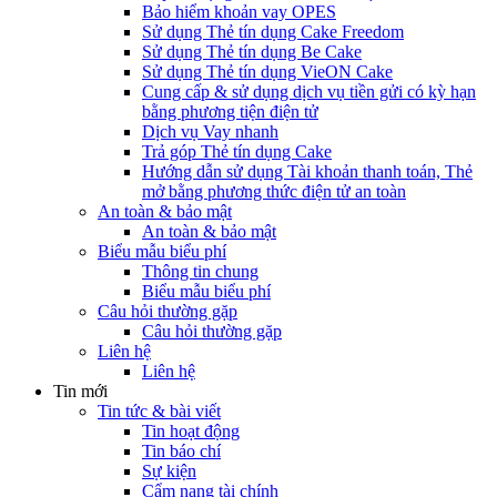
Bảo hiểm khoản vay OPES
Sử dụng Thẻ tín dụng Cake Freedom
Sử dụng Thẻ tín dụng Be Cake
Sử dụng Thẻ tín dụng VieON Cake
Cung cấp & sử dụng dịch vụ tiền gửi có kỳ hạn
bằng phương tiện điện tử
Dịch vụ Vay nhanh
Trả góp Thẻ tín dụng Cake
Hướng dẫn sử dụng Tài khoản thanh toán, Thẻ
mở bằng phương thức điện tử an toàn
An toàn & bảo mật
An toàn & bảo mật
Biểu mẫu biểu phí
Thông tin chung
Biểu mẫu biểu phí
Câu hỏi thường gặp
Câu hỏi thường gặp
Liên hệ
Liên hệ
Tin mới
Tin tức & bài viết
Tin hoạt động
Tin báo chí
Sự kiện
Cẩm nang tài chính