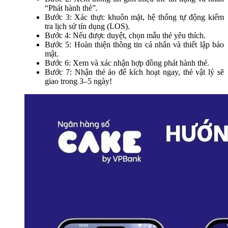
“Phát hành thẻ”.
Bước 3: Xác thực khuôn mặt, hệ thống tự động kiểm
tra lịch sử tín dụng (LOS).
Bước 4: Nếu được duyệt, chọn mẫu thẻ yêu thích.
Bước 5: Hoàn thiện thông tin cá nhân và thiết lập bảo
mật.
Bước 6: Xem và xác nhận hợp đồng phát hành thẻ.
Bước 7: Nhận thẻ ảo để kích hoạt ngay, thẻ vật lý sẽ
giao trong 3–5 ngày!