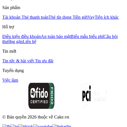
Sản phẩm
Tài khoản
Thẻ thanh toán
Thẻ tín dụng
Tiền gửi
Vay
Tiện ích khác
Hỗ trợ
Điều kiện điều khoản
An toàn bảo mật
Biểu mẫu biểu phí
Câu hỏi
thường gặp
Liên hệ
Tin mới
Tin tức & bài viết
Tin ưu đãi
Tuyển dụng
Việc làm
© Bản quyền
2026
thuộc về Cake.vn