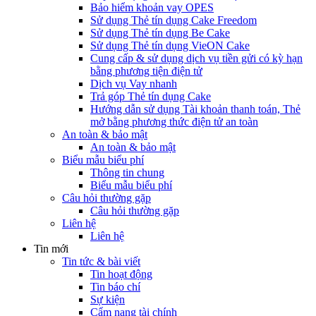
Bảo hiểm khoản vay OPES
Sử dụng Thẻ tín dụng Cake Freedom
Sử dụng Thẻ tín dụng Be Cake
Sử dụng Thẻ tín dụng VieON Cake
Cung cấp & sử dụng dịch vụ tiền gửi có kỳ hạn
bằng phương tiện điện tử
Dịch vụ Vay nhanh
Trả góp Thẻ tín dụng Cake
Hướng dẫn sử dụng Tài khoản thanh toán, Thẻ
mở bằng phương thức điện tử an toàn
An toàn & bảo mật
An toàn & bảo mật
Biểu mẫu biểu phí
Thông tin chung
Biểu mẫu biểu phí
Câu hỏi thường gặp
Câu hỏi thường gặp
Liên hệ
Liên hệ
Tin mới
Tin tức & bài viết
Tin hoạt động
Tin báo chí
Sự kiện
Cẩm nang tài chính