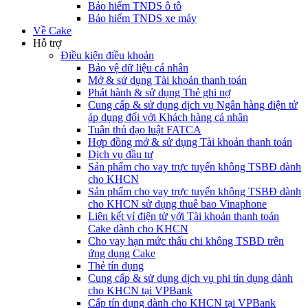
Bảo hiểm TNDS ô tô
Bảo hiểm TNDS xe máy
Về Cake
Hỗ trợ
Điều kiện điều khoản
Bảo vệ dữ liệu cá nhân
Mở & sử dụng Tài khoản thanh toán
Phát hành & sử dụng Thẻ ghi nợ
Cung cấp & sử dụng dịch vụ Ngân hàng điện tử
áp dụng đối với Khách hàng cá nhân
Tuân thủ đạo luật FATCA
Hợp đồng mở & sử dụng Tài khoản thanh toán
Dịch vụ đầu tư
Sản phẩm cho vay trực tuyến không TSBĐ dành
cho KHCN
Sản phẩm cho vay trực tuyến không TSBĐ dành
cho KHCN sử dụng thuê bao Vinaphone
Liên kết ví điện tử với Tài khoản thanh toán
Cake dành cho KHCN
Cho vay hạn mức thấu chi không TSBĐ trên
ứng dụng Cake
Thẻ tín dụng
Cung cấp & sử dụng dịch vụ phi tín dụng dành
cho KHCN tại VPBank
Cấp tín dụng dành cho KHCN tại VPBank