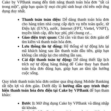
Cake by VPBank mang đến tính năng thanh toán hóa đơn "tất cả
trong một", giúp bạn quản lý mọi chi phí sinh hoạt chỉ trên một ứng
dụng duy nhất.
Thanh toán toàn diện:
Dễ dàng thanh toán hóa đơn
cho hàng trăm nhà cung cấp dịch vụ trên toàn quốc, từ
Điện lực (EVN), nước, Internet (FPT, Viettel, VNPT),
truyền hình cáp, đến học phí, phí chung cư...
Giao diện trực quan:
Chỉ cần vài thao tác đơn giản để
tìm kiếm và thanh toán hóa đơn.
Lưu thông tin tự động:
Hệ thống sẽ tự động lưu lại
mã khách hàng sau lần thanh toán đầu tiên, giúp bạn
không cần nhập lại cho những lần sau.
Cài đặt thanh toán tự động:
Dễ dàng thiết lập lịch
trích nợ tự động hàng tháng để Cake thay bạn thanh
toán hóa đơn đúng hạn, giúp bạn an tâm tận hưởng
cuộc sống.
Quy trình thanh toán hóa đơn online qua ứng dụng Mobile Banking
rất tiện lợi và đơn giản. Dưới đây là
hướng dẫn quy trình thực
hiện thanh toán hóa đơn điện tại Cake by VPBank
để bạn tham
khảo:
Bước 1:
Mở ứng dụng Cake by VPBank và đăng nhập
tài khoản.