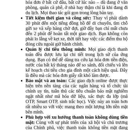
hóa đơn ở bất cứ đâu, bất cứ lúc nào – dù đang ở văn
phòng, quán cà phê, ở nhà hay thậm chí là khi đang đi
du lịch. Mọi thao tác gói gọn trong lòng bàn tay.
Tiết kiệm thời gian và công sức:
Thay vì phải dành
30 phút đến một tiếng đồng hồ để di chuyển, tìm chỗ
gửi xe và xếp hàng chờ đợi, giờ đây bạn chỉ mất chưa
đến 2 phút để hoàn tất một giao dịch. Bạn không còn
phải lo lắng về kẹt xe, thời tiết hay việc các điểm thu hộ
đóng cửa ngoài giờ hành chính.
Quản lý chi tiêu thông minh:
Mọi giao dịch thanh
toán đều được lưu lại chi tiết trong lịch sử của ứng
dụng. Bạn có thể dễ dàng tra cứu lại hóa đơn tiền điện,
nước của bất kỳ tháng nào để so sánh, đối chiếu và lên
kế hoạch chi tiêu cho gia đình một cách hiệu quả. Đây
là điều mà các hóa đơn giấy rất khó làm được.
Bảo mật và an toàn:
Các giao dịch online được thực
hiện trên nền tảng của các ngân hàng và tổ chức tài
chính uy tín, tuân thủ các tiêu chuẩn bảo mật nghiêm
ngặt nhất như mã hóa dữ liệu, xác thực đa lớp (mã
OTP, Smart OTP, sinh trắc học). Việc này an toàn hơn
rất nhiều so với việc mang theo một lượng lớn tiền mặt
bên mình.
Phù hợp với xu hướng thanh toán không dùng tiền
mặt:
Cùng với sự phát triển của xã hội và chủ trương
của Chính phủ, việc thanh toán không tiền mặt đang