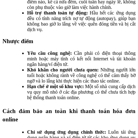
điểm nào, kể cả nửa đêm, cuối tuần hay ngày lễ, không
còn phụ thuộc vào giờ làm việc hành chính.
Hỗ trợ thanh toán tự động:
Hầu hết các ứng dụng
đều có tính năng trích nợ tự động (autopay), giúp bạn
không bao giờ lo lắng về việc quên đóng tiền và bị cắt
dịch vụ.
Nhược điểm
Yêu cầu công nghệ:
Cần phải có điện thoại thông
minh hoặc máy tính có kết nối Internet và tài khoản
ngân hàng/ví điện tử.
Khó khăn cho người chưa quen:
Những người lớn
tuổi hoặc không rành về công nghệ có thể cảm thấy bỡ
ngỡ và lo lắng khi thực hiện các thao tác online.
Hạn chế ở một số khu vực:
Một số nhà cung cấp dịch
vụ quy mô nhỏ ở các địa phương có thể chưa tích hợp
hệ thống thanh toán online.
Cách đảm bảo an toàn khi thanh toán hóa đơn
online
Chỉ sử dụng ứng dụng chính thức:
Luôn tải ứng
dụng ngân hàng và ví điện tử từ các kho ứng dụng uy