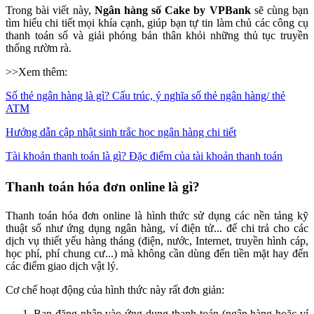
Trong bài viết này,
Ngân hàng số Cake by VPBank
sẽ cùng bạn
tìm hiểu chi tiết mọi khía cạnh, giúp bạn tự tin làm chủ các công cụ
thanh toán số và giải phóng bản thân khỏi những thủ tục truyền
thống rườm rà.
>>Xem thêm:
Số thẻ ngân hàng là gì? Cấu trúc, ý nghĩa số thẻ ngân hàng/ thẻ
ATM
Hướng dẫn cập nhật sinh trắc học ngân hàng chi tiết
Tài khoản thanh toán là gì? Đặc điểm của tài khoản thanh toán
Thanh toán hóa đơn online là gì?
Thanh toán hóa đơn online là hình thức sử dụng các nền tảng kỹ
thuật số như ứng dụng ngân hàng, ví điện tử... để chi trả cho các
dịch vụ thiết yếu hàng tháng (điện, nước, Internet, truyền hình cáp,
học phí, phí chung cư...) mà không cần dùng đến tiền mặt hay đến
các điểm giao dịch vật lý.
Cơ chế hoạt động của hình thức này rất đơn giản:
Bạn đăng nhập vào ứng dụng thanh toán (ngân hàng hoặc ví