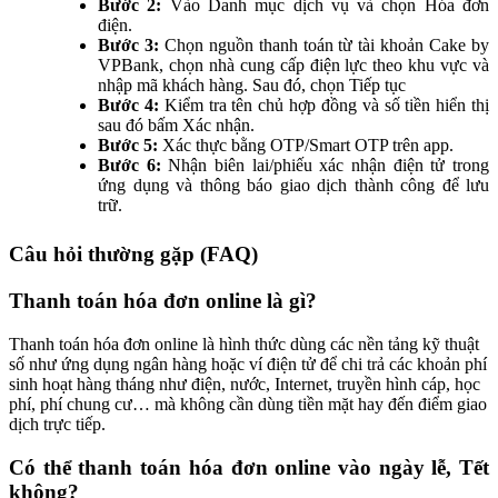
Bước 2:
Vào Danh mục dịch vụ và chọn Hóa đơn
điện.
Bước 3:
Chọn nguồn thanh toán từ tài khoản Cake by
VPBank, chọn nhà cung cấp điện lực theo khu vực và
nhập mã khách hàng. Sau đó, chọn Tiếp tục
Bước 4:
Kiểm tra tên chủ hợp đồng và số tiền hiển thị
sau đó bấm Xác nhận.
Bước 5:
Xác thực bằng OTP/Smart OTP trên app.
Bước 6:
Nhận biên lai/phiếu xác nhận điện tử trong
ứng dụng và thông báo giao dịch thành công để lưu
trữ.
Câu hỏi thường gặp (FAQ)
Thanh toán hóa đơn online là gì?
Thanh toán hóa đơn online là hình thức dùng các nền tảng kỹ thuật
số như ứng dụng ngân hàng hoặc ví điện tử để chi trả các khoản phí
sinh hoạt hàng tháng như điện, nước, Internet, truyền hình cáp, học
phí, phí chung cư… mà không cần dùng tiền mặt hay đến điểm giao
dịch trực tiếp.
Có thể thanh toán hóa đơn online vào ngày lễ, Tết
không?