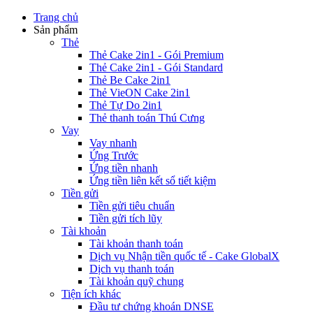
Trang chủ
Sản phẩm
Thẻ
Thẻ Cake 2in1 - Gói Premium
Thẻ Cake 2in1 - Gói Standard
Thẻ Be Cake 2in1
Thẻ VieON Cake 2in1
Thẻ Tự Do 2in1
Thẻ thanh toán Thú Cưng
Vay
Vay nhanh
Ứng Trước
Ứng tiền nhanh
Ứng tiền liên kết sổ tiết kiệm
Tiền gửi
Tiền gửi tiêu chuẩn
Tiền gửi tích lũy
Tài khoản
Tài khoản thanh toán
Dịch vụ Nhận tiền quốc tế - Cake GlobalX
Dịch vụ thanh toán
Tài khoản quỹ chung
Tiện ích khác
Đầu tư chứng khoán DNSE