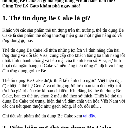
tín dụng Be Cake có gì mà cộng đồng “chao đảo” đến thế?
Cùng Trợ Lý Gato khám phá ngay nào!
1. Thẻ tín dụng Be Cake là gì?
Khác với các sản phẩm thẻ tín dụng trên thị trường, thẻ tín dụng Be
Cake là sản phẩm thẻ đồng thương hiệu giữa một ngân hàng số và
ứng dụng gọi xe.
Thẻ tín dụng Be Cake kế thừa những lợi ích và tính năng của hai
ứng dụng và đối tác Visa, cung cấp cho khách hàng ba tính năng tốt
nhất: tính nhanh chóng và bảo mật của thanh toán số Visa, sự linh
hoạt của ngân hàng số Cake và nền tảng tiêu dùng đa dịch vụ hàng
đầu ứng dụng gọi xe Be.
Thẻ tín dụng Be-Cake được thiết kế dành cho người Việt hiện đại,
đặc biệt là thế hệ Gen Z và những người trẻ quan tâm đến việc tối
ưu hóa giá trị của các khoản chi tiêu. Khi đăng ký thẻ tín dụng Be
Cake, bạn có thể tùy chọn 2 mẫu thẻ theo sở thích. Thiết kế thẻ tín
dụng Be Cake trẻ trung, hiện đại và đậm chất văn hóa Việt Nam với
các chi tiết quen thuộc như gạch bông, lá cờ, đồi núi…
Chi tiết sản phẩm thẻ tín dụng Be Cake xem
tại đây
.
2.
Điều kiện mở thẻ tín dụng Be Cake