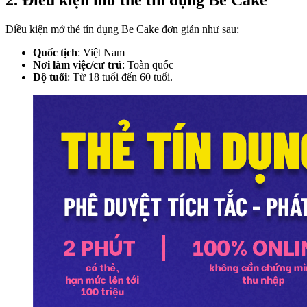
Điều kiện mở thẻ tín dụng Be Cake đơn giản như sau:
Quốc tịch
: Việt Nam
Nơi làm việc/cư trú
: Toàn quốc
Độ tuổi
: Từ 18 tuổi đến 60 tuổi.