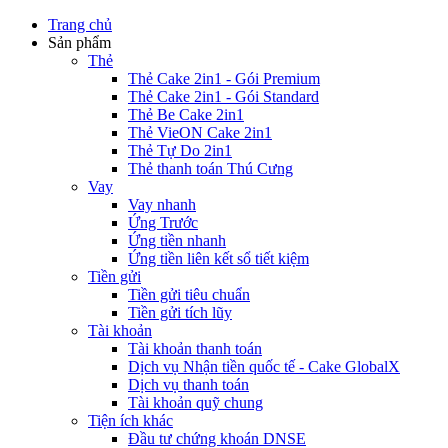
Trang chủ
Sản phẩm
Thẻ
Thẻ Cake 2in1 - Gói Premium
Thẻ Cake 2in1 - Gói Standard
Thẻ Be Cake 2in1
Thẻ VieON Cake 2in1
Thẻ Tự Do 2in1
Thẻ thanh toán Thú Cưng
Vay
Vay nhanh
Ứng Trước
Ứng tiền nhanh
Ứng tiền liên kết sổ tiết kiệm
Tiền gửi
Tiền gửi tiêu chuẩn
Tiền gửi tích lũy
Tài khoản
Tài khoản thanh toán
Dịch vụ Nhận tiền quốc tế - Cake GlobalX
Dịch vụ thanh toán
Tài khoản quỹ chung
Tiện ích khác
Đầu tư chứng khoán DNSE