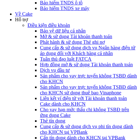
Bảo hiểm TNDS ô tô
Bảo hiểm TNDS xe máy
Về Cake
Hỗ trợ
Điều kiện điều khoản
Bảo vệ dữ liệu cá nhân
Mở & sử dụng Tài khoản thanh toán
Phát hành & sử dụng Thẻ ghi nợ
Cung cấp & sử dụng dịch vụ Ngân hàng điện tử
áp dụng đối với Khách hàng cá nhân
Tuân thủ đạo luật FATCA
Hợp đồng mở & sử dụng Tài khoản thanh toán
Dịch vụ đầu tư
Sản phẩm cho vay trực tuyến không TSBĐ dành
cho KHCN
Sản phẩm cho vay trực tuyến không TSBĐ dành
cho KHCN sử dụng thuê bao Vinaphone
Liên kết ví điện tử với Tài khoản thanh toán
Cake dành cho KHCN
Cho vay hạn mức thấu chi không TSBĐ trên
ứng dụng Cake
Thẻ tín dụng
Cung cấp & sử dụng dịch vụ phi tín dụng dành
cho KHCN tại VPBank
Cấp tín dụng dành cho KHCN tại VPBank