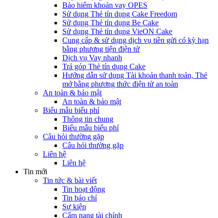
Bảo hiểm khoản vay OPES
Sử dụng Thẻ tín dụng Cake Freedom
Sử dụng Thẻ tín dụng Be Cake
Sử dụng Thẻ tín dụng VieON Cake
Cung cấp & sử dụng dịch vụ tiền gửi có kỳ hạn
bằng phương tiện điện tử
Dịch vụ Vay nhanh
Trả góp Thẻ tín dụng Cake
Hướng dẫn sử dụng Tài khoản thanh toán, Thẻ
mở bằng phương thức điện tử an toàn
An toàn & bảo mật
An toàn & bảo mật
Biểu mẫu biểu phí
Thông tin chung
Biểu mẫu biểu phí
Câu hỏi thường gặp
Câu hỏi thường gặp
Liên hệ
Liên hệ
Tin mới
Tin tức & bài viết
Tin hoạt động
Tin báo chí
Sự kiện
Cẩm nang tài chính