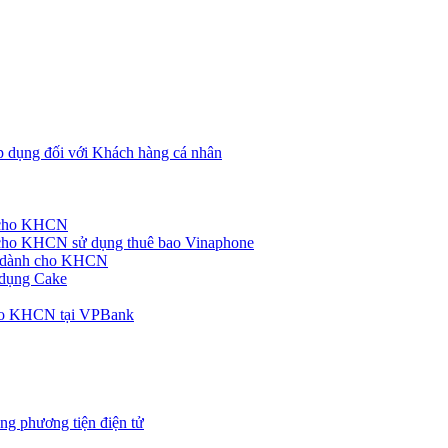
p dụng đối với Khách hàng cá nhân
h cho KHCN
cho KHCN sử dụng thuê bao Vinaphone
ke dành cho KHCN
 dụng Cake
cho KHCN tại VPBank
ng phương tiện điện tử