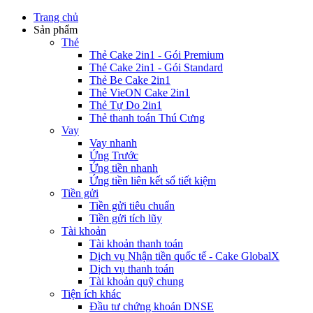
Trang chủ
Sản phẩm
Thẻ
Thẻ Cake 2in1 - Gói Premium
Thẻ Cake 2in1 - Gói Standard
Thẻ Be Cake 2in1
Thẻ VieON Cake 2in1
Thẻ Tự Do 2in1
Thẻ thanh toán Thú Cưng
Vay
Vay nhanh
Ứng Trước
Ứng tiền nhanh
Ứng tiền liên kết sổ tiết kiệm
Tiền gửi
Tiền gửi tiêu chuẩn
Tiền gửi tích lũy
Tài khoản
Tài khoản thanh toán
Dịch vụ Nhận tiền quốc tế - Cake GlobalX
Dịch vụ thanh toán
Tài khoản quỹ chung
Tiện ích khác
Đầu tư chứng khoán DNSE