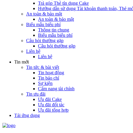
Trả góp Thẻ tín dụng Cake
Hướng dẫn sử dụng Tài khoản thanh toán, Thẻ mở
An toàn & bảo mật
An toàn & bảo mật
Biểu mẫu biểu phí
Thông tin chung
Biểu mẫu biểu phí
Câu hỏi thường gặp
Câu hỏi thường gặp
Liên hệ
Liên hệ
Tin mới
Tin tức & bài viết
Tin hoạt động
Tin báo chí
Sự kiện
Cẩm nang tài chính
Tin ưu đãi
Ưu đãi Cake
Ưu đãi đối tác
Ưu đãi tổng hợp
Tải ứng dụng