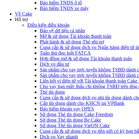
Bảo hiểm TNDS ô tô
Bảo hiểm TNDS xe máy
Về Cake
Hỗ trợ
Điều kiện điều khoản
Bảo vệ dữ liệu cá nhân
Mở & sử dụng Tài khoản thanh toán
Phát hành & sử dụng Thẻ ghi nợ
Cung cấp & sử dụng dịch vụ Ngân hàng điện tử á
Tuân thủ đạo luật FATCA
Hợp đồng mở & sử dụng Tài khoản thanh toán
Dịch vụ đầu tư
Sản phẩm cho vay trực tuyến không TSBĐ dàn
Sản phẩm cho vay trực tuyến không TSBĐ dành 
Liên kết ví điện tử với Tài khoản thanh toán Ca
Cho vay hạn mức thấu chi không TSBĐ trên ứng
Thẻ tín dụng
Cung cấp & sử dụng dịch vụ phi tín dụng dành 
Cấp tín dụng dành cho KHCN tại VPBank
Bảo hiểm khoản vay OPES
Sử dụng Thẻ tín dụng Cake Freedom
Sử dụng Thẻ tín dụng Be Cake
Sử dụng Thẻ tín dụng VieON Cake
Cung cấp & sử dụng dịch vụ tiền gửi có kỳ hạn bằ
Dịch vụ Vay nhanh