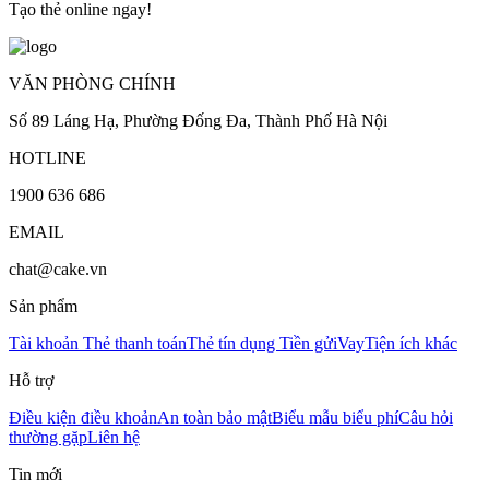
Tạo thẻ online ngay!
VĂN PHÒNG CHÍNH
Số 89 Láng Hạ, Phường Đống Đa, Thành Phố Hà Nội
HOTLINE
1900 636 686
EMAIL
chat@cake.vn
Sản phẩm
Tài khoản
Thẻ thanh toán
Thẻ tín dụng
Tiền gửi
Vay
Tiện ích khác
Hỗ trợ
Điều kiện điều khoản
An toàn bảo mật
Biểu mẫu biểu phí
Câu hỏi
thường gặp
Liên hệ
Tin mới