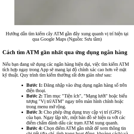
Hướng dẫn tìm kiếm cây ATM gần đây xung quanh vị trí hiện tại
qua Google Maps (Nguồn: Sưu tầm)
Cách tìm ATM gần nhất qua ứng dụng ngân hàng
Nếu bạn đang sử dụng các ngân hàng hiện đại, việc tìm kiếm ATM
tích hợp ngay trong App sẽ mang lại độ chính xác cao hơn về mặt
kỹ thuật. Quy trình tìm kiếm thường rất đơn giản như sau:
Bước 1:
Đăng nhập vào ứng dụng ngân hàng số trên
điện thoại.
Bước 2:
Tìm mục "Tiện ích", "Mạng lưới" hoặc biểu
tượng "Vị trí/ATM" ngay trên màn hình chính hoặc
trong menu mở rộng.
Bước 3:
Cho phép ứng dụng truy cập vị trí (GPS)
của bạn. Ngay lập tức, một bản đồ sẽ hiện ra với các
điểm chấm đánh dấu các trạm ATM xung quanh.
Bước 4:
Chọn điểm ATM gần nhất để xem thông tin
chi tiết (địa chỉ, tình trạng hoạt động, khoảng cách) và