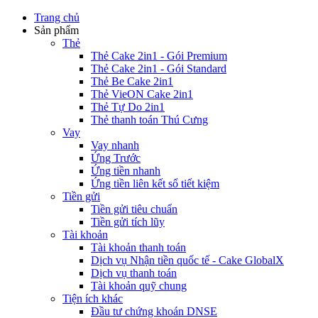
Trang chủ
Sản phẩm
Thẻ
Thẻ Cake 2in1 - Gói Premium
Thẻ Cake 2in1 - Gói Standard
Thẻ Be Cake 2in1
Thẻ VieON Cake 2in1
Thẻ Tự Do 2in1
Thẻ thanh toán Thú Cưng
Vay
Vay nhanh
Ứng Trước
Ứng tiền nhanh
Ứng tiền liên kết sổ tiết kiệm
Tiền gửi
Tiền gửi tiêu chuẩn
Tiền gửi tích lũy
Tài khoản
Tài khoản thanh toán
Dịch vụ Nhận tiền quốc tế - Cake GlobalX
Dịch vụ thanh toán
Tài khoản quỹ chung
Tiện ích khác
Đầu tư chứng khoán DNSE