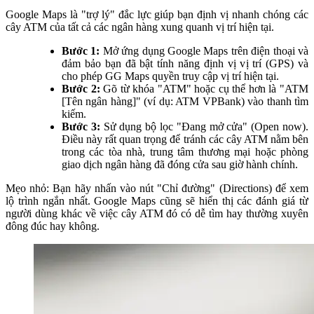
Google Maps là "trợ lý" đắc lực giúp bạn định vị nhanh chóng các
cây ATM của tất cả các ngân hàng xung quanh vị trí hiện tại.
Bước 1:
Mở ứng dụng Google Maps trên điện thoại và
đảm bảo bạn đã bật tính năng định vị vị trí (GPS) và
cho phép GG Maps quyền truy cập vị trí hiện tại.
Bước 2:
Gõ từ khóa "ATM" hoặc cụ thể hơn là "ATM
[Tên ngân hàng]" (ví dụ: ATM VPBank) vào thanh tìm
kiếm.
Bước 3:
Sử dụng bộ lọc "Đang mở cửa" (Open now).
Điều này rất quan trọng để tránh các cây ATM nằm bên
trong các tòa nhà, trung tâm thương mại hoặc phòng
giao dịch ngân hàng đã đóng cửa sau giờ hành chính.
Mẹo nhỏ: Bạn hãy nhấn vào nút "Chỉ đường" (Directions) để xem
lộ trình ngắn nhất. Google Maps cũng sẽ hiển thị các đánh giá từ
người dùng khác về việc cây ATM đó có dễ tìm hay thường xuyên
đông đúc hay không.