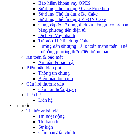
Bảo hiểm khoản vay OPES
Sử dụng Thẻ tín dụng Cake Freedom
Sử dụng Thẻ tín dụng Be Cake
Sử dụng Thẻ tín dụng VieON Cake
Cung cấp & sử dụng dịch vụ tiền gửi có kỳ hạn
bằng phương tiện điện tử
Dịch vụ Vay nhanh
Trả góp Thẻ tín dụng Cake
Hướng dẫn sử dụng Tài khoản thanh toán, Thẻ
mở bằng phương thức điện tử an toàn
An toàn & bảo mật
An toàn & bảo mật
Biểu mẫu biểu phí
Thông tin chung
Biểu mẫu biểu phí
Câu hỏi thường gặp
Câu hỏi thường gặp
Liên hệ
Liên hệ
Tin mới
Tin tức & bài viết
Tin hoạt động
Tin báo chí
Sự kiện
Cẩm nang tài chính