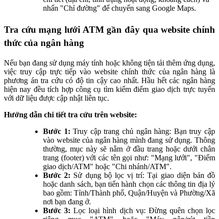
nhấn "Chỉ đường" để chuyển sang Google Maps.
Tra cứu mạng lưới ATM gần đây qua website chính
thức của ngân hàng
Nếu bạn đang sử dụng máy tính hoặc không tiện tải thêm ứng dụng,
việc truy cập trực tiếp vào website chính thức của ngân hàng là
phương án tra cứu có độ tin cậy cao nhất. Hầu hết các ngân hàng
hiện nay đều tích hợp công cụ tìm kiếm điểm giao dịch trực tuyến
với dữ liệu được cập nhật liên tục.
Hướng dẫn chi tiết tra cứu trên website:
Bước 1:
Truy cập trang chủ ngân hàng: Bạn truy cập
vào website của ngân hàng mình đang sử dụng. Thông
thường, mục này sẽ nằm ở đầu trang hoặc dưới chân
trang (footer) với các tên gọi như: "Mạng lưới", "Điểm
giao dịch/ATM" hoặc "Chi nhánh/ATM".
Bước 2:
Sử dụng bộ lọc vị trí: Tại giao diện bản đồ
hoặc danh sách, bạn tiến hành chọn các thông tin địa lý
bao gồm: Tỉnh/Thành phố, Quận/Huyện và Phường/Xã
nơi bạn đang ở.
Bước 3:
Lọc loại hình dịch vụ: Đừng quên chọn lọc