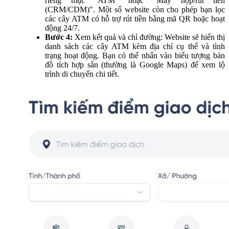
riêng mục "ATM" hoặc "Máy nộp/rút tiền
(CRM/CDM)". Một số website còn cho phép bạn lọc
các cây ATM có hỗ trợ rút tiền bằng mã QR hoặc hoạt
động 24/7.
Bước 4:
Xem kết quả và chỉ đường: Website sẽ hiển thị
danh sách các cây ATM kèm địa chỉ cụ thể và tình
trạng hoạt động. Bạn có thể nhấn vào biểu tượng bản
đồ tích hợp sẵn (thường là Google Maps) để xem lộ
trình di chuyển chi tiết.