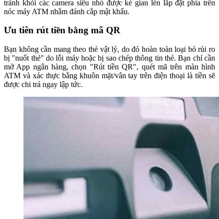
tránh khỏi các camera siêu nhỏ được kẻ gian lén lắp đặt phía trên
nóc máy ATM nhằm đánh cắp mật khẩu.
Ưu tiên rút tiền bằng mã QR
Bạn không cần mang theo thẻ vật lý, do đó hoàn toàn loại bỏ rủi ro
bị "nuốt thẻ" do lỗi máy hoặc bị sao chép thông tin thẻ. Bạn chỉ cần
mở App ngân hàng, chọn "Rút tiền QR", quét mã trên màn hình
ATM và xác thực bằng khuôn mặt/vân tay trên điện thoại là tiền sẽ
được chi trả ngay lập tức.