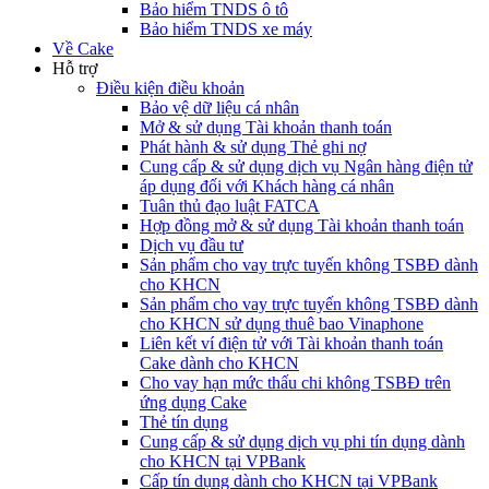
Bảo hiểm TNDS ô tô
Bảo hiểm TNDS xe máy
Về Cake
Hỗ trợ
Điều kiện điều khoản
Bảo vệ dữ liệu cá nhân
Mở & sử dụng Tài khoản thanh toán
Phát hành & sử dụng Thẻ ghi nợ
Cung cấp & sử dụng dịch vụ Ngân hàng điện tử
áp dụng đối với Khách hàng cá nhân
Tuân thủ đạo luật FATCA
Hợp đồng mở & sử dụng Tài khoản thanh toán
Dịch vụ đầu tư
Sản phẩm cho vay trực tuyến không TSBĐ dành
cho KHCN
Sản phẩm cho vay trực tuyến không TSBĐ dành
cho KHCN sử dụng thuê bao Vinaphone
Liên kết ví điện tử với Tài khoản thanh toán
Cake dành cho KHCN
Cho vay hạn mức thấu chi không TSBĐ trên
ứng dụng Cake
Thẻ tín dụng
Cung cấp & sử dụng dịch vụ phi tín dụng dành
cho KHCN tại VPBank
Cấp tín dụng dành cho KHCN tại VPBank