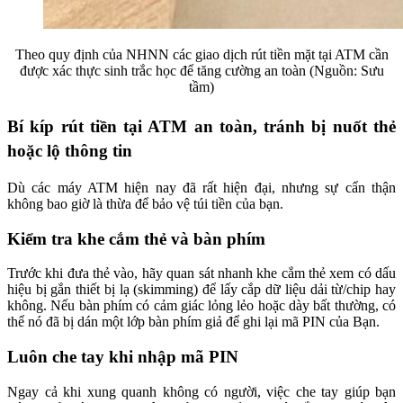
Theo quy định của NHNN các giao dịch rút tiền mặt tại ATM cần
được xác thực sinh trắc học để tăng cường an toàn (Nguồn: Sưu
tầm)
Bí kíp rút tiền tại ATM an toàn, tránh bị nuốt thẻ
hoặc lộ thông tin
Dù các máy ATM hiện nay đã rất hiện đại, nhưng sự cẩn thận
không bao giờ là thừa để bảo vệ túi tiền của bạn.
Kiểm tra khe cắm thẻ và bàn phím
Trước khi đưa thẻ vào, hãy quan sát nhanh khe cắm thẻ xem có dấu
hiệu bị gắn thiết bị lạ (skimming) để lấy cắp dữ liệu dải từ/chip hay
không. Nếu bàn phím có cảm giác lỏng lẻo hoặc dày bất thường, có
thể nó đã bị dán một lớp bàn phím giả để ghi lại mã PIN của Bạn.
Luôn che tay khi nhập mã PIN
Ngay cả khi xung quanh không có người, việc che tay giúp bạn