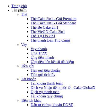
Trang chủ
Sản phẩm
Thẻ
Thẻ Cake 2in1 - Gói Premium
Thẻ Cake 2in1 - Gói Standard
Thẻ Be Cake 2in1
Thẻ VieON Cake 2in1
Thẻ Tự Do 2in1
Thẻ thanh toán Thú Cưng
Vay
Vay nhanh
Ứng Trước
Ứng tiền nhanh
Ứng tiền liên kết sổ tiết kiệm
Tiền gửi
Tiền gửi tiêu chuẩn
Tiền gửi tích lũy
Tài khoản
Tài khoản thanh toán
Dịch vụ Nhận tiền quốc tế - Cake GlobalX
Dịch vụ thanh toán
Tài khoản quỹ chung
Tiện ích khác
Đầu tư chứng khoán DNSE