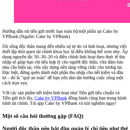
Hướng dẫn rút tiền gửi trước hạn toàn bộ/một phần tại Cake by
VPBank (Nguồn: Cake by VPBank)
Dù sống độc thân mang đến nhiều sự tự do và linh hoạt, nhưng việc
thiết lập thói quen tài chính khoa học là điều không thể xem nhẹ. Áp
dụng nguyên tắc 50–30–20 và điều chỉnh linh hoạt theo thực tế thu
nhập sẽ giúp bạn chi tiêu hợp lý cho người độc thân, vừa đảm bảo
nhu cầu hiện tại, vừa xây dựng nền tảng vững chắc cho tương lai.
Đặc biệt, đừng quên dành một phần thu nhập cho tiết kiệm và đầu
tư – đó là "quỹ an toàn" để bạn yên tâm tận hưởng cuộc sống một
cách trọn vẹn.
Với các sản phẩm tiết kiệm linh hoạt như Tiền gửi tiêu chuẩn và
Tiền gửi tích lũy,
Cake by VPBank
đồng hành cùng bạn trong hành
trình tài chính. Tải app Cake by VPBank và trải nghiệm ngay!
Một số câu hỏi thường gặp (FAQ)
Người độc thân nên bắt đầu quản lý chi tiêu như thế