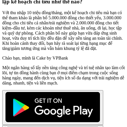
lập kế hoạch chi tiêu như thế nào?
Với thu nhập 10 triệu đồng/tháng, một kế hoạch chi tiêu mà bạn có
thể tham khảo là phân bổ 5.000.000 đồng cho thiết yếu, 3.000.000
đồng cho chi tiêu cá nhân/trải nghiệm và 2.000.000 đồng cho tiết
kiệm–đầu tư, kèm các khoản như thuê nhà, ăn uống, đi lại, học tập
và quỹ dự phòng. Cách phân bổ này giúp bạn vừa đáp ứng sinh
hoạt, vừa duy trì tích lũy đều đặn để xây nền tảng an toàn tài chính.
Khi hoàn cảnh thay đổi, bạn hãy rà soát lại từng hạng mục để
tăng/giảm tương ứng mà vẫn bám khung tỷ lệ đã đặt.
Chào bạn, mình là Cake by VPBank
Một ngân hàng số lấy nền tảng công nghệ và trí tuệ nhân tạo làm cốt
lõi, tự tin đồng hành cùng bạn ở mọi điểm chạm trong cuộc sống
hàng ngày, mang đến dịch vụ, tiện ích số đa dạng với trải nghiệm dễ
dàng, nhanh, tiện và liền mạch.