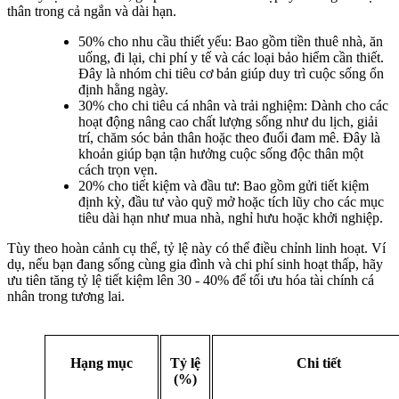
thân trong cả ngắn và dài hạn.
50% cho nhu cầu thiết yếu: Bao gồm tiền thuê nhà, ăn
uống, đi lại, chi phí y tế và các loại bảo hiểm cần thiết.
Đây là nhóm chi tiêu cơ bản giúp duy trì cuộc sống ổn
định hằng ngày.
30% cho chi tiêu cá nhân và trải nghiệm: Dành cho các
hoạt động nâng cao chất lượng sống như du lịch, giải
trí, chăm sóc bản thân hoặc theo đuổi đam mê. Đây là
khoản giúp bạn tận hưởng cuộc sống độc thân một
cách trọn vẹn.
20% cho tiết kiệm và đầu tư: Bao gồm gửi tiết kiệm
định kỳ, đầu tư vào quỹ mở hoặc tích lũy cho các mục
tiêu dài hạn như mua nhà, nghỉ hưu hoặc khởi nghiệp.
Tùy theo hoàn cảnh cụ thể, tỷ lệ này có thể điều chỉnh linh hoạt. Ví
dụ, nếu bạn đang sống cùng gia đình và chi phí sinh hoạt thấp, hãy
ưu tiên tăng tỷ lệ tiết kiệm lên 30 - 40% để tối ưu hóa tài chính cá
nhân trong tương lai.
Hạng mục
Tỷ lệ
Chi tiết
(%)