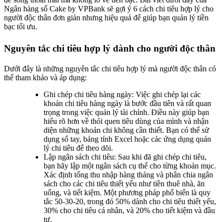
Ngân hàng số Cake by VPBank sẽ gợi ý 6 cách chi tiêu hợp lý cho
người độc thân đơn giản nhưng hiệu quả để giúp bạn quản lý tiền
bạc tối ưu.
Nguyên tắc chi tiêu hợp lý dành cho người độc thân
Dưới đây là những nguyên tắc chi tiêu hợp lý mà người độc thân có
thể tham khảo và áp dụng:
Ghi chép chi tiêu hàng ngày: Việc ghi chép lại các
khoản chi tiêu hàng ngày là bước đầu tiên và rất quan
trọng trong việc quản lý tài chính. Điều này giúp bạn
hiểu rõ hơn về thói quen tiêu dùng của mình và nhận
diện những khoản chi không cần thiết. Bạn có thể sử
dụng sổ tay, bảng tính Excel hoặc các ứng dụng quản
lý chi tiêu để theo dõi.
Lập ngân sách chi tiêu: Sau khi đã ghi chép chi tiêu,
bạn hãy lập một ngân sách cụ thể cho từng khoản mục.
Xác định tổng thu nhập hàng tháng và phân chia ngân
sách cho các chi tiêu thiết yếu như tiền thuê nhà, ăn
uống, và tiết kiệm. Một phương pháp phổ biến là quy
tắc 50-30-20, trong đó 50% dành cho chi tiêu thiết yếu,
30% cho chi tiêu cá nhân, và 20% cho tiết kiệm và đầu
tư.