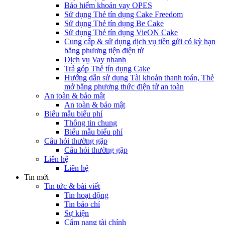
Bảo hiểm khoản vay OPES
Sử dụng Thẻ tín dụng Cake Freedom
Sử dụng Thẻ tín dụng Be Cake
Sử dụng Thẻ tín dụng VieON Cake
Cung cấp & sử dụng dịch vụ tiền gửi có kỳ hạn
bằng phương tiện điện tử
Dịch vụ Vay nhanh
Trả góp Thẻ tín dụng Cake
Hướng dẫn sử dụng Tài khoản thanh toán, Thẻ
mở bằng phương thức điện tử an toàn
An toàn & bảo mật
An toàn & bảo mật
Biểu mẫu biểu phí
Thông tin chung
Biểu mẫu biểu phí
Câu hỏi thường gặp
Câu hỏi thường gặp
Liên hệ
Liên hệ
Tin mới
Tin tức & bài viết
Tin hoạt động
Tin báo chí
Sự kiện
Cẩm nang tài chính