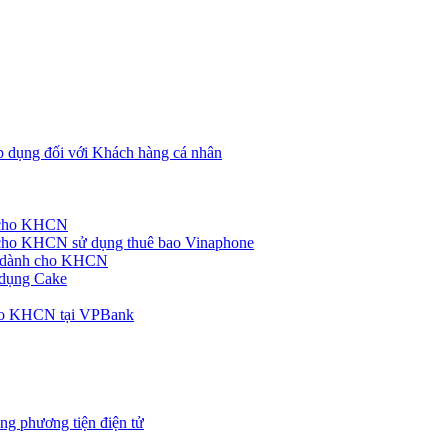
p dụng đối với Khách hàng cá nhân
h cho KHCN
cho KHCN sử dụng thuê bao Vinaphone
ke dành cho KHCN
 dụng Cake
cho KHCN tại VPBank
ng phương tiện điện tử