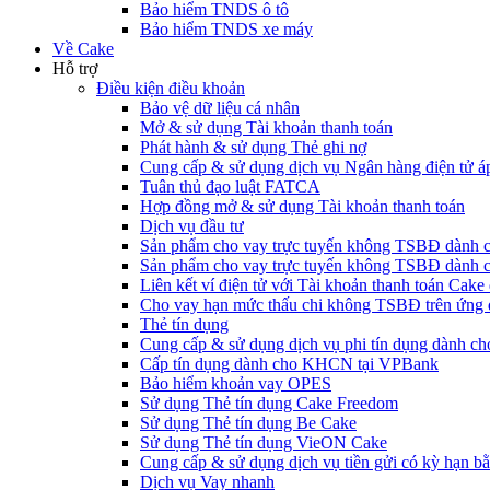
Bảo hiểm TNDS ô tô
Bảo hiểm TNDS xe máy
Về Cake
Hỗ trợ
Điều kiện điều khoản
Bảo vệ dữ liệu cá nhân
Mở & sử dụng Tài khoản thanh toán
Phát hành & sử dụng Thẻ ghi nợ
Cung cấp & sử dụng dịch vụ Ngân hàng điện tử á
Tuân thủ đạo luật FATCA
Hợp đồng mở & sử dụng Tài khoản thanh toán
Dịch vụ đầu tư
Sản phẩm cho vay trực tuyến không TSBĐ dàn
Sản phẩm cho vay trực tuyến không TSBĐ dành 
Liên kết ví điện tử với Tài khoản thanh toán Ca
Cho vay hạn mức thấu chi không TSBĐ trên ứng
Thẻ tín dụng
Cung cấp & sử dụng dịch vụ phi tín dụng dành 
Cấp tín dụng dành cho KHCN tại VPBank
Bảo hiểm khoản vay OPES
Sử dụng Thẻ tín dụng Cake Freedom
Sử dụng Thẻ tín dụng Be Cake
Sử dụng Thẻ tín dụng VieON Cake
Cung cấp & sử dụng dịch vụ tiền gửi có kỳ hạn bằ
Dịch vụ Vay nhanh