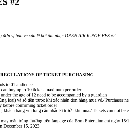
S #2
ng đơn vị bán vé của lễ hội âm nhạc OPEN AIR K-POP FES #2
D REGULATIONS OF TICKET PURCHASING
nds to 01 audience
 can buy up to 10 tickets maximum per order
 under the age of 12 need to be accompanied by a guardian
từng loại) và số tiền trước khi xác nhận đơn hàng mua vé./ Purchaser need
y before confirming ticket order
c, khách hàng vui lòng cân nhắc kĩ trước khi mua./ Tickets can not be e
 may mắn trúng thưởng trên fanpage của Bom Entertainment ngày 15/12/
on December 15, 2023.