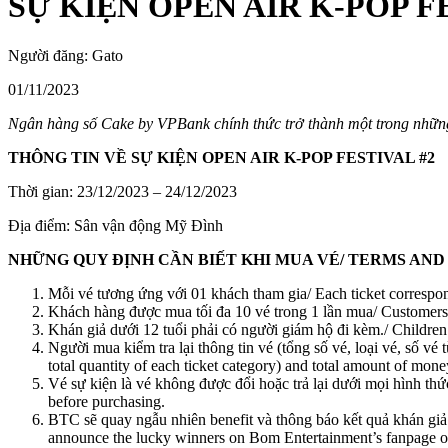
SỰ KIỆN OPEN AIR K-POP FE
Người đăng:
Gato
01/11/2023
Ngân hàng số Cake by VPBank chính thức trở thành một trong nhữ
THÔNG TIN VỀ SỰ KIỆN OPEN AIR
K-POP FESTIVAL
#2
Thời gian: 23/12/2023 – 24/12/2023
Địa điểm: Sân vận động Mỹ Đình
NHỮNG QUY ĐỊNH CẦN BIẾT KHI MUA VÉ/ TERMS AN
Mỗi vé tương ứng với 01 khách tham gia/ Each ticket correspo
Khách hàng được mua tối đa 10 vé trong 1 lần mua/ Customers
Khán giả dưới 12 tuổi phải có người giám hộ đi kèm./ Children
Người mua kiểm tra lại thông tin vé (tổng số vé, loại vé, số vé 
total quantity of each ticket category) and total amount of mone
Vé sự kiện là vé không được đổi hoặc trả lại dưới mọi hình thứ
before purchasing.
BTC sẽ quay ngẫu nhiên benefit và thông báo kết quả khán giả
announce the lucky winners on Bom Entertainment’s fanpage 