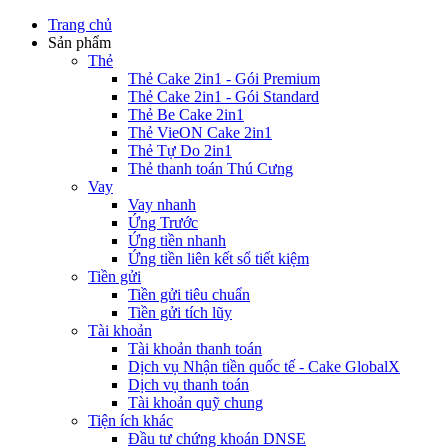
Trang chủ
Sản phẩm
Thẻ
Thẻ Cake 2in1 - Gói Premium
Thẻ Cake 2in1 - Gói Standard
Thẻ Be Cake 2in1
Thẻ VieON Cake 2in1
Thẻ Tự Do 2in1
Thẻ thanh toán Thú Cưng
Vay
Vay nhanh
Ứng Trước
Ứng tiền nhanh
Ứng tiền liên kết sổ tiết kiệm
Tiền gửi
Tiền gửi tiêu chuẩn
Tiền gửi tích lũy
Tài khoản
Tài khoản thanh toán
Dịch vụ Nhận tiền quốc tế - Cake GlobalX
Dịch vụ thanh toán
Tài khoản quỹ chung
Tiện ích khác
Đầu tư chứng khoán DNSE