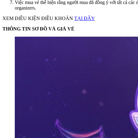
Việc mua vé thể hiện rằng người mua đã đồng ý với tất cả các đi
organizers.
XEM ĐIỀU KIỆN ĐIỀU KHOẢN
TẠI ĐÂY
THÔNG TIN SƠ ĐỒ VÀ GIÁ VÉ