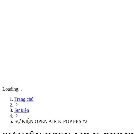
Loading...
Trang chủ
Sự kiện
SỰ KIỆN OPEN AIR K-POP FES #2