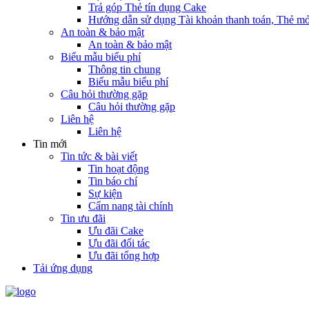
Trả góp Thẻ tín dụng Cake
Hướng dẫn sử dụng Tài khoản thanh toán, Thẻ mở
An toàn & bảo mật
An toàn & bảo mật
Biểu mẫu biểu phí
Thông tin chung
Biểu mẫu biểu phí
Câu hỏi thường gặp
Câu hỏi thường gặp
Liên hệ
Liên hệ
Tin mới
Tin tức & bài viết
Tin hoạt động
Tin báo chí
Sự kiện
Cẩm nang tài chính
Tin ưu đãi
Ưu đãi Cake
Ưu đãi đối tác
Ưu đãi tổng hợp
Tải ứng dụng