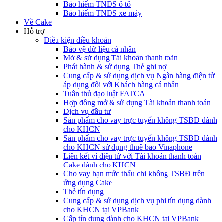
Bảo hiểm TNDS ô tô
Bảo hiểm TNDS xe máy
Về Cake
Hỗ trợ
Điều kiện điều khoản
Bảo vệ dữ liệu cá nhân
Mở & sử dụng Tài khoản thanh toán
Phát hành & sử dụng Thẻ ghi nợ
Cung cấp & sử dụng dịch vụ Ngân hàng điện tử
áp dụng đối với Khách hàng cá nhân
Tuân thủ đạo luật FATCA
Hợp đồng mở & sử dụng Tài khoản thanh toán
Dịch vụ đầu tư
Sản phẩm cho vay trực tuyến không TSBĐ dành
cho KHCN
Sản phẩm cho vay trực tuyến không TSBĐ dành
cho KHCN sử dụng thuê bao Vinaphone
Liên kết ví điện tử với Tài khoản thanh toán
Cake dành cho KHCN
Cho vay hạn mức thấu chi không TSBĐ trên
ứng dụng Cake
Thẻ tín dụng
Cung cấp & sử dụng dịch vụ phi tín dụng dành
cho KHCN tại VPBank
Cấp tín dụng dành cho KHCN tại VPBank