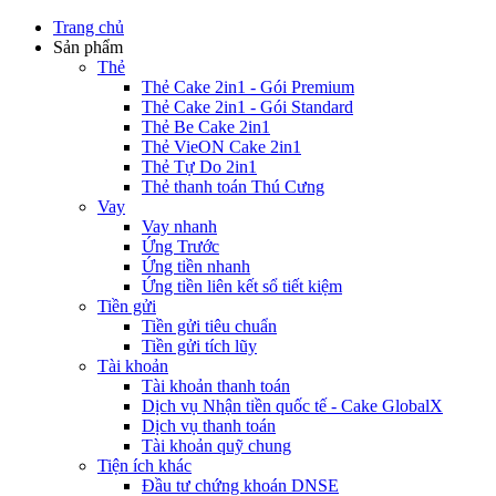
Trang chủ
Sản phẩm
Thẻ
Thẻ Cake 2in1 - Gói Premium
Thẻ Cake 2in1 - Gói Standard
Thẻ Be Cake 2in1
Thẻ VieON Cake 2in1
Thẻ Tự Do 2in1
Thẻ thanh toán Thú Cưng
Vay
Vay nhanh
Ứng Trước
Ứng tiền nhanh
Ứng tiền liên kết sổ tiết kiệm
Tiền gửi
Tiền gửi tiêu chuẩn
Tiền gửi tích lũy
Tài khoản
Tài khoản thanh toán
Dịch vụ Nhận tiền quốc tế - Cake GlobalX
Dịch vụ thanh toán
Tài khoản quỹ chung
Tiện ích khác
Đầu tư chứng khoán DNSE