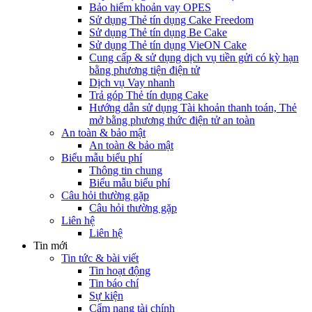
Bảo hiểm khoản vay OPES
Sử dụng Thẻ tín dụng Cake Freedom
Sử dụng Thẻ tín dụng Be Cake
Sử dụng Thẻ tín dụng VieON Cake
Cung cấp & sử dụng dịch vụ tiền gửi có kỳ hạn
bằng phương tiện điện tử
Dịch vụ Vay nhanh
Trả góp Thẻ tín dụng Cake
Hướng dẫn sử dụng Tài khoản thanh toán, Thẻ
mở bằng phương thức điện tử an toàn
An toàn & bảo mật
An toàn & bảo mật
Biểu mẫu biểu phí
Thông tin chung
Biểu mẫu biểu phí
Câu hỏi thường gặp
Câu hỏi thường gặp
Liên hệ
Liên hệ
Tin mới
Tin tức & bài viết
Tin hoạt động
Tin báo chí
Sự kiện
Cẩm nang tài chính