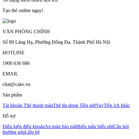
Tạo thẻ online ngay!
VĂN PHÒNG CHÍNH
Số 89 Láng Hạ, Phường Đống Đa, Thành Phố Hà Nội
HOTLINE
1900 636 686
EMAIL
chat@cake.vn
Sản phẩm
Tài khoản
Thẻ thanh toán
Thẻ tín dụng
Tiền gửi
Vay
Tiện ích khác
Hỗ trợ
Điều kiện điều khoản
An toàn bảo mật
Biểu mẫu biểu phí
Câu hỏi
thường gặp
Liên hệ