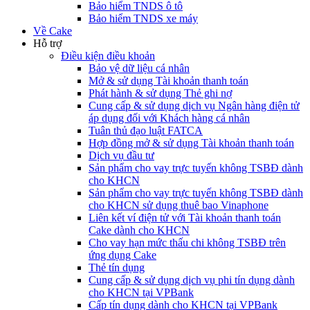
Bảo hiểm TNDS ô tô
Bảo hiểm TNDS xe máy
Về Cake
Hỗ trợ
Điều kiện điều khoản
Bảo vệ dữ liệu cá nhân
Mở & sử dụng Tài khoản thanh toán
Phát hành & sử dụng Thẻ ghi nợ
Cung cấp & sử dụng dịch vụ Ngân hàng điện tử
áp dụng đối với Khách hàng cá nhân
Tuân thủ đạo luật FATCA
Hợp đồng mở & sử dụng Tài khoản thanh toán
Dịch vụ đầu tư
Sản phẩm cho vay trực tuyến không TSBĐ dành
cho KHCN
Sản phẩm cho vay trực tuyến không TSBĐ dành
cho KHCN sử dụng thuê bao Vinaphone
Liên kết ví điện tử với Tài khoản thanh toán
Cake dành cho KHCN
Cho vay hạn mức thấu chi không TSBĐ trên
ứng dụng Cake
Thẻ tín dụng
Cung cấp & sử dụng dịch vụ phi tín dụng dành
cho KHCN tại VPBank
Cấp tín dụng dành cho KHCN tại VPBank