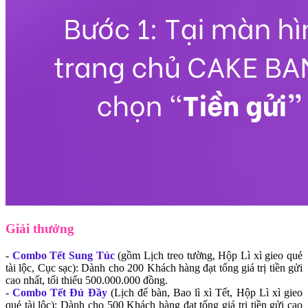
Giải thưởng
-
Combo Tết Sung Túc
(gồm Lịch treo tường, Hộp Lì xì gieo quẻ
tài lộc, Cục sạc): Dành cho 200 Khách hàng đạt tổng giá trị tiền gửi
cao nhất, tối thiểu 500.000.000 đồng.
-
Combo Tết Đủ Đầy
(Lịch để bàn, Bao lì xì Tết, Hộp Lì xì gieo
quẻ tài lộc): Dành cho 500 Khách hàng đạt tổng giá trị tiền gửi cao