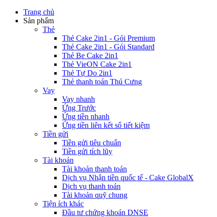
Trang chủ
Sản phẩm
Thẻ
Thẻ Cake 2in1 - Gói Premium
Thẻ Cake 2in1 - Gói Standard
Thẻ Be Cake 2in1
Thẻ VieON Cake 2in1
Thẻ Tự Do 2in1
Thẻ thanh toán Thú Cưng
Vay
Vay nhanh
Ứng Trước
Ứng tiền nhanh
Ứng tiền liên kết sổ tiết kiệm
Tiền gửi
Tiền gửi tiêu chuẩn
Tiền gửi tích lũy
Tài khoản
Tài khoản thanh toán
Dịch vụ Nhận tiền quốc tế - Cake GlobalX
Dịch vụ thanh toán
Tài khoản quỹ chung
Tiện ích khác
Đầu tư chứng khoán DNSE