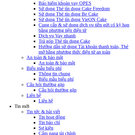
Bảo hiểm khoản vay OPES
Sử dụng Thẻ tín dụng Cake Freedom
Sử dụng Thẻ tín dụng Be Cake
Sử dụng Thẻ tín dụng VieON Cake
Cung cấp & sử dụng dịch vụ tiền gửi có kỳ hạn
bằng phương tiện điện tử
Dịch vụ Vay nhanh
Trả góp Thẻ tín dụng Cake
Hướng dẫn sử dụng Tài khoản thanh toán, Thẻ
mở bằng phương thức điện tử an toàn
An toàn & bảo mật
An toàn & bảo mật
Biểu mẫu biểu phí
Thông tin chung
Biểu mẫu biểu phí
Câu hỏi thường gặp
Câu hỏi thường gặp
Liên hệ
Liên hệ
Tin mới
Tin tức & bài viết
Tin hoạt động
Tin báo chí
Sự kiện
Cẩm nang tài chính