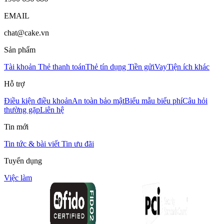
EMAIL
chat@cake.vn
Sản phẩm
Tài khoản
Thẻ thanh toán
Thẻ tín dụng
Tiền gửi
Vay
Tiện ích khác
Hỗ trợ
Điều kiện điều khoản
An toàn bảo mật
Biểu mẫu biểu phí
Câu hỏi
thường gặp
Liên hệ
Tin mới
Tin tức & bài viết
Tin ưu đãi
Tuyển dụng
Việc làm