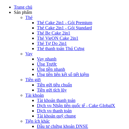
Trang chủ
Sản phẩm
Thẻ
Thẻ Cake 2in1 - Gói Premium
Thẻ Cake 2in1 - Gói Standard
Thẻ Be Cake 2in1
Thẻ VieON Cake 2in1
Thẻ Tự Do 2in1
Thẻ thanh toán Thú Cưng
Vay
Vay nhanh
Ứng Trước
Ứng tiền nhanh
Ứng tiền liên kết sổ tiết kiệm
Tiền gửi
Tiền gửi tiêu chuẩn
Tiền gửi tích lũy
Tài khoản
Tài khoản thanh toán
Dịch vụ Nhận tiền quốc tế - Cake GlobalX
Dịch vụ thanh toán
Tài khoản quỹ chung
Tiện ích khác
Đầu tư chứng khoán DNSE