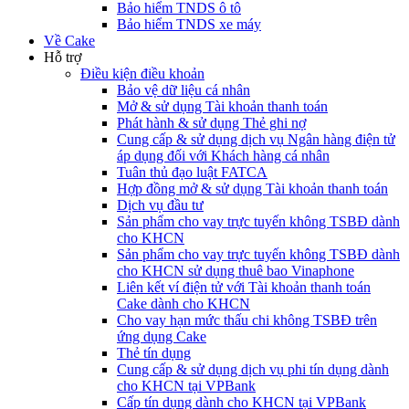
Bảo hiểm TNDS ô tô
Bảo hiểm TNDS xe máy
Về Cake
Hỗ trợ
Điều kiện điều khoản
Bảo vệ dữ liệu cá nhân
Mở & sử dụng Tài khoản thanh toán
Phát hành & sử dụng Thẻ ghi nợ
Cung cấp & sử dụng dịch vụ Ngân hàng điện tử
áp dụng đối với Khách hàng cá nhân
Tuân thủ đạo luật FATCA
Hợp đồng mở & sử dụng Tài khoản thanh toán
Dịch vụ đầu tư
Sản phẩm cho vay trực tuyến không TSBĐ dành
cho KHCN
Sản phẩm cho vay trực tuyến không TSBĐ dành
cho KHCN sử dụng thuê bao Vinaphone
Liên kết ví điện tử với Tài khoản thanh toán
Cake dành cho KHCN
Cho vay hạn mức thấu chi không TSBĐ trên
ứng dụng Cake
Thẻ tín dụng
Cung cấp & sử dụng dịch vụ phi tín dụng dành
cho KHCN tại VPBank
Cấp tín dụng dành cho KHCN tại VPBank