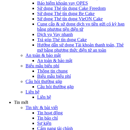
Bảo hiểm khoản vay OPES
Sử dụng Thẻ tín dụng Cake Freedom
Sử dụng Thẻ tín dụng Be Cake
Sử dụng Thẻ tín dụng VieON Cake
Cung cấp & sử dụng dịch vụ tiền gửi có kỳ hạn
bằng phương tiện điện tử
Dịch vụ Vay nhanh
Trả góp Thẻ tín dụng Cake
Hướng dẫn sử dụng Tài khoản thanh toán, Thẻ
mở bằng phương thức điện tử an toàn
An toàn & bảo mật
An toàn & bảo mật
Biểu mẫu biểu phí
Thông tin chung
Biểu mẫu biểu phí
Câu hỏi thường gặp
Câu hỏi thường gặp
Liên hệ
Liên hệ
Tin mới
Tin tức & bài viết
Tin hoạt động
Tin báo chí
Sự kiện
Cẩm nang tài chính