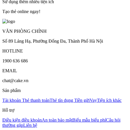
Sử dụng thêm nhiều tiện ích
Tạo thẻ online ngay!
VĂN PHÒNG CHÍNH
Số 89 Láng Hạ, Phường Đống Đa, Thành Phố Hà Nội
HOTLINE
1900 636 686
EMAIL
chat@cake.vn
Sản phẩm
Tài khoản
Thẻ thanh toán
Thẻ tín dụng
Tiền gửi
Vay
Tiện ích khác
Hỗ trợ
Điều kiện điều khoản
An toàn bảo mật
Biểu mẫu biểu phí
Câu hỏi
thường gặp
Liên hệ