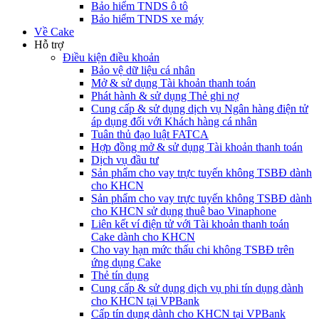
Bảo hiểm TNDS ô tô
Bảo hiểm TNDS xe máy
Về Cake
Hỗ trợ
Điều kiện điều khoản
Bảo vệ dữ liệu cá nhân
Mở & sử dụng Tài khoản thanh toán
Phát hành & sử dụng Thẻ ghi nợ
Cung cấp & sử dụng dịch vụ Ngân hàng điện tử
áp dụng đối với Khách hàng cá nhân
Tuân thủ đạo luật FATCA
Hợp đồng mở & sử dụng Tài khoản thanh toán
Dịch vụ đầu tư
Sản phẩm cho vay trực tuyến không TSBĐ dành
cho KHCN
Sản phẩm cho vay trực tuyến không TSBĐ dành
cho KHCN sử dụng thuê bao Vinaphone
Liên kết ví điện tử với Tài khoản thanh toán
Cake dành cho KHCN
Cho vay hạn mức thấu chi không TSBĐ trên
ứng dụng Cake
Thẻ tín dụng
Cung cấp & sử dụng dịch vụ phi tín dụng dành
cho KHCN tại VPBank
Cấp tín dụng dành cho KHCN tại VPBank