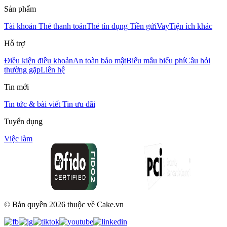
Sản phẩm
Tài khoản
Thẻ thanh toán
Thẻ tín dụng
Tiền gửi
Vay
Tiện ích khác
Hỗ trợ
Điều kiện điều khoản
An toàn bảo mật
Biểu mẫu biểu phí
Câu hỏi
thường gặp
Liên hệ
Tin mới
Tin tức & bài viết
Tin ưu đãi
Tuyển dụng
Việc làm
© Bản quyền
2026
thuộc về Cake.vn