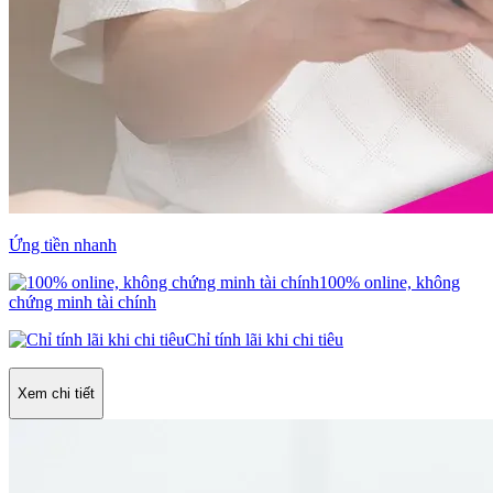
Ứng tiền nhanh
100% online, không
chứng minh tài chính
Chỉ tính lãi khi chi tiêu
Xem chi tiết