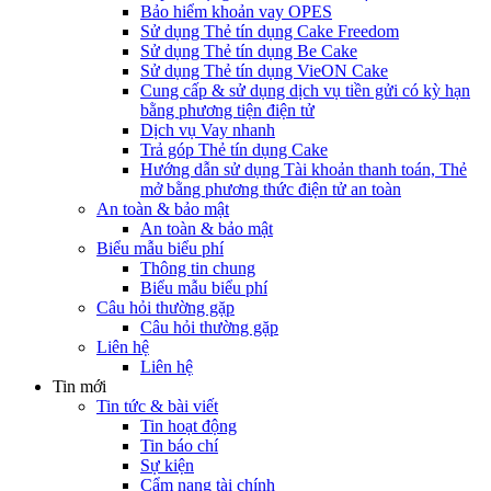
Bảo hiểm khoản vay OPES
Sử dụng Thẻ tín dụng Cake Freedom
Sử dụng Thẻ tín dụng Be Cake
Sử dụng Thẻ tín dụng VieON Cake
Cung cấp & sử dụng dịch vụ tiền gửi có kỳ hạn
bằng phương tiện điện tử
Dịch vụ Vay nhanh
Trả góp Thẻ tín dụng Cake
Hướng dẫn sử dụng Tài khoản thanh toán, Thẻ
mở bằng phương thức điện tử an toàn
An toàn & bảo mật
An toàn & bảo mật
Biểu mẫu biểu phí
Thông tin chung
Biểu mẫu biểu phí
Câu hỏi thường gặp
Câu hỏi thường gặp
Liên hệ
Liên hệ
Tin mới
Tin tức & bài viết
Tin hoạt động
Tin báo chí
Sự kiện
Cẩm nang tài chính