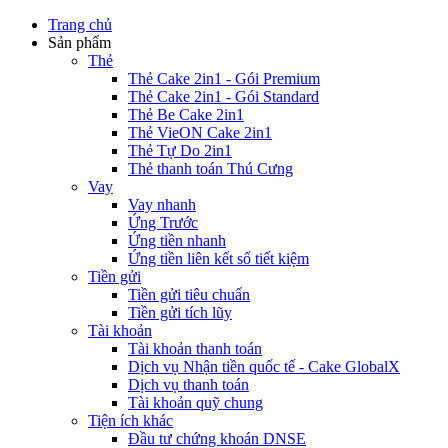
Trang chủ
Sản phẩm
Thẻ
Thẻ Cake 2in1 - Gói Premium
Thẻ Cake 2in1 - Gói Standard
Thẻ Be Cake 2in1
Thẻ VieON Cake 2in1
Thẻ Tự Do 2in1
Thẻ thanh toán Thú Cưng
Vay
Vay nhanh
Ứng Trước
Ứng tiền nhanh
Ứng tiền liên kết sổ tiết kiệm
Tiền gửi
Tiền gửi tiêu chuẩn
Tiền gửi tích lũy
Tài khoản
Tài khoản thanh toán
Dịch vụ Nhận tiền quốc tế - Cake GlobalX
Dịch vụ thanh toán
Tài khoản quỹ chung
Tiện ích khác
Đầu tư chứng khoán DNSE