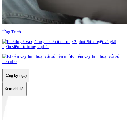
Ứng Trước
Phê duyệt và giải
ngân siêu tốc trong 2 phút
Khoản vay linh hoạt với số
tiền nhỏ
Đăng ký ngay
Xem chi tiết