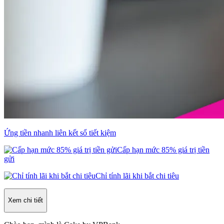
Ứng tiền nhanh liên kết sổ tiết kiệm
Cấp hạn mức 85% giá trị tiền
gửi
Chỉ tính lãi khi bắt chi tiêu
Xem chi tiết