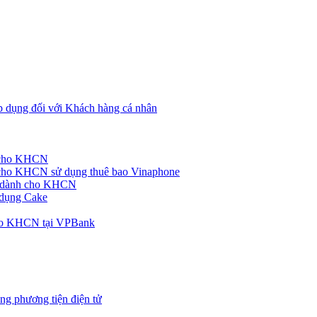
p dụng đối với Khách hàng cá nhân
h cho KHCN
cho KHCN sử dụng thuê bao Vinaphone
ke dành cho KHCN
 dụng Cake
cho KHCN tại VPBank
ng phương tiện điện tử