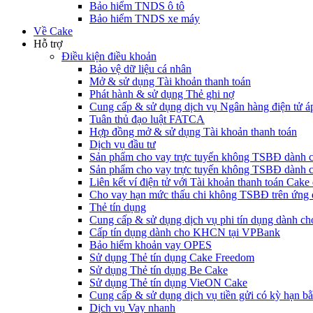
Bảo hiểm TNDS ô tô
Bảo hiểm TNDS xe máy
Về Cake
Hỗ trợ
Điều kiện điều khoản
Bảo vệ dữ liệu cá nhân
Mở & sử dụng Tài khoản thanh toán
Phát hành & sử dụng Thẻ ghi nợ
Cung cấp & sử dụng dịch vụ Ngân hàng điện tử á
Tuân thủ đạo luật FATCA
Hợp đồng mở & sử dụng Tài khoản thanh toán
Dịch vụ đầu tư
Sản phẩm cho vay trực tuyến không TSBĐ dàn
Sản phẩm cho vay trực tuyến không TSBĐ dành 
Liên kết ví điện tử với Tài khoản thanh toán Ca
Cho vay hạn mức thấu chi không TSBĐ trên ứng
Thẻ tín dụng
Cung cấp & sử dụng dịch vụ phi tín dụng dành 
Cấp tín dụng dành cho KHCN tại VPBank
Bảo hiểm khoản vay OPES
Sử dụng Thẻ tín dụng Cake Freedom
Sử dụng Thẻ tín dụng Be Cake
Sử dụng Thẻ tín dụng VieON Cake
Cung cấp & sử dụng dịch vụ tiền gửi có kỳ hạn bằ
Dịch vụ Vay nhanh