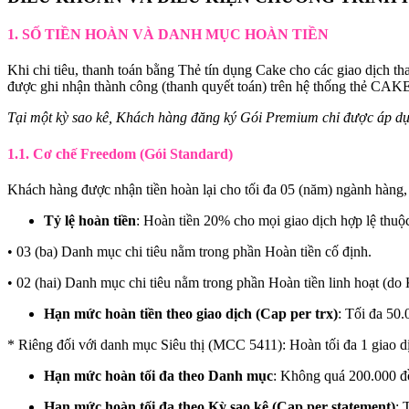
1. SỐ TIỀN HOÀN VÀ DANH MỤC HOÀN TIỀN
Khi chi tiêu, thanh toán bằng Thẻ tín dụng Cake cho các giao dịch t
được ghi nhận thành công (thanh quyết toán) trên hệ thống thẻ CA
Tại một kỳ sao kê, Khách hàng đăng ký Gói Premium chỉ được áp d
1.1. Cơ chế Freedom (Gói Standard)
Khách hàng được nhận tiền hoàn lại cho tối đa 05 (năm) ngành hàng, 
Tỷ lệ hoàn tiền
: Hoàn tiền 20% cho mọi giao dịch hợp lệ thu
• 03 (ba) Danh mục chi tiêu nằm trong phần Hoàn tiền cố định.
• 02 (hai) Danh mục chi tiêu nằm trong phần Hoàn tiền linh hoạt (d
Hạn mức hoàn tiền theo giao dịch (Cap per trx)
: Tối đa 50.
* Riêng đối với danh mục Siêu thị (MCC 5411): Hoàn tối đa 1 giao dị
Hạn mức hoàn tối đa theo Danh mục
: Không quá 200.000 đồ
Hạn mức hoàn tối đa theo Kỳ sao kê (Cap per statement)
: 