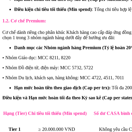
Điều kiện chi tiêu tối thiểu (Min spend)
: Tổng chi tiêu hợp l
1.2. Cơ chế Premium:
Cơ chế dành riêng cho phân khúc Khách hàng cao cấp đáp ứng đồng th
chọn 1 trong 3 nhóm ngành hàng dưới đây để hưởng ưu đãi:
Danh mục các Nhóm ngành hàng Premium (Tỷ lệ hoàn 20
• Nhóm Giáo dục: MCC 8211, 8220
• Nhóm Đồ điện tử, điện máy: MCC 5732, 5722
• Nhóm Du lịch, khách sạn, hàng không: MCC 4722, 4511, 7011
Hạn mức hoàn tiền theo giao dịch (Cap per trx):
Tối đa 200
Điều kiện và Hạn mức hoàn tối đa theo Kỳ sao kê (Cap per state
Hạng (Tier)
Chi tiêu tối thiểu (Min spend)
Số dư CASA bình 
Tier 1
≥ 20.000.000 VND
Không yêu cầu