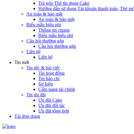
Trả góp Thẻ tín dụng Cake
Hướng dẫn sử dụng Tài khoản thanh toán, Thẻ mở
An toàn & bảo mật
An toàn & bảo mật
Biểu mẫu biểu phí
Thông tin chung
Biểu mẫu biểu phí
Câu hỏi thường gặp
Câu hỏi thường gặp
Liên hệ
Liên hệ
Tin mới
Tin tức & bài viết
Tin hoạt động
Tin báo chí
Sự kiện
Cẩm nang tài chính
Tin ưu đãi
Ưu đãi Cake
Ưu đãi đối tác
Ưu đãi tổng hợp
Tải ứng dụng