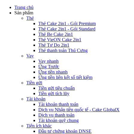
Trang chủ
Sản phẩm
Thẻ
Thẻ Cake 2in1 - Gói Premium
Thẻ Cake 2in1 - Gói Standard
Thẻ Be Cake 2in1
Thẻ VieON Cake 2in1
Thẻ Tự Do 2in1
Thẻ thanh toán Thú Cưng
Vay
Vay nhanh
Ứng Trước
Ứng tiền nhanh
Ứng tiền liên kết sổ tiết kiệm
Tiền gửi
Tiền gửi tiêu chuẩn
Tiền gửi tích lũy
Tài khoản
Tài khoản thanh toán
Dịch vụ Nhận tiền quốc tế - Cake GlobalX
Dịch vụ thanh toán
Tài khoản quỹ chung
Tiện ích khác
Đầu tư chứng khoán DNSE