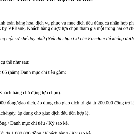
hanh toán hàng hóa, dịch vụ phục vụ mục đích tiêu dùng cá nhân hợp ph
KE by VPBank, Khách hàng được lựa chọn tham gia một trong hai cơ c
ụng một cơ chế duy nhất (Nếu đã chọn Cơ chế Freedom thì không đượ
cụ thể như sau:
ộc 05 (năm) Danh mục chi tiêu gồm:
o Khách hàng chủ động lựa chọn).
000 đồng/giao dịch, áp dụng cho giao dịch trị giá từ 200.000 đồng trở 
ch/ngày, áp dụng cho giao dịch đầu tiên hợp lệ.
ng / Danh mục chi tiêu / Kỳ sao kê.
Tối đa 1.000.000 đồng / Khách hàng / Kỳ sao kê.