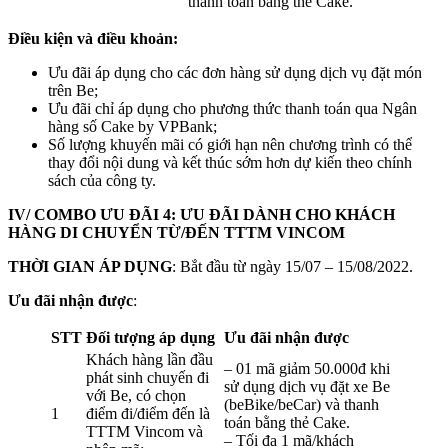
thanh toán bằng thẻ Cake.
Điều kiện và điều khoản:
Ưu đãi áp dụng cho các đơn hàng sử dụng dịch vụ đặt món
trên Be;
Ưu đãi chỉ áp dụng cho phương thức thanh toán qua Ngân
hàng số Cake by VPBank;
Số lượng khuyến mãi có giới hạn nên chương trình có thể
thay đổi nội dung và kết thúc sớm hơn dự kiến theo chính
sách của công ty.
IV/ COMBO ƯU ĐÃI 4: ƯU ĐÃI DÀNH CHO KHÁCH
HÀNG DI CHUYỂN TỪ/ĐẾN TTTM VINCOM
THỜI GIAN ÁP DỤNG
: Bắt đầu từ ngày 15/07 – 15/08/2022.
Ưu đãi nhận được
:
STT
Đối tượng áp dụng
Ưu đãi nhận được
Khách hàng lần đầu
– 01 mã giảm 50.000đ khi
phát sinh chuyến đi
sử dụng dịch vụ đặt xe Be
với Be, có chọn
(beBike/beCar) và thanh
1
điểm đi/điểm đến là
toán bằng thẻ Cake.
TTTM Vincom và
– Tối đa 1 mã/khách