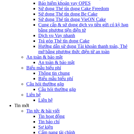
Bảo hiểm khoản vay OPES
Sử dụng Thẻ tín dụng Cake Freedom
Sử dụng Thẻ tín dụng Be Cake
Sử dụng Thẻ tín dụng VieON Cake
Cung cấp & sử dụng dịch vụ tiền gửi có kỳ hạn
bằng phương tiện điện tử
Dịch vụ Vay nhanh
Trả góp Thẻ tín dụng Cake
Hướng dẫn sử dụng Tài khoản thanh toán, Thẻ
mở bằng phương thức điện tử an toàn
An toàn & bảo mật
An toàn & bảo mật
Biểu mẫu biểu phí
Thông tin chung
Biểu mẫu biểu phí
Câu hỏi thường gặp
Câu hỏi thường gặp
Liên hệ
Liên hệ
Tin mới
Tin tức & bài viết
Tin hoạt động
Tin báo chí
Sự kiện
Cẩm nang tài chính