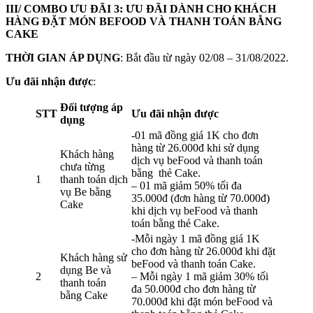
III/ COMBO ƯU ĐÃI 3: ƯU ĐÃI DÀNH CHO KHÁCH
HÀNG ĐẶT MÓN BEFOOD VÀ THANH TOÁN BẰNG
CAKE
THỜI GIAN ÁP DỤNG
: Bắt đầu từ ngày 02/08 – 31/08/2022.
Ưu đãi nhận được
:
Đối tượng áp
STT
Ưu đãi nhận được
dụng
-01 mã đồng giá 1K cho đơn
hàng từ 26.000đ khi sử dụng
Khách hàng
dịch vụ beFood và thanh toán
chưa từng
bằng thẻ Cake.
1
thanh toán dịch
– 01 mã giảm 50% tối đa
vụ Be bằng
35.000đ (đơn hàng từ 70.000đ)
Cake
khi dịch vụ beFood và thanh
toán bằng thẻ Cake.
-Mỗi ngày 1 mã đồng giá 1K
cho đơn hàng từ 26.000đ khi đặt
Khách hàng sử
beFood và thanh toán Cake.
dụng Be và
2
– Mỗi ngày 1 mã giảm 30% tối
thanh toán
đa 50.000đ cho đơn hàng từ
bằng Cake
70.000đ khi đặt món beFood và