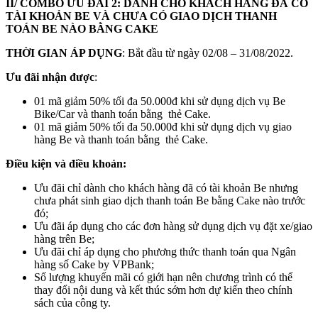
II/ COMBO ƯU ĐÃI 2: DÀNH CHO KHÁCH HÀNG
ĐÃ CÓ
TÀI KHOẢN BE VÀ CHƯA CÓ GIAO DỊCH THANH
TOÁN BE NÀO BẰNG
CAKE
THỜI GIAN ÁP DỤNG
: Bắt đầu từ ngày 02/08 – 31/08/2022.
Ưu đãi nhận được
:
01 mã giảm 50% tối đa 50.000đ khi sử dụng dịch vụ Be
Bike/Car và thanh toán bằng thẻ Cake.
01 mã giảm 50% tối đa 50.000đ khi sử dụng dịch vụ giao
hàng Be và thanh toán bằng thẻ Cake.
Điều kiện và điều khoản:
Ưu đãi chỉ dành cho khách hàng đã có tài khoản Be nhưng
chưa phát sinh giao dịch thanh toán Be bằng Cake nào trước
đó;
Ưu đãi áp dụng cho các đơn hàng sử dụng dịch vụ đặt xe/giao
hàng trên Be;
Ưu đãi chỉ áp dụng cho phương thức thanh toán qua Ngân
hàng số Cake by VPBank;
Số lượng khuyến mãi có giới hạn nên chương trình có thể
thay đổi nội dung và kết thúc sớm hơn dự kiến theo chính
sách của công ty.