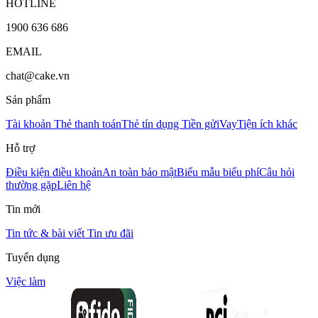
HOTLINE
1900 636 686
EMAIL
chat@cake.vn
Sản phẩm
Tài khoản
Thẻ thanh toán
Thẻ tín dụng
Tiền gửi
Vay
Tiện ích khác
Hỗ trợ
Điều kiện điều khoản
An toàn bảo mật
Biểu mẫu biểu phí
Câu hỏi
thường gặp
Liên hệ
Tin mới
Tin tức & bài viết
Tin ưu đãi
Tuyển dụng
Việc làm