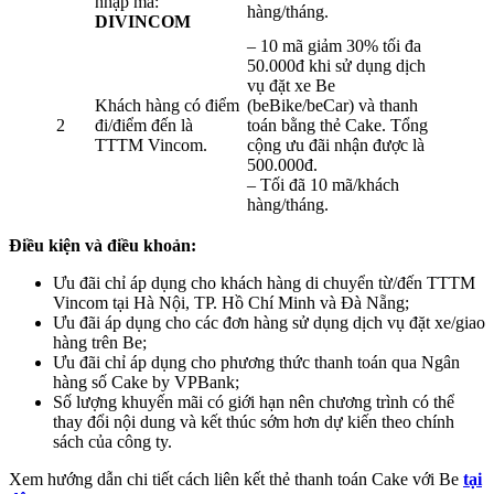
nhập mã:
hàng/tháng.
DIVINCOM
– 10 mã giảm 30% tối đa
50.000đ khi sử dụng dịch
vụ đặt xe Be
Khách hàng có điểm
(beBike/beCar) và thanh
2
đi/điểm đến là
toán bằng thẻ Cake. Tổng
TTTM Vincom.
cộng ưu đãi nhận được là
500.000đ.
– Tối đã 10 mã/khách
hàng/tháng.
Điều kiện và điều khoản:
Ưu đãi chỉ áp dụng cho khách hàng di chuyển từ/đến TTTM
Vincom tại Hà Nội, TP. Hồ Chí Minh và Đà Nẵng;
Ưu đãi áp dụng cho các đơn hàng sử dụng dịch vụ đặt xe/giao
hàng trên Be;
Ưu đãi chỉ áp dụng cho phương thức thanh toán qua Ngân
hàng số Cake by VPBank;
Số lượng khuyến mãi có giới hạn nên chương trình có thể
thay đổi nội dung và kết thúc sớm hơn dự kiến theo chính
sách của công ty.
Xem hướng dẫn chi tiết cách liên kết thẻ thanh toán Cake với Be
tại