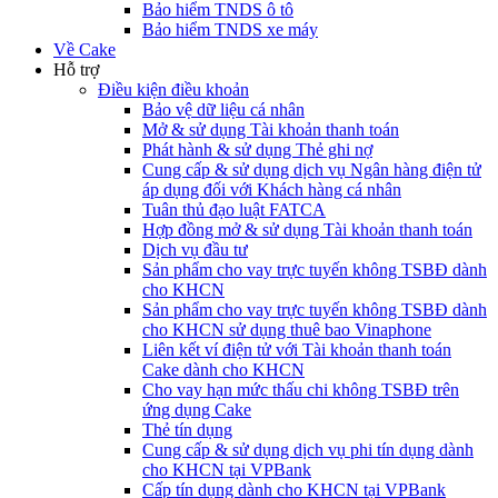
Bảo hiểm TNDS ô tô
Bảo hiểm TNDS xe máy
Về Cake
Hỗ trợ
Điều kiện điều khoản
Bảo vệ dữ liệu cá nhân
Mở & sử dụng Tài khoản thanh toán
Phát hành & sử dụng Thẻ ghi nợ
Cung cấp & sử dụng dịch vụ Ngân hàng điện tử
áp dụng đối với Khách hàng cá nhân
Tuân thủ đạo luật FATCA
Hợp đồng mở & sử dụng Tài khoản thanh toán
Dịch vụ đầu tư
Sản phẩm cho vay trực tuyến không TSBĐ dành
cho KHCN
Sản phẩm cho vay trực tuyến không TSBĐ dành
cho KHCN sử dụng thuê bao Vinaphone
Liên kết ví điện tử với Tài khoản thanh toán
Cake dành cho KHCN
Cho vay hạn mức thấu chi không TSBĐ trên
ứng dụng Cake
Thẻ tín dụng
Cung cấp & sử dụng dịch vụ phi tín dụng dành
cho KHCN tại VPBank
Cấp tín dụng dành cho KHCN tại VPBank