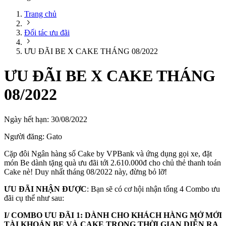
Trang chủ
Đối tác ưu đãi
ƯU ĐÃI BE X CAKE THÁNG 08/2022
ƯU ĐÃI BE X CAKE THÁNG
08/2022
Ngày hết hạn:
30/08/2022
Người đăng:
Gato
Cặp đôi Ngân hàng số Cake by VPBank và ứng dụng gọi xe, đặt
món Be dành tặng quà ưu đãi tới 2.610.000đ cho chủ thẻ thanh toán
Cake nè! Duy nhất tháng 08/2022 này, đừng bỏ lỡ!
ƯU ĐÃI NHẬN ĐƯỢC
: Bạn sẽ có cơ hội nhận tổng 4 Combo ưu
đãi cụ thể như sau:
I/ COMBO ƯU ĐÃI 1: DÀNH CHO KHÁCH HÀNG MỞ MỚI
TÀI KHOẢN BE VÀ CAKE TRONG THỜI GIAN DIỄN RA