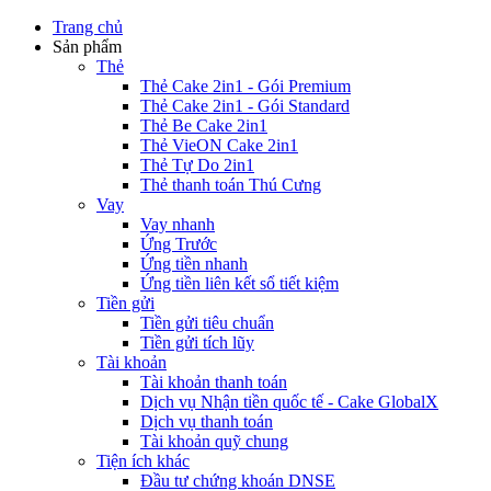
Trang chủ
Sản phẩm
Thẻ
Thẻ Cake 2in1 - Gói Premium
Thẻ Cake 2in1 - Gói Standard
Thẻ Be Cake 2in1
Thẻ VieON Cake 2in1
Thẻ Tự Do 2in1
Thẻ thanh toán Thú Cưng
Vay
Vay nhanh
Ứng Trước
Ứng tiền nhanh
Ứng tiền liên kết sổ tiết kiệm
Tiền gửi
Tiền gửi tiêu chuẩn
Tiền gửi tích lũy
Tài khoản
Tài khoản thanh toán
Dịch vụ Nhận tiền quốc tế - Cake GlobalX
Dịch vụ thanh toán
Tài khoản quỹ chung
Tiện ích khác
Đầu tư chứng khoán DNSE