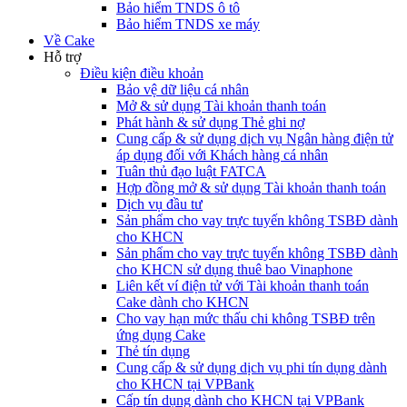
Bảo hiểm TNDS ô tô
Bảo hiểm TNDS xe máy
Về Cake
Hỗ trợ
Điều kiện điều khoản
Bảo vệ dữ liệu cá nhân
Mở & sử dụng Tài khoản thanh toán
Phát hành & sử dụng Thẻ ghi nợ
Cung cấp & sử dụng dịch vụ Ngân hàng điện tử
áp dụng đối với Khách hàng cá nhân
Tuân thủ đạo luật FATCA
Hợp đồng mở & sử dụng Tài khoản thanh toán
Dịch vụ đầu tư
Sản phẩm cho vay trực tuyến không TSBĐ dành
cho KHCN
Sản phẩm cho vay trực tuyến không TSBĐ dành
cho KHCN sử dụng thuê bao Vinaphone
Liên kết ví điện tử với Tài khoản thanh toán
Cake dành cho KHCN
Cho vay hạn mức thấu chi không TSBĐ trên
ứng dụng Cake
Thẻ tín dụng
Cung cấp & sử dụng dịch vụ phi tín dụng dành
cho KHCN tại VPBank
Cấp tín dụng dành cho KHCN tại VPBank