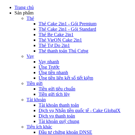
Trang chủ
Sản phẩm
Thẻ
Thẻ Cake 2in1 - Gói Premium
Thẻ Cake 2in1 - Gói Standard
Thẻ Be Cake 2in1
Thẻ VieON Cake 2in1
Thẻ Tự Do 2in1
Thẻ thanh toán Thú Cưng
Vay
Vay nhanh
Ứng Trước
Ứng tiền nhanh
Ứng tiền liên kết sổ tiết kiệm
Tiền gửi
Tiền gửi tiêu chuẩn
Tiền gửi tích lũy
Tài khoản
Tài khoản thanh toán
Dịch vụ Nhận tiền quốc tế - Cake GlobalX
Dịch vụ thanh toán
Tài khoản quỹ chung
Tiện ích khác
Đầu tư chứng khoán DNSE