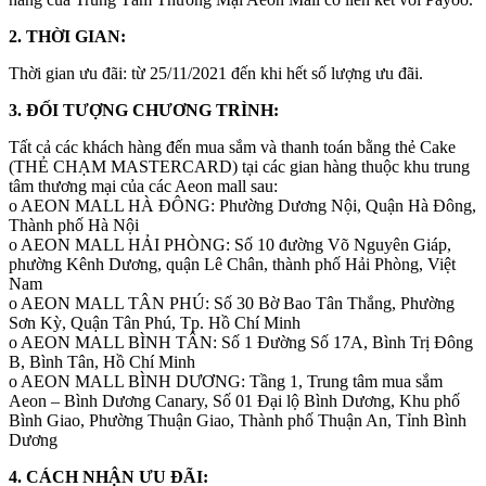
2. THỜI GIAN:
Thời gian ưu đãi: từ 25/11/2021 đến khi hết số lượng ưu đãi.
3. ĐỐI TƯỢNG CHƯƠNG TRÌNH:
Tất cả các khách hàng đến mua sắm và thanh toán bằng thẻ Cake
(THẺ CHẠM MASTERCARD) tại các gian hàng thuộc khu trung
tâm thương mại của các Aeon mall sau:
o AEON MALL HÀ ĐÔNG: Phường Dương Nội, Quận Hà Đông,
Thành phố Hà Nội
o AEON MALL HẢI PHÒNG: Số 10 đường Võ Nguyên Giáp,
phường Kênh Dương, quận Lê Chân, thành phố Hải Phòng, Việt
Nam
o AEON MALL TÂN PHÚ: Số 30 Bờ Bao Tân Thắng, Phường
Sơn Kỳ, Quận Tân Phú, Tp. Hồ Chí Minh
o AEON MALL BÌNH TÂN: Số 1 Đường Số 17A, Bình Trị Đông
B, Bình Tân, Hồ Chí Minh
o AEON MALL BÌNH DƯƠNG: Tầng 1, Trung tâm mua sắm
Aeon – Bình Dương Canary, Số 01 Đại lộ Bình Dương, Khu phố
Bình Giao, Phường Thuận Giao, Thành phố Thuận An, Tỉnh Bình
Dương
4. CÁCH NHẬN ƯU ĐÃI: