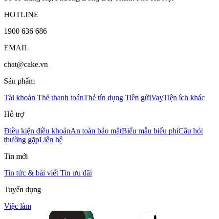
HOTLINE
1900 636 686
EMAIL
chat@cake.vn
Sản phẩm
Tài khoản
Thẻ thanh toán
Thẻ tín dụng
Tiền gửi
Vay
Tiện ích khác
Hỗ trợ
Điều kiện điều khoản
An toàn bảo mật
Biểu mẫu biểu phí
Câu hỏi
thường gặp
Liên hệ
Tin mới
Tin tức & bài viết
Tin ưu đãi
Tuyển dụng
Việc làm