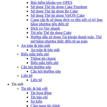
Bảo hiểm khoản vay OPES
Sử dụng Thẻ tín dụng Cake Freedom
Sử dụng Thẻ tín dụng Be Cake
Sử dụng Thẻ tín dụng VieON Cake
Cung cấp & sử dụng dịch vụ tiền gửi có kỳ hạn
bằng phương tiện điện tử
Dịch vụ Vay nhanh
Trả góp Thẻ tín dụng Cake
Hướng dẫn sử dụng Tài khoản thanh toán, Thẻ
mở bằng phương thức điện tử an toàn
An toàn & bảo mật
An toàn & bảo mật
Biểu mẫu biểu phí
Thông tin chung
Biểu mẫu biểu phí
Câu hỏi thường gặp
Câu hỏi thường gặp
Liên hệ
Liên hệ
Tin mới
Tin tức & bài viết
Tin hoạt động
Tin báo chí
Sự kiện
Cẩm nang tài chính