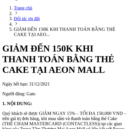
Trang chủ
Đối tác ưu đãi
GIẢM ĐẾN 150K KHI THANH TOÁN BẰNG THẺ
CAKE TẠI AEO...
GIẢM ĐẾN 150K KHI
THANH TOÁN BẰNG THẺ
CAKE TẠI AEON MALL
Ngày hết hạn:
31/12/2021
Người đăng:
Gato
1. NỘI DUNG:
Quý khách sẽ được GIẢM NGAY 15% – TỐI ĐA 150,000 VND –
trên giá trị đơn hàng, khi mua sắm và thanh toán bằng thẻ Cake
(THẺ CHẠM MASTERCARD (CONTACTLESS)) tại các gian
hàng của Trung Tâm Thương Mại Aeon Mall có liên kết với Payoo.