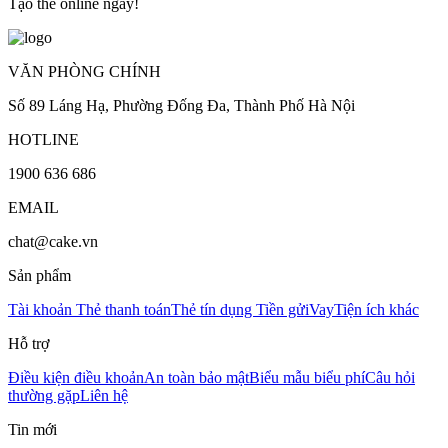
Tạo thẻ online ngay!
VĂN PHÒNG CHÍNH
Số 89 Láng Hạ, Phường Đống Đa, Thành Phố Hà Nội
HOTLINE
1900 636 686
EMAIL
chat@cake.vn
Sản phẩm
Tài khoản
Thẻ thanh toán
Thẻ tín dụng
Tiền gửi
Vay
Tiện ích khác
Hỗ trợ
Điều kiện điều khoản
An toàn bảo mật
Biểu mẫu biểu phí
Câu hỏi
thường gặp
Liên hệ
Tin mới