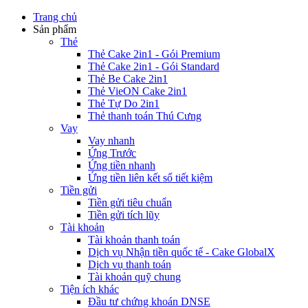
Trang chủ
Sản phẩm
Thẻ
Thẻ Cake 2in1 - Gói Premium
Thẻ Cake 2in1 - Gói Standard
Thẻ Be Cake 2in1
Thẻ VieON Cake 2in1
Thẻ Tự Do 2in1
Thẻ thanh toán Thú Cưng
Vay
Vay nhanh
Ứng Trước
Ứng tiền nhanh
Ứng tiền liên kết sổ tiết kiệm
Tiền gửi
Tiền gửi tiêu chuẩn
Tiền gửi tích lũy
Tài khoản
Tài khoản thanh toán
Dịch vụ Nhận tiền quốc tế - Cake GlobalX
Dịch vụ thanh toán
Tài khoản quỹ chung
Tiện ích khác
Đầu tư chứng khoán DNSE