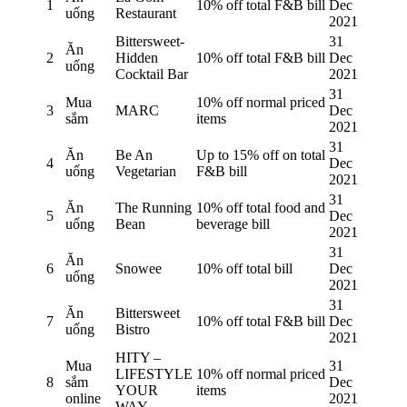
1
10% off total F&B bill
Dec
uống
Restaurant
2021
Bittersweet-
31
Ăn
2
Hidden
10% off total F&B bill
Dec
uống
Cocktail Bar
2021
31
Mua
10% off normal priced
3
MARC
Dec
sắm
items
2021
31
Ăn
Be An
Up to 15% off on total
4
Dec
uống
Vegetarian
F&B bill
2021
31
Ăn
The Running
10% off total food and
5
Dec
uống
Bean
beverage bill
2021
31
Ăn
6
Snowee
10% off total bill
Dec
uống
2021
31
Ăn
Bittersweet
7
10% off total F&B bill
Dec
uống
Bistro
2021
HITY –
Mua
31
LIFESTYLE
10% off normal priced
8
sắm
Dec
YOUR
items
online
2021
WAY