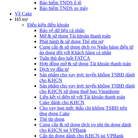
Bảo hiểm TNDS ô tô
Bảo hiểm TNDS xe máy
Về Cake
Hỗ trợ
Điều kiện điều khoản
Bảo vệ dữ liệu cá nhân
Mở & sử dụng Tài khoản thanh toán
Phát hành & sử dụng Thẻ ghi nợ
Cung cấp & sử dụng dịch vụ Ngân hàng điện tử
áp dụng đối với Khách hàng cá nhân
Tuân thủ đạo luật FATCA
Hợp đồng mở & sử dụng Tài khoản thanh toán
Dịch vụ đầu tư
Sản phẩm cho vay trực tuyến không TSBĐ dành
cho KHCN
Sản phẩm cho vay trực tuyến không TSBĐ dành
cho KHCN sử dụng thuê bao Vinaphone
Liên kết ví điện tử với Tài khoản thanh toán
Cake dành cho KHCN
Cho vay hạn mức thấu chi không TSBĐ trên
ứng dụng Cake
Thẻ tín dụng
Cung cấp & sử dụng dịch vụ phi tín dụng dành
cho KHCN tại VPBank
Cấp tín dụng dành cho KHCN tại VPBank