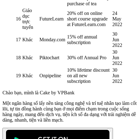
purchase of tea
Giáo
20% off on online
24
dục
16
FutureLearn
short course upgrade
May
trực
at FutureLearn.com
2022
tuyến
30
15% off annual
17
Khác
Monday.com
Jun
subscription
2022
30
18
Khác
Piktochart
30% off Annual Pro
Jun
2022
10% lifetime discount
30
19
Khác
Onpipeline
on all new
Jun
subscription
2022
Chào bạn, mình là Cake by VPBank
Một ngân hàng số lấy nền tảng công nghệ và trí tuệ nhân tạo làm cốt
lõi, tự tin đồng hành cùng bạn ở mọi điểm chạm trong cuộc sống
hàng ngày, mang đến dịch vụ, tiện ích số đa dạng với trải nghiệm dễ
dàng, nhanh, tiện và liền mạch.