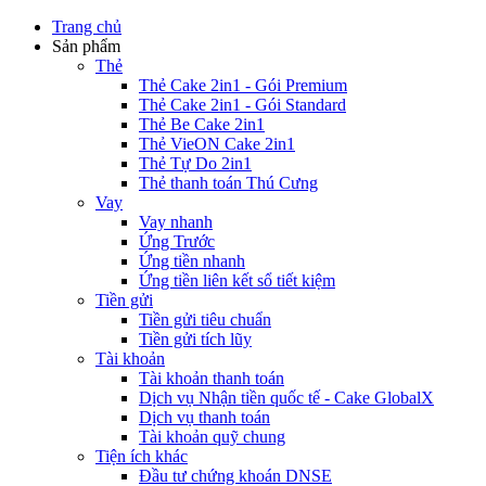
Trang chủ
Sản phẩm
Thẻ
Thẻ Cake 2in1 - Gói Premium
Thẻ Cake 2in1 - Gói Standard
Thẻ Be Cake 2in1
Thẻ VieON Cake 2in1
Thẻ Tự Do 2in1
Thẻ thanh toán Thú Cưng
Vay
Vay nhanh
Ứng Trước
Ứng tiền nhanh
Ứng tiền liên kết sổ tiết kiệm
Tiền gửi
Tiền gửi tiêu chuẩn
Tiền gửi tích lũy
Tài khoản
Tài khoản thanh toán
Dịch vụ Nhận tiền quốc tế - Cake GlobalX
Dịch vụ thanh toán
Tài khoản quỹ chung
Tiện ích khác
Đầu tư chứng khoán DNSE