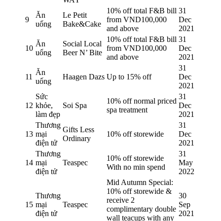
10% off total F&B bill
31
Ăn
Le Petit
9
from VND100,000
Dec
uống
Bake&Cake
and above
2021
10% off total F&B bill
31
Ăn
Social Local
10
from VND100,000
Dec
uống
Beer N’ Bite
and above
2021
31
Ăn
11
Haagen Dazs
Up to 15% off
Dec
uống
2021
Sức
31
10% off normal priced
12
khỏe,
Soi Spa
Dec
spa treatment
làm đẹp
2021
Thương
31
Gifts Less
13
mại
10% off storewide
Dec
Ordinary
điện tử
2021
Thương
31
10% off storewide
14
mại
Teaspec
May
With no min spend
điện tử
2022
Mid Autumn Special:
10% off storewide &
Thương
30
receive 2
15
mại
Teaspec
Sep
complimentary double
điện tử
2021
wall teacups with any