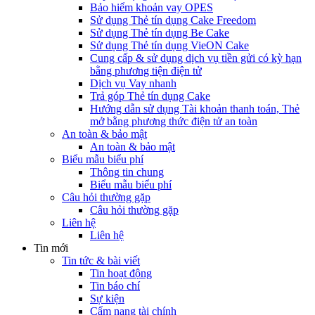
Bảo hiểm khoản vay OPES
Sử dụng Thẻ tín dụng Cake Freedom
Sử dụng Thẻ tín dụng Be Cake
Sử dụng Thẻ tín dụng VieON Cake
Cung cấp & sử dụng dịch vụ tiền gửi có kỳ hạn
bằng phương tiện điện tử
Dịch vụ Vay nhanh
Trả góp Thẻ tín dụng Cake
Hướng dẫn sử dụng Tài khoản thanh toán, Thẻ
mở bằng phương thức điện tử an toàn
An toàn & bảo mật
An toàn & bảo mật
Biểu mẫu biểu phí
Thông tin chung
Biểu mẫu biểu phí
Câu hỏi thường gặp
Câu hỏi thường gặp
Liên hệ
Liên hệ
Tin mới
Tin tức & bài viết
Tin hoạt động
Tin báo chí
Sự kiện
Cẩm nang tài chính