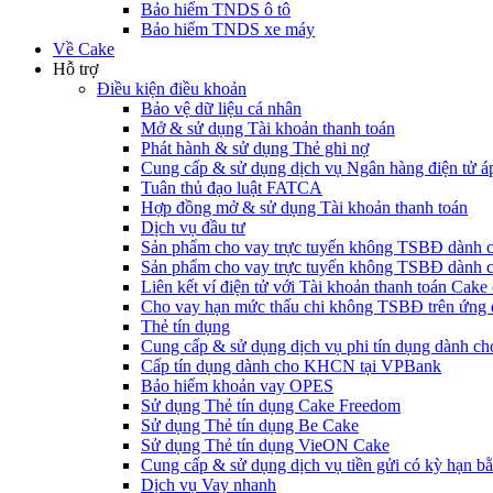
Bảo hiểm TNDS ô tô
Bảo hiểm TNDS xe máy
Về Cake
Hỗ trợ
Điều kiện điều khoản
Bảo vệ dữ liệu cá nhân
Mở & sử dụng Tài khoản thanh toán
Phát hành & sử dụng Thẻ ghi nợ
Cung cấp & sử dụng dịch vụ Ngân hàng điện tử á
Tuân thủ đạo luật FATCA
Hợp đồng mở & sử dụng Tài khoản thanh toán
Dịch vụ đầu tư
Sản phẩm cho vay trực tuyến không TSBĐ dàn
Sản phẩm cho vay trực tuyến không TSBĐ dành 
Liên kết ví điện tử với Tài khoản thanh toán Ca
Cho vay hạn mức thấu chi không TSBĐ trên ứng
Thẻ tín dụng
Cung cấp & sử dụng dịch vụ phi tín dụng dành 
Cấp tín dụng dành cho KHCN tại VPBank
Bảo hiểm khoản vay OPES
Sử dụng Thẻ tín dụng Cake Freedom
Sử dụng Thẻ tín dụng Be Cake
Sử dụng Thẻ tín dụng VieON Cake
Cung cấp & sử dụng dịch vụ tiền gửi có kỳ hạn bằ
Dịch vụ Vay nhanh