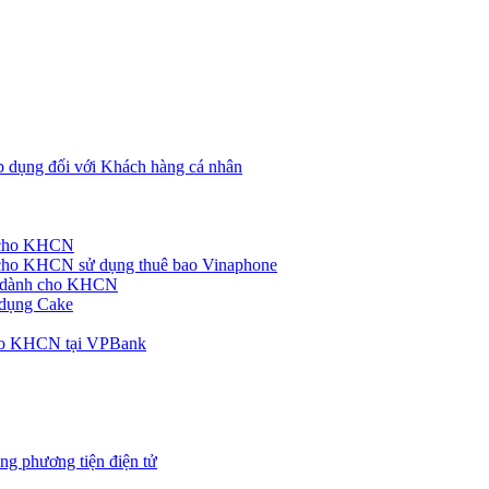
p dụng đối với Khách hàng cá nhân
h cho KHCN
cho KHCN sử dụng thuê bao Vinaphone
ke dành cho KHCN
 dụng Cake
cho KHCN tại VPBank
ng phương tiện điện tử