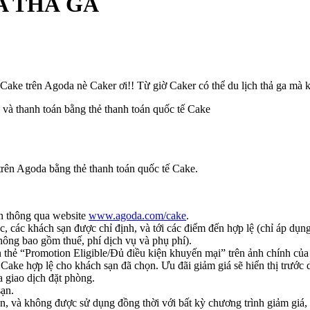
A THẢ GA
Cake trên Agoda nè Caker ơi!! Từ giờ Caker có thể du lịch thả ga mà k
và thanh toán bằng thẻ thanh toán quốc tế Cake
trên Agoda bằng thẻ thanh toán quốc tế Cake.
n thông qua website
www.agoda.com/cake
.
, các khách sạn được chỉ định, và tới các điểm đến hợp lệ (chỉ áp dụng 
ông bao gồm thuế, phí dịch vụ và phụ phí).
thẻ “Promotion Eligible/Đủ điều kiện khuyến mại” trên ảnh chính của khá
 Cake hợp lệ cho khách sạn đã chọn. Ưu đãi giảm giá sẽ hiển thị trước
 giao dịch đặt phòng.
sạn.
à không được sử dụng đồng thời với bất kỳ chương trình giảm giá, k