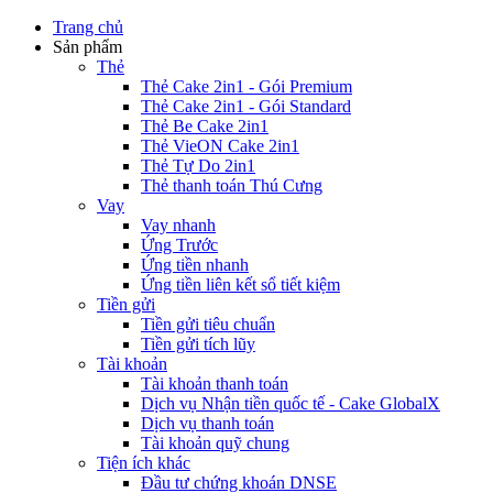
Trang chủ
Sản phẩm
Thẻ
Thẻ Cake 2in1 - Gói Premium
Thẻ Cake 2in1 - Gói Standard
Thẻ Be Cake 2in1
Thẻ VieON Cake 2in1
Thẻ Tự Do 2in1
Thẻ thanh toán Thú Cưng
Vay
Vay nhanh
Ứng Trước
Ứng tiền nhanh
Ứng tiền liên kết sổ tiết kiệm
Tiền gửi
Tiền gửi tiêu chuẩn
Tiền gửi tích lũy
Tài khoản
Tài khoản thanh toán
Dịch vụ Nhận tiền quốc tế - Cake GlobalX
Dịch vụ thanh toán
Tài khoản quỹ chung
Tiện ích khác
Đầu tư chứng khoán DNSE