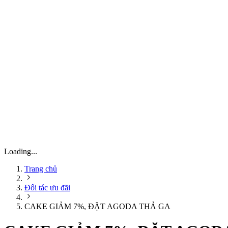
Loading...
Trang chủ
Đối tác ưu đãi
CAKE GIẢM 7%, ĐẶT AGODA THẢ GA