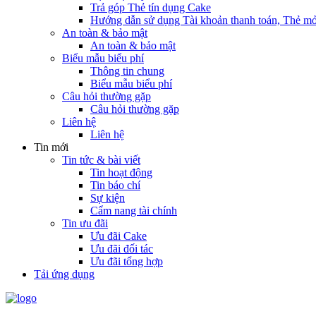
Trả góp Thẻ tín dụng Cake
Hướng dẫn sử dụng Tài khoản thanh toán, Thẻ mở
An toàn & bảo mật
An toàn & bảo mật
Biểu mẫu biểu phí
Thông tin chung
Biểu mẫu biểu phí
Câu hỏi thường gặp
Câu hỏi thường gặp
Liên hệ
Liên hệ
Tin mới
Tin tức & bài viết
Tin hoạt động
Tin báo chí
Sự kiện
Cẩm nang tài chính
Tin ưu đãi
Ưu đãi Cake
Ưu đãi đối tác
Ưu đãi tổng hợp
Tải ứng dụng