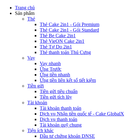
Trang chủ
Sản phẩm
Thẻ
Thẻ Cake 2in1 - Gói Premium
Thẻ Cake 2in1 - Gói Standard
Thẻ Be Cake 2in1
Thẻ VieON Cake 2in1
Thẻ Tự Do 2in1
Thẻ thanh toán Thú Cưng
Vay
Vay nhanh
Ứng Trước
Ứng tiền nhanh
Ứng tiền liên kết sổ tiết kiệm
Tiền gửi
Tiền gửi tiêu chuẩn
Tiền gửi tích lũy
Tài khoản
Tài khoản thanh toán
Dịch vụ Nhận tiền quốc tế - Cake GlobalX
Dịch vụ thanh toán
Tài khoản quỹ chung
Tiện ích khác
Đầu tư chứng khoán DNSE