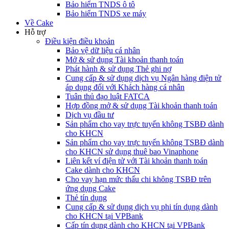
Bảo hiểm TNDS ô tô
Bảo hiểm TNDS xe máy
Về Cake
Hỗ trợ
Điều kiện điều khoản
Bảo vệ dữ liệu cá nhân
Mở & sử dụng Tài khoản thanh toán
Phát hành & sử dụng Thẻ ghi nợ
Cung cấp & sử dụng dịch vụ Ngân hàng điện tử
áp dụng đối với Khách hàng cá nhân
Tuân thủ đạo luật FATCA
Hợp đồng mở & sử dụng Tài khoản thanh toán
Dịch vụ đầu tư
Sản phẩm cho vay trực tuyến không TSBĐ dành
cho KHCN
Sản phẩm cho vay trực tuyến không TSBĐ dành
cho KHCN sử dụng thuê bao Vinaphone
Liên kết ví điện tử với Tài khoản thanh toán
Cake dành cho KHCN
Cho vay hạn mức thấu chi không TSBĐ trên
ứng dụng Cake
Thẻ tín dụng
Cung cấp & sử dụng dịch vụ phi tín dụng dành
cho KHCN tại VPBank
Cấp tín dụng dành cho KHCN tại VPBank