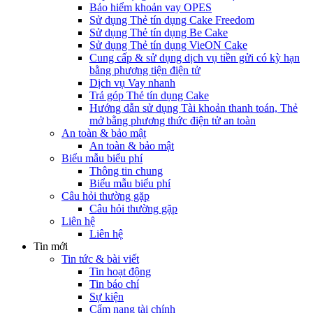
Bảo hiểm khoản vay OPES
Sử dụng Thẻ tín dụng Cake Freedom
Sử dụng Thẻ tín dụng Be Cake
Sử dụng Thẻ tín dụng VieON Cake
Cung cấp & sử dụng dịch vụ tiền gửi có kỳ hạn
bằng phương tiện điện tử
Dịch vụ Vay nhanh
Trả góp Thẻ tín dụng Cake
Hướng dẫn sử dụng Tài khoản thanh toán, Thẻ
mở bằng phương thức điện tử an toàn
An toàn & bảo mật
An toàn & bảo mật
Biểu mẫu biểu phí
Thông tin chung
Biểu mẫu biểu phí
Câu hỏi thường gặp
Câu hỏi thường gặp
Liên hệ
Liên hệ
Tin mới
Tin tức & bài viết
Tin hoạt động
Tin báo chí
Sự kiện
Cẩm nang tài chính