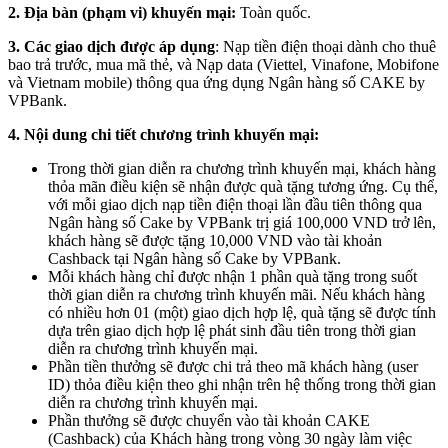
2. Địa bàn (phạm vi) khuyến mại:
Toàn quốc.
3. Các giao dịch được áp dụng
: Nạp tiền điện thoại dành cho thuê
bao trả trước, mua mã thẻ, và Nạp data (Viettel, Vinafone, Mobifone
và Vietnam mobile) thông qua ứng dụng Ngân hàng số CAKE by
VPBank.
4. Nội dung chi tiết chương trình khuyến mại:
Trong thời gian diễn ra chương trình khuyến mại, khách hàng
thỏa mãn điều kiện sẽ nhận được quà tặng tương ứng. Cụ thể,
với mỗi giao dịch nạp tiền điện thoại lần đầu tiên thông qua
Ngân hàng số Cake by VPBank trị giá 100,000 VND trở lên,
khách hàng sẽ được tặng 10,000 VND vào tài khoản
Cashback tại Ngân hàng số Cake by VPBank.
Mỗi khách hàng chỉ được nhận 1 phần quà tặng trong suốt
thời gian diễn ra chương trình khuyến mãi. Nếu khách hàng
có nhiều hơn 01 (một) giao dịch hợp lệ, quà tặng sẽ được tính
dựa trên giao dịch hợp lệ phát sinh đầu tiên trong thời gian
diễn ra chương trình khuyến mại.
Phần tiền thưởng sẽ được chi trả theo mã khách hàng (user
ID) thỏa điều kiện theo ghi nhận trên hệ thống trong thời gian
diễn ra chương trình khuyến mại.
Phần thưởng sẽ được chuyển vào tài khoản CAKE
(Cashback) của Khách hàng trong vòng 30 ngày làm việc