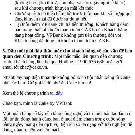
(không bao gồm thứ 7, chủ nhật và các ngày nghỉ lễ khác)
sau khi chương trình khuyến mãi kết thúc.
Chương trình có thể chấm dứt trước thời hạn khi số lượng quà
tặng khuyến mại đã được sử dụng hết.
Tại thời điểm VPBank chi trả tiền thưởng, Khách hàng đảm
bảo trạng thái tài khoản thanh toán CAKE của Khách hàng
đang hoạt động. VPBank không gửi tiền thưởng đối với
Khách hàng đã đóng tài khoản thanh toán CAKE.
5. Đầu mối giải đáp thắc mắc cho khách hàng về các vấn đề liên
quan đến Chương trình:
Mọi thắc mắc liên quan đến chương
trình, khách hàng liên hệ qua Hotline – 1900 636 686 hoặc gửi
email tới
chat@cake.vn
.
Nhanh tay nạp điện thoại để không bỏ lỡ cơ hội nhận xèng từ Cake
nhé các bạn! Cứ gọi là dễ như ăn Cake lun nà!
Xem thể lệ chương trình
tại đây
Chào bạn, mình là Cake by VPBank
Một ngân hàng số lấy nền tảng công nghệ và trí tuệ nhân tạo làm cốt
lõi, tự tin đồng hành cùng bạn ở mọi điểm chạm trong cuộc sống
hàng ngày, mang đến dịch vụ, tiện ích số đa dạng với trải nghiệm dễ
dàng, nhanh, tiện và liền mạch.