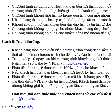
Chương trình áp dụng cho những khoản tiền gửi thành công đầu 
chương trình (Thời gian thực hiện giao dịch thành công được tí
Chương trình không giới hạn số lượng quà tặng của mỗi nhóm gi
Khách hàng tham gia chương trình không được tất toán trước h
Không áp dụng với các khoản tiền gửi đáo hạn và tái tục tự độ
Chương trình không áp dụng cho nhóm khách hàng được hưởng l
Chương trình không áp dụng cho khách hàng mở khoản tiền g
Cách thức chi thưởng
:
Khách hàng thỏa mãn điều kiện chương trình trong danh sách th
thời gian diễn ra chương trình cho đến ngày đáo hạn của các tài
Trong vòng 10 ngày sau khi chương trình khuyến mại kết thúc,
Ngân hàng số Cake by VPBank
https://cake.vn/
.
Phần tiền thưởng sẽ được chi trả 100% giá trị cho khách hàng 
Nếu khách hàng tất toán khoản Tiền gửi trước kỳ hạn, toàn bộ
Phần tiền thưởng sẽ được chi trả theo mã khách hàng (user ID)
Tại thời điểm VPBank chi trả tiền thưởng, Khách hàng đảm bả
nhưng không giới hạn bởi trục lợi, gian lận, cố tình gian lậ
Đầu mối giải
đáp thắc mắc cho khách hàng về các vấn đề l
chat@cake.vn
.
Chi tiết xem
tại đây
.