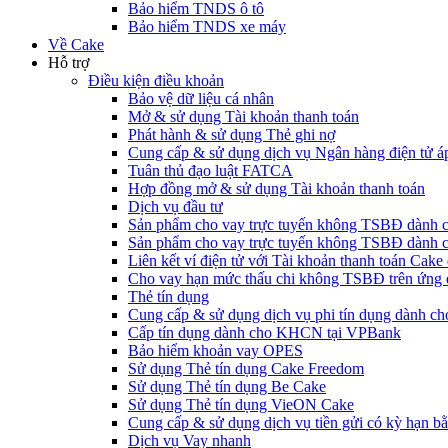
Bảo hiểm TNDS ô tô
Bảo hiểm TNDS xe máy
Về Cake
Hỗ trợ
Điều kiện điều khoản
Bảo vệ dữ liệu cá nhân
Mở & sử dụng Tài khoản thanh toán
Phát hành & sử dụng Thẻ ghi nợ
Cung cấp & sử dụng dịch vụ Ngân hàng điện tử á
Tuân thủ đạo luật FATCA
Hợp đồng mở & sử dụng Tài khoản thanh toán
Dịch vụ đầu tư
Sản phẩm cho vay trực tuyến không TSBĐ dàn
Sản phẩm cho vay trực tuyến không TSBĐ dành 
Liên kết ví điện tử với Tài khoản thanh toán Ca
Cho vay hạn mức thấu chi không TSBĐ trên ứng
Thẻ tín dụng
Cung cấp & sử dụng dịch vụ phi tín dụng dành 
Cấp tín dụng dành cho KHCN tại VPBank
Bảo hiểm khoản vay OPES
Sử dụng Thẻ tín dụng Cake Freedom
Sử dụng Thẻ tín dụng Be Cake
Sử dụng Thẻ tín dụng VieON Cake
Cung cấp & sử dụng dịch vụ tiền gửi có kỳ hạn bằ
Dịch vụ Vay nhanh