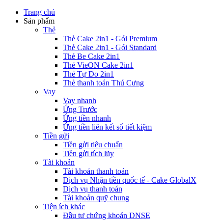
Trang chủ
Sản phẩm
Thẻ
Thẻ Cake 2in1 - Gói Premium
Thẻ Cake 2in1 - Gói Standard
Thẻ Be Cake 2in1
Thẻ VieON Cake 2in1
Thẻ Tự Do 2in1
Thẻ thanh toán Thú Cưng
Vay
Vay nhanh
Ứng Trước
Ứng tiền nhanh
Ứng tiền liên kết sổ tiết kiệm
Tiền gửi
Tiền gửi tiêu chuẩn
Tiền gửi tích lũy
Tài khoản
Tài khoản thanh toán
Dịch vụ Nhận tiền quốc tế - Cake GlobalX
Dịch vụ thanh toán
Tài khoản quỹ chung
Tiện ích khác
Đầu tư chứng khoán DNSE