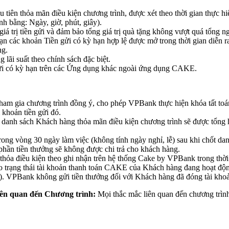
tiên thỏa mãn điều kiện chương trình, được xét theo thời gian thực hi
nh bằng: Ngày, giờ, phút, giây).
á trị tiền gửi và đảm bảo tổng giá trị quà tặng không vượt quá tổng n
ạn các khoản Tiền gửi có kỳ hạn hợp lệ được mở trong thời gian diễn r
ng.
ãi suất theo chính sách đặc biệt.
ửi có kỳ hạn trên các Ứng dụng khác ngoài ứng dụng CAKE.
am gia chương trình đồng ý, cho phép VPBank thực hiện khóa tất toán 
 khoản tiền gửi đó.
 danh sách Khách hàng thỏa mãn điều kiện chương trình sẽ được tổng h
trong vòng 30 ngày làm việc (không tính ngày nghỉ, lễ) sau khi chốt 
 phần tiền thưởng sẽ không được chi trả cho khách hàng.
 thỏa điều kiện theo ghi nhận trên hệ thống Cake by VPBank trong thời
o trạng thái tài khoản thanh toán CAKE của Khách hàng đang hoạt độn
n, …). VPBank không gửi tiền thưởng đối với Khách hàng đã đóng tài k
iên quan đến Chương trình:
Mọi thắc mắc liên quan đến chương trình