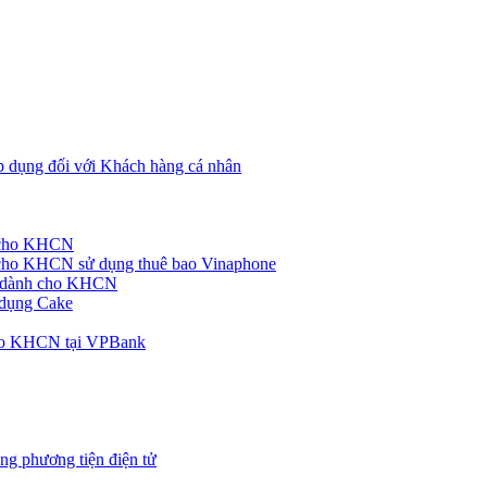
p dụng đối với Khách hàng cá nhân
h cho KHCN
cho KHCN sử dụng thuê bao Vinaphone
ke dành cho KHCN
 dụng Cake
cho KHCN tại VPBank
ng phương tiện điện tử