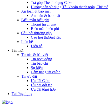
Trả góp Thẻ tín dụng Cake
Hướng dẫn sử dụng Tài khoản thanh toán, Thẻ mở
An toàn & bảo mật
An toàn & bảo mật
Biểu mẫu biểu phí
Thông tin chung
Biểu mẫu biểu phí
Câu hỏi thường gặp
Câu hỏi thường gặp
Liên hệ
Liên hệ
Tin mới
Tin tức & bài viết
Tin hoạt động
Tin báo chí
Sự kiện
Cẩm nang tài chính
Tin ưu đãi
Ưu đãi Cake
Ưu đãi đối tác
Ưu đãi tổng hợp
Tải ứng dụng