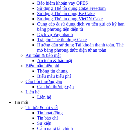
Bảo hiểm khoản vay OPES
Sử dụng Thẻ tín dụng Cake Freedom
Sử dụng Thẻ tín dụng Be Cake
Sử dụng Thẻ tín dụng VieON Cake
Cung cấp & sử dụng dịch vụ tiền gửi có kỳ hạn
bằng phương tiện điện tử
Dịch vụ Vay nhanh
Trả góp Thẻ tín dụng Cake
Hướng dẫn sử dụng Tài khoản thanh toán, Thẻ
mở bằng phương thức điện tử an toàn
An toàn & bảo mật
An toàn & bảo mật
Biểu mẫu biểu phí
Thông tin chung
Biểu mẫu biểu phí
Câu hỏi thường gặp
Câu hỏi thường gặp
Liên hệ
Liên hệ
Tin mới
Tin tức & bài viết
Tin hoạt động
Tin báo chí
Sự kiện
Cẩm nang tài chính