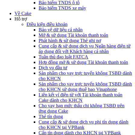
Bảo hiểm TNDS ô tô
Bảo hiểm TNDS xe máy
Về Cake
Hỗ trợ
Điều kiện điều khoản
Bảo vệ dữ liệu cá nhân
Mở & sử dụng Tài khoản thanh toán
Phát hành & sử dụng Thẻ ghi nợ
Cung cấp & sử dụng dịch vụ Ngân hàng điện tử
áp dụng đối với Khách hàng cá nhân
Tuân thủ đạo luật FATCA
Hợp đồng mở & sử dụng Tài khoản thanh toán
Dịch vụ đầu tư
Sản phẩm cho vay trực tuyến không TSBĐ dành
cho KHCN
Sản phẩm cho vay trực tuyến không TSBĐ dành
cho KHCN sử dụng thuê bao Vinaphone
Liên kết ví điện tử với Tài khoản thanh toán
Cake dành cho KHCN
Cho vay hạn mức thấu chi không TSBĐ trên
ứng dụng Cake
Thẻ tín dụng
Cung cấp & sử dụng dịch vụ phi tín dụng dành
cho KHCN tại VPBank
Cấp tín dụng dành cho KHCN tại VPBank