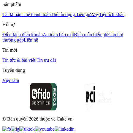
Sản phẩm
Tài khoản
Thẻ thanh toán
Thẻ tín dụng
Tiền gửi
Vay
Tiện ích khác
Hỗ trợ
Điều kiện điều khoản
An toàn bảo mật
Biểu mẫu biểu phí
Câu hỏi
thường gặp
Liên hệ
Tin mới
Tin tức & bài viết
Tin ưu đãi
Tuyển dụng
Việc làm
© Bản quyền
2026
thuộc về Cake.vn