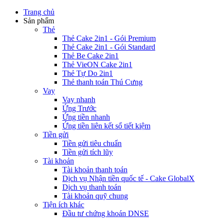
Trang chủ
Sản phẩm
Thẻ
Thẻ Cake 2in1 - Gói Premium
Thẻ Cake 2in1 - Gói Standard
Thẻ Be Cake 2in1
Thẻ VieON Cake 2in1
Thẻ Tự Do 2in1
Thẻ thanh toán Thú Cưng
Vay
Vay nhanh
Ứng Trước
Ứng tiền nhanh
Ứng tiền liên kết sổ tiết kiệm
Tiền gửi
Tiền gửi tiêu chuẩn
Tiền gửi tích lũy
Tài khoản
Tài khoản thanh toán
Dịch vụ Nhận tiền quốc tế - Cake GlobalX
Dịch vụ thanh toán
Tài khoản quỹ chung
Tiện ích khác
Đầu tư chứng khoán DNSE