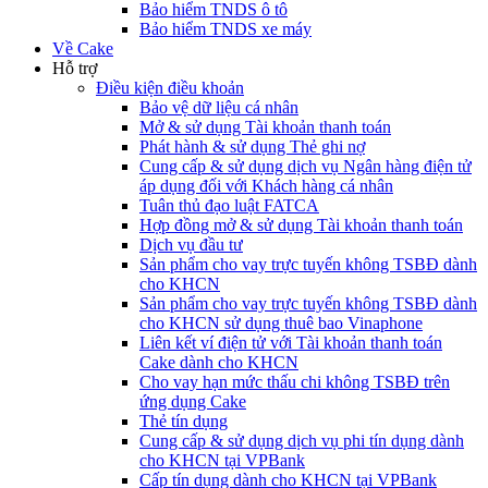
Bảo hiểm TNDS ô tô
Bảo hiểm TNDS xe máy
Về Cake
Hỗ trợ
Điều kiện điều khoản
Bảo vệ dữ liệu cá nhân
Mở & sử dụng Tài khoản thanh toán
Phát hành & sử dụng Thẻ ghi nợ
Cung cấp & sử dụng dịch vụ Ngân hàng điện tử
áp dụng đối với Khách hàng cá nhân
Tuân thủ đạo luật FATCA
Hợp đồng mở & sử dụng Tài khoản thanh toán
Dịch vụ đầu tư
Sản phẩm cho vay trực tuyến không TSBĐ dành
cho KHCN
Sản phẩm cho vay trực tuyến không TSBĐ dành
cho KHCN sử dụng thuê bao Vinaphone
Liên kết ví điện tử với Tài khoản thanh toán
Cake dành cho KHCN
Cho vay hạn mức thấu chi không TSBĐ trên
ứng dụng Cake
Thẻ tín dụng
Cung cấp & sử dụng dịch vụ phi tín dụng dành
cho KHCN tại VPBank
Cấp tín dụng dành cho KHCN tại VPBank