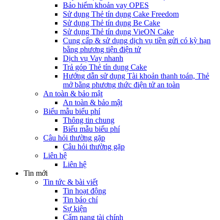
Bảo hiểm khoản vay OPES
Sử dụng Thẻ tín dụng Cake Freedom
Sử dụng Thẻ tín dụng Be Cake
Sử dụng Thẻ tín dụng VieON Cake
Cung cấp & sử dụng dịch vụ tiền gửi có kỳ hạn
bằng phương tiện điện tử
Dịch vụ Vay nhanh
Trả góp Thẻ tín dụng Cake
Hướng dẫn sử dụng Tài khoản thanh toán, Thẻ
mở bằng phương thức điện tử an toàn
An toàn & bảo mật
An toàn & bảo mật
Biểu mẫu biểu phí
Thông tin chung
Biểu mẫu biểu phí
Câu hỏi thường gặp
Câu hỏi thường gặp
Liên hệ
Liên hệ
Tin mới
Tin tức & bài viết
Tin hoạt động
Tin báo chí
Sự kiện
Cẩm nang tài chính