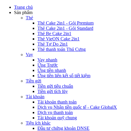
Trang chủ
Sản phẩm
Thẻ
Thẻ Cake 2in1 - Gói Premium
Thẻ Cake 2in1 - Gói Standard
Thẻ Be Cake 2in1
Thẻ VieON Cake 2in1
Thẻ Tự Do 2in1
Thẻ thanh toán Thú Cưng
Vay
Vay nhanh
Ứng Trước
Ứng tiền nhanh
Ứng tiền liên kết sổ tiết kiệm
Tiền gửi
Tiền gửi tiêu chuẩn
Tiền gửi tích lũy
Tài khoản
Tài khoản thanh toán
Dịch vụ Nhận tiền quốc tế - Cake GlobalX
Dịch vụ thanh toán
Tài khoản quỹ chung
Tiện ích khác
Đầu tư chứng khoán DNSE