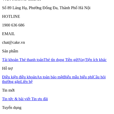
Số 89 Láng Hạ, Phường Đống Đa, Thành Phố Hà Nội
HOTLINE
1900 636 686
EMAIL
chat@cake.vn
Sản phẩm
Tài khoản
Thẻ thanh toán
Thẻ tín dụng
Tiền gửi
Vay
Tiện ích khác
Hỗ trợ
Điều kiện điều khoản
An toàn bảo mật
Biểu mẫu biểu phí
Câu hỏi
thường gặp
Liên hệ
Tin mới
Tin tức & bài viết
Tin ưu đãi
Tuyển dụng