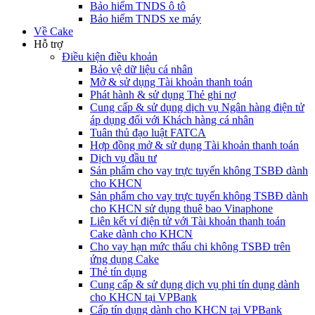
Bảo hiểm TNDS ô tô
Bảo hiểm TNDS xe máy
Về Cake
Hỗ trợ
Điều kiện điều khoản
Bảo vệ dữ liệu cá nhân
Mở & sử dụng Tài khoản thanh toán
Phát hành & sử dụng Thẻ ghi nợ
Cung cấp & sử dụng dịch vụ Ngân hàng điện tử
áp dụng đối với Khách hàng cá nhân
Tuân thủ đạo luật FATCA
Hợp đồng mở & sử dụng Tài khoản thanh toán
Dịch vụ đầu tư
Sản phẩm cho vay trực tuyến không TSBĐ dành
cho KHCN
Sản phẩm cho vay trực tuyến không TSBĐ dành
cho KHCN sử dụng thuê bao Vinaphone
Liên kết ví điện tử với Tài khoản thanh toán
Cake dành cho KHCN
Cho vay hạn mức thấu chi không TSBĐ trên
ứng dụng Cake
Thẻ tín dụng
Cung cấp & sử dụng dịch vụ phi tín dụng dành
cho KHCN tại VPBank
Cấp tín dụng dành cho KHCN tại VPBank