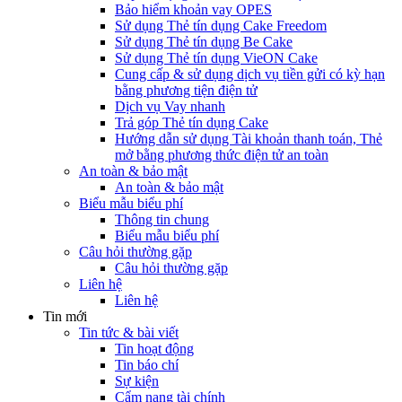
Bảo hiểm khoản vay OPES
Sử dụng Thẻ tín dụng Cake Freedom
Sử dụng Thẻ tín dụng Be Cake
Sử dụng Thẻ tín dụng VieON Cake
Cung cấp & sử dụng dịch vụ tiền gửi có kỳ hạn
bằng phương tiện điện tử
Dịch vụ Vay nhanh
Trả góp Thẻ tín dụng Cake
Hướng dẫn sử dụng Tài khoản thanh toán, Thẻ
mở bằng phương thức điện tử an toàn
An toàn & bảo mật
An toàn & bảo mật
Biểu mẫu biểu phí
Thông tin chung
Biểu mẫu biểu phí
Câu hỏi thường gặp
Câu hỏi thường gặp
Liên hệ
Liên hệ
Tin mới
Tin tức & bài viết
Tin hoạt động
Tin báo chí
Sự kiện
Cẩm nang tài chính