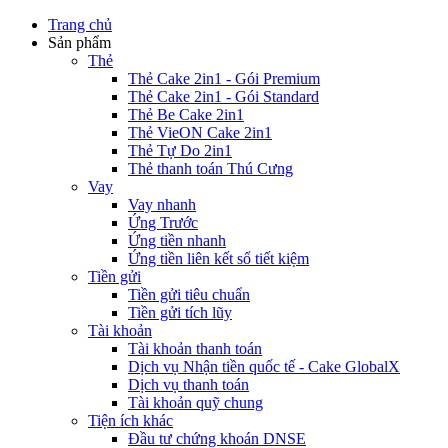
Trang chủ
Sản phẩm
Thẻ
Thẻ Cake 2in1 - Gói Premium
Thẻ Cake 2in1 - Gói Standard
Thẻ Be Cake 2in1
Thẻ VieON Cake 2in1
Thẻ Tự Do 2in1
Thẻ thanh toán Thú Cưng
Vay
Vay nhanh
Ứng Trước
Ứng tiền nhanh
Ứng tiền liên kết sổ tiết kiệm
Tiền gửi
Tiền gửi tiêu chuẩn
Tiền gửi tích lũy
Tài khoản
Tài khoản thanh toán
Dịch vụ Nhận tiền quốc tế - Cake GlobalX
Dịch vụ thanh toán
Tài khoản quỹ chung
Tiện ích khác
Đầu tư chứng khoán DNSE