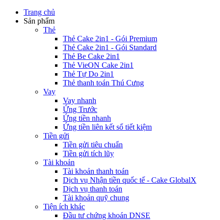
Trang chủ
Sản phẩm
Thẻ
Thẻ Cake 2in1 - Gói Premium
Thẻ Cake 2in1 - Gói Standard
Thẻ Be Cake 2in1
Thẻ VieON Cake 2in1
Thẻ Tự Do 2in1
Thẻ thanh toán Thú Cưng
Vay
Vay nhanh
Ứng Trước
Ứng tiền nhanh
Ứng tiền liên kết sổ tiết kiệm
Tiền gửi
Tiền gửi tiêu chuẩn
Tiền gửi tích lũy
Tài khoản
Tài khoản thanh toán
Dịch vụ Nhận tiền quốc tế - Cake GlobalX
Dịch vụ thanh toán
Tài khoản quỹ chung
Tiện ích khác
Đầu tư chứng khoán DNSE