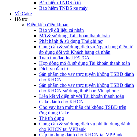
Bảo hiểm TNDS ô tô
Bảo hiểm TNDS xe máy
Về Cake
Hỗ trợ
Điều kiện điều khoản
Bảo vệ dữ liệu cá nhân
Mở & sử dụng Tài khoản thanh toán
Phát hành & sử dụng Thẻ ghi nợ
Cung cấp & sử dụng dịch vụ Ngân hàng điện tử
áp dụng đối với Khách hàng cá nhân
Tuân thủ đạo luật FATCA
Hợp đồng mở & sử dụng Tài khoản thanh toán
Dịch vụ đầu tư
Sản phẩm cho vay trực tuyến không TSBĐ dành
cho KHCN
Sản phẩm cho vay trực tuyến không TSBĐ dành
cho KHCN sử dụng thuê bao Vinaphone
Liên kết ví điện tử với Tài khoản thanh toán
Cake dành cho KHCN
Cho vay hạn mức thấu chi không TSBĐ trên
ứng dụng Cake
Thẻ tín dụng
Cung cấp & sử dụng dịch vụ phi tín dụng dành
cho KHCN tại VPBank
Cấp tín dụng dành cho KHCN tại VPBank