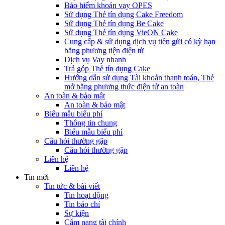
Bảo hiểm khoản vay OPES
Sử dụng Thẻ tín dụng Cake Freedom
Sử dụng Thẻ tín dụng Be Cake
Sử dụng Thẻ tín dụng VieON Cake
Cung cấp & sử dụng dịch vụ tiền gửi có kỳ hạn
bằng phương tiện điện tử
Dịch vụ Vay nhanh
Trả góp Thẻ tín dụng Cake
Hướng dẫn sử dụng Tài khoản thanh toán, Thẻ
mở bằng phương thức điện tử an toàn
An toàn & bảo mật
An toàn & bảo mật
Biểu mẫu biểu phí
Thông tin chung
Biểu mẫu biểu phí
Câu hỏi thường gặp
Câu hỏi thường gặp
Liên hệ
Liên hệ
Tin mới
Tin tức & bài viết
Tin hoạt động
Tin báo chí
Sự kiện
Cẩm nang tài chính