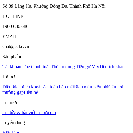
Số 89 Láng Hạ, Phường Đống Đa, Thành Phố Hà Nội
HOTLINE
1900 636 686
EMAIL
chat@cake.vn
Sản phẩm
Tài khoản
Thẻ thanh toán
Thẻ tín dụng
Tiền gửi
Vay
Tiện ích khác
Hỗ trợ
Điều kiện điều khoản
An toàn bảo mật
Biểu mẫu biểu phí
Câu hỏi
thường gặp
Liên hệ
Tin mới
Tin tức & bài viết
Tin ưu đãi
Tuyển dụng
Việc làm