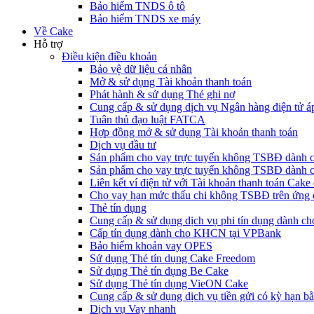
Bảo hiểm TNDS ô tô
Bảo hiểm TNDS xe máy
Về Cake
Hỗ trợ
Điều kiện điều khoản
Bảo vệ dữ liệu cá nhân
Mở & sử dụng Tài khoản thanh toán
Phát hành & sử dụng Thẻ ghi nợ
Cung cấp & sử dụng dịch vụ Ngân hàng điện tử á
Tuân thủ đạo luật FATCA
Hợp đồng mở & sử dụng Tài khoản thanh toán
Dịch vụ đầu tư
Sản phẩm cho vay trực tuyến không TSBĐ dàn
Sản phẩm cho vay trực tuyến không TSBĐ dành 
Liên kết ví điện tử với Tài khoản thanh toán Ca
Cho vay hạn mức thấu chi không TSBĐ trên ứng
Thẻ tín dụng
Cung cấp & sử dụng dịch vụ phi tín dụng dành 
Cấp tín dụng dành cho KHCN tại VPBank
Bảo hiểm khoản vay OPES
Sử dụng Thẻ tín dụng Cake Freedom
Sử dụng Thẻ tín dụng Be Cake
Sử dụng Thẻ tín dụng VieON Cake
Cung cấp & sử dụng dịch vụ tiền gửi có kỳ hạn bằ
Dịch vụ Vay nhanh