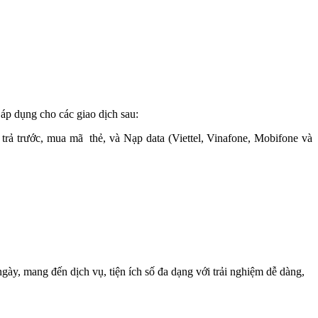
, áp dụng cho các giao dịch sau:
bao trả trước, mua mã thẻ, và Nạp data (Viettel, Vinafone, Mobifone và
gày, mang đến dịch vụ, tiện ích số đa dạng với trải nghiệm dễ dàng,