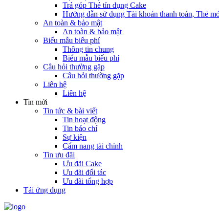
Trả góp Thẻ tín dụng Cake
Hướng dẫn sử dụng Tài khoản thanh toán, Thẻ mở
An toàn & bảo mật
An toàn & bảo mật
Biểu mẫu biểu phí
Thông tin chung
Biểu mẫu biểu phí
Câu hỏi thường gặp
Câu hỏi thường gặp
Liên hệ
Liên hệ
Tin mới
Tin tức & bài viết
Tin hoạt động
Tin báo chí
Sự kiện
Cẩm nang tài chính
Tin ưu đãi
Ưu đãi Cake
Ưu đãi đối tác
Ưu đãi tổng hợp
Tải ứng dụng