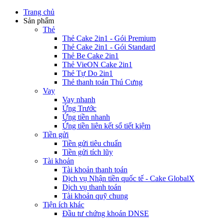
Trang chủ
Sản phẩm
Thẻ
Thẻ Cake 2in1 - Gói Premium
Thẻ Cake 2in1 - Gói Standard
Thẻ Be Cake 2in1
Thẻ VieON Cake 2in1
Thẻ Tự Do 2in1
Thẻ thanh toán Thú Cưng
Vay
Vay nhanh
Ứng Trước
Ứng tiền nhanh
Ứng tiền liên kết sổ tiết kiệm
Tiền gửi
Tiền gửi tiêu chuẩn
Tiền gửi tích lũy
Tài khoản
Tài khoản thanh toán
Dịch vụ Nhận tiền quốc tế - Cake GlobalX
Dịch vụ thanh toán
Tài khoản quỹ chung
Tiện ích khác
Đầu tư chứng khoán DNSE