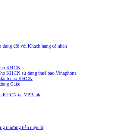
p dụng đối với Khách hàng cá nhân
h cho KHCN
cho KHCN sử dụng thuê bao Vinaphone
ke dành cho KHCN
 dụng Cake
cho KHCN tại VPBank
ng phương tiện điện tử