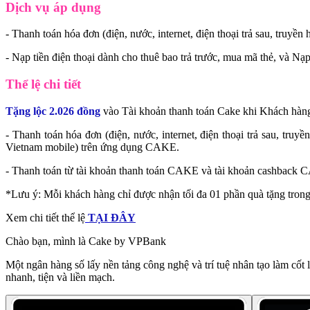
Dịch vụ áp dụng
- Thanh toán hóa đơn (điện, nước, internet, điện thoại trả sau, truyền 
- Nạp tiền điện thoại dành cho thuê bao trả trước, mua mã thẻ, v
Thể lệ chi tiết
Tặng lộc 2.026 đồng
vào Tài khoản thanh toán Cake khi Khách hàng 
- Thanh toán hóa đơn (điện, nước, internet, điện thoại trả sau, truyê
Vietnam mobile) trên ứng dụng CAKE.
- Thanh toán từ tài khoản thanh toán CAKE và tài khoản cashbac
*Lưu ý: Mỗi khách hàng chỉ được nhận tối đa 01 phần quà tặng trong
Xem chi tiết thể lệ
TẠI ĐÂY
Chào bạn, mình là Cake by VPBank
Một ngân hàng số lấy nền tảng công nghệ và trí tuệ nhân tạo làm cốt 
nhanh, tiện và liền mạch.