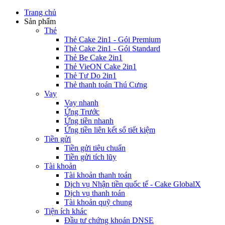
Trang chủ
Sản phẩm
Thẻ
Thẻ Cake 2in1 - Gói Premium
Thẻ Cake 2in1 - Gói Standard
Thẻ Be Cake 2in1
Thẻ VieON Cake 2in1
Thẻ Tự Do 2in1
Thẻ thanh toán Thú Cưng
Vay
Vay nhanh
Ứng Trước
Ứng tiền nhanh
Ứng tiền liên kết sổ tiết kiệm
Tiền gửi
Tiền gửi tiêu chuẩn
Tiền gửi tích lũy
Tài khoản
Tài khoản thanh toán
Dịch vụ Nhận tiền quốc tế - Cake GlobalX
Dịch vụ thanh toán
Tài khoản quỹ chung
Tiện ích khác
Đầu tư chứng khoán DNSE