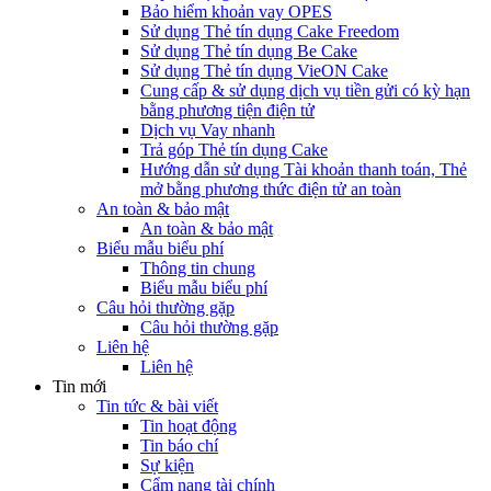
Bảo hiểm khoản vay OPES
Sử dụng Thẻ tín dụng Cake Freedom
Sử dụng Thẻ tín dụng Be Cake
Sử dụng Thẻ tín dụng VieON Cake
Cung cấp & sử dụng dịch vụ tiền gửi có kỳ hạn
bằng phương tiện điện tử
Dịch vụ Vay nhanh
Trả góp Thẻ tín dụng Cake
Hướng dẫn sử dụng Tài khoản thanh toán, Thẻ
mở bằng phương thức điện tử an toàn
An toàn & bảo mật
An toàn & bảo mật
Biểu mẫu biểu phí
Thông tin chung
Biểu mẫu biểu phí
Câu hỏi thường gặp
Câu hỏi thường gặp
Liên hệ
Liên hệ
Tin mới
Tin tức & bài viết
Tin hoạt động
Tin báo chí
Sự kiện
Cẩm nang tài chính