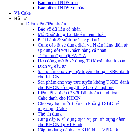
Bảo hiểm TNDS ô tô
Bảo hiểm TNDS xe máy
Về Cake
Hỗ trợ
Điều kiện điều khoản
Bảo vệ dữ liệu cá nhân
Mở & sử dụng Tài khoản thanh toán
Phát hành & sử dụng Thẻ ghi nợ
Cung cấp & sử dụng dịch vụ Ngân hàng điện tử
áp dụng đối với Khách hàng cá nhân
Tuân thủ đạo luật FATCA
Hợp đồng mở & sử dụng Tài khoản thanh toán
Dịch vụ đầu tư
Sản phẩm cho vay trực tuyến không TSBĐ dành
cho KHCN
Sản phẩm cho vay trực tuyến không TSBĐ dành
cho KHCN sử dụng thuê bao Vinaphone
Liên kết ví điện tử với Tài khoản thanh toán
Cake dành cho KHCN
Cho vay hạn mức thấu chi không TSBĐ trên
ứng dụng Cake
Thẻ tín dụng
Cung cấp & sử dụng dịch vụ phi tín dụng dành
cho KHCN tại VPBank
Cấp tín dụng dành cho KHCN tại VPBank