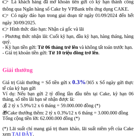
👉 Là khách hàng đã mở khoản tiền gửi có kỳ hạn thành công
thông qua Ngân hàng số Cake by VPBank trên ứng dụng CAKE.
👉 Có ngày đáo hạn trong giai đoạn từ ngày 01/09/2024 đến hết
ngày 30/09/2025.
👉 Hình thức đáo hạn: Nhận cả gốc và lãi
- Phương thức nhận lãi: Cuối kỳ hạn, đầu kỳ hạn, hàng tháng, hàng
quý.
- Kỳ hạn tiền gửi:
Từ 06 tháng trở lên
và không tất toán trước hạn.
- Giá trị khoản tiền gửi:
Từ 10 triệu đồng trở lên
.
Giải thưởng
0.3%
Giá trị Giải thưởng = Số tiền gửi x
/365 x Số ngày gửi thực
tế của kỳ hạn gửi
Ví dụ: Nếu bạn gửi 2 tỷ đồng lần đầu tiên tại Cake, kỳ hạn 06
tháng, số tiền lãi bạn sẽ nhận được là:
💰 2 tỷ x 5.9%/12 x 6 tháng = 59.000.000 đồng (*)
🎁Cake thưởng thêm: 2 tỷ x 0.3%/12 x 6 tháng = 3.000.000 đồng
Tổng cộng tiền lời: 62.000.000 đồng (*)
(*) Lãi suất chỉ mang giá trị tham khảo, lãi suất niêm yết của Cake
xem
TẠI ĐÂY
.