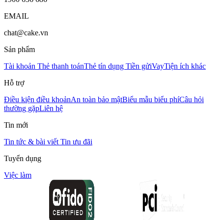
EMAIL
chat@cake.vn
Sản phẩm
Tài khoản
Thẻ thanh toán
Thẻ tín dụng
Tiền gửi
Vay
Tiện ích khác
Hỗ trợ
Điều kiện điều khoản
An toàn bảo mật
Biểu mẫu biểu phí
Câu hỏi
thường gặp
Liên hệ
Tin mới
Tin tức & bài viết
Tin ưu đãi
Tuyển dụng
Việc làm