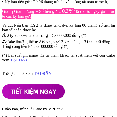
▪️ Kỳ hạn tiền gửi: Từ 06 tháng trở lên và không tất toán trước hạn.
0,3%
Giá trị Giải thưởng = Số tiền gửi x
/365 x Số ngày gửi thực
tế của kỳ hạn gửi
Ví dụ: Nếu bạn gửi 2 tỷ đồng tại Cake, kỳ hạn 06 tháng, số tiền lãi
bạn sẽ nhận được là:
💰 2 tỷ x 5,3%/12 x 6 tháng = 53.000.000 đồng (*)
🎁Cake thưởng thêm: 2 tỷ x 0,3%/12 x 6 tháng = 3.000.000 đồng
Tổng cộng tiền lời: 56.000.000 đồng (*)
(*) Lãi suất chỉ mang giá trị tham khảo, lãi suất niêm yết của Cake
xem
TẠI ĐÂY
.
Thể lệ chi tiết xem
TẠI ĐÂY
.
Chào bạn, mình là Cake by VPBank