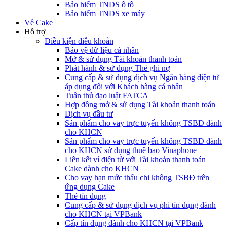
Bảo hiểm TNDS ô tô
Bảo hiểm TNDS xe máy
Về Cake
Hỗ trợ
Điều kiện điều khoản
Bảo vệ dữ liệu cá nhân
Mở & sử dụng Tài khoản thanh toán
Phát hành & sử dụng Thẻ ghi nợ
Cung cấp & sử dụng dịch vụ Ngân hàng điện tử
áp dụng đối với Khách hàng cá nhân
Tuân thủ đạo luật FATCA
Hợp đồng mở & sử dụng Tài khoản thanh toán
Dịch vụ đầu tư
Sản phẩm cho vay trực tuyến không TSBĐ dành
cho KHCN
Sản phẩm cho vay trực tuyến không TSBĐ dành
cho KHCN sử dụng thuê bao Vinaphone
Liên kết ví điện tử với Tài khoản thanh toán
Cake dành cho KHCN
Cho vay hạn mức thấu chi không TSBĐ trên
ứng dụng Cake
Thẻ tín dụng
Cung cấp & sử dụng dịch vụ phi tín dụng dành
cho KHCN tại VPBank
Cấp tín dụng dành cho KHCN tại VPBank