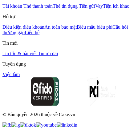
Tài khoản
Thẻ thanh toán
Thẻ tín dụng
Tiền gửi
Vay
Tiện ích khác
Hỗ trợ
Điều kiện điều khoản
An toàn bảo mật
Biểu mẫu biểu phí
Câu hỏi
thường gặp
Liên hệ
Tin mới
Tin tức & bài viết
Tin ưu đãi
Tuyển dụng
Việc làm
© Bản quyền
2026
thuộc về Cake.vn