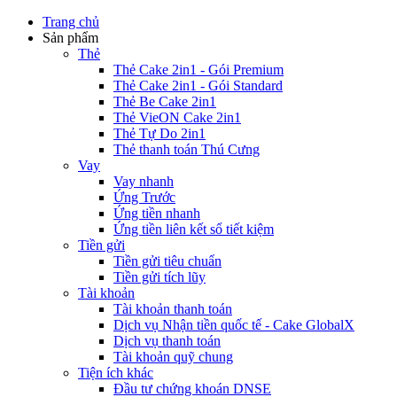
Trang chủ
Sản phẩm
Thẻ
Thẻ Cake 2in1 - Gói Premium
Thẻ Cake 2in1 - Gói Standard
Thẻ Be Cake 2in1
Thẻ VieON Cake 2in1
Thẻ Tự Do 2in1
Thẻ thanh toán Thú Cưng
Vay
Vay nhanh
Ứng Trước
Ứng tiền nhanh
Ứng tiền liên kết sổ tiết kiệm
Tiền gửi
Tiền gửi tiêu chuẩn
Tiền gửi tích lũy
Tài khoản
Tài khoản thanh toán
Dịch vụ Nhận tiền quốc tế - Cake GlobalX
Dịch vụ thanh toán
Tài khoản quỹ chung
Tiện ích khác
Đầu tư chứng khoán DNSE