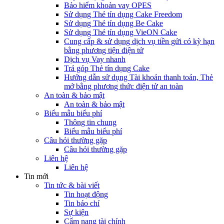
Bảo hiểm khoản vay OPES
Sử dụng Thẻ tín dụng Cake Freedom
Sử dụng Thẻ tín dụng Be Cake
Sử dụng Thẻ tín dụng VieON Cake
Cung cấp & sử dụng dịch vụ tiền gửi có kỳ hạn
bằng phương tiện điện tử
Dịch vụ Vay nhanh
Trả góp Thẻ tín dụng Cake
Hướng dẫn sử dụng Tài khoản thanh toán, Thẻ
mở bằng phương thức điện tử an toàn
An toàn & bảo mật
An toàn & bảo mật
Biểu mẫu biểu phí
Thông tin chung
Biểu mẫu biểu phí
Câu hỏi thường gặp
Câu hỏi thường gặp
Liên hệ
Liên hệ
Tin mới
Tin tức & bài viết
Tin hoạt động
Tin báo chí
Sự kiện
Cẩm nang tài chính