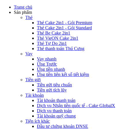
Trang chủ
Sản phẩm
Thẻ
Thẻ Cake 2in1 - Gói Premium
Thẻ Cake 2in1 - Gói Standard
Thẻ Be Cake 2in1
Thẻ VieON Cake 2in1
Thẻ Tự Do 2in1
Thẻ thanh toán Thú Cưng
Vay
Vay nhanh
Ứng Trước
Ứng tiền nhanh
Ứng tiền liên kết sổ tiết kiệm
Tiền gửi
Tiền gửi tiêu chuẩn
Tiền gửi tích lũy
Tài khoản
Tài khoản thanh toán
Dịch vụ Nhận tiền quốc tế - Cake GlobalX
Dịch vụ thanh toán
Tài khoản quỹ chung
Tiện ích khác
Đầu tư chứng khoán DNSE