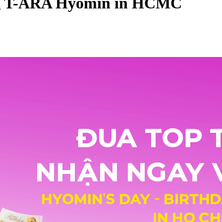
ing T-ARA Hyomin in HCMC