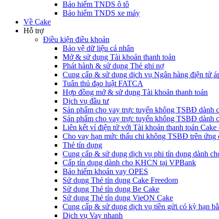
Bảo hiểm TNDS ô tô
Bảo hiểm TNDS xe máy
Về Cake
Hỗ trợ
Điều kiện điều khoản
Bảo vệ dữ liệu cá nhân
Mở & sử dụng Tài khoản thanh toán
Phát hành & sử dụng Thẻ ghi nợ
Cung cấp & sử dụng dịch vụ Ngân hàng điện tử á
Tuân thủ đạo luật FATCA
Hợp đồng mở & sử dụng Tài khoản thanh toán
Dịch vụ đầu tư
Sản phẩm cho vay trực tuyến không TSBĐ dàn
Sản phẩm cho vay trực tuyến không TSBĐ dành 
Liên kết ví điện tử với Tài khoản thanh toán Ca
Cho vay hạn mức thấu chi không TSBĐ trên ứng
Thẻ tín dụng
Cung cấp & sử dụng dịch vụ phi tín dụng dành 
Cấp tín dụng dành cho KHCN tại VPBank
Bảo hiểm khoản vay OPES
Sử dụng Thẻ tín dụng Cake Freedom
Sử dụng Thẻ tín dụng Be Cake
Sử dụng Thẻ tín dụng VieON Cake
Cung cấp & sử dụng dịch vụ tiền gửi có kỳ hạn bằ
Dịch vụ Vay nhanh