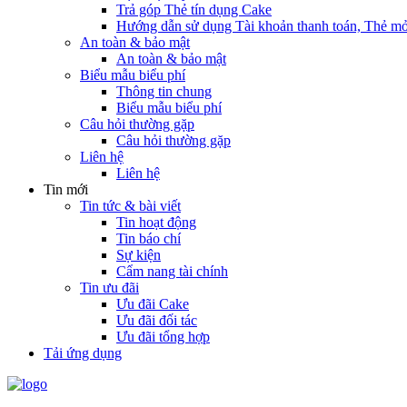
Trả góp Thẻ tín dụng Cake
Hướng dẫn sử dụng Tài khoản thanh toán, Thẻ mở
An toàn & bảo mật
An toàn & bảo mật
Biểu mẫu biểu phí
Thông tin chung
Biểu mẫu biểu phí
Câu hỏi thường gặp
Câu hỏi thường gặp
Liên hệ
Liên hệ
Tin mới
Tin tức & bài viết
Tin hoạt động
Tin báo chí
Sự kiện
Cẩm nang tài chính
Tin ưu đãi
Ưu đãi Cake
Ưu đãi đối tác
Ưu đãi tổng hợp
Tải ứng dụng