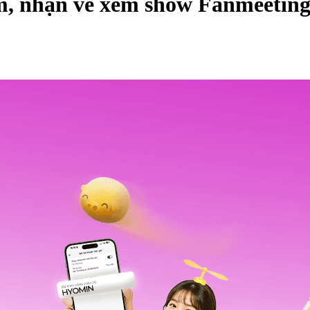
kiệm, nhận vé xem show Fanmeet