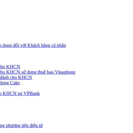
p dụng đối với Khách hàng cá nhân
h cho KHCN
cho KHCN sử dụng thuê bao Vinaphone
ke dành cho KHCN
 dụng Cake
cho KHCN tại VPBank
ng phương tiện điện tử