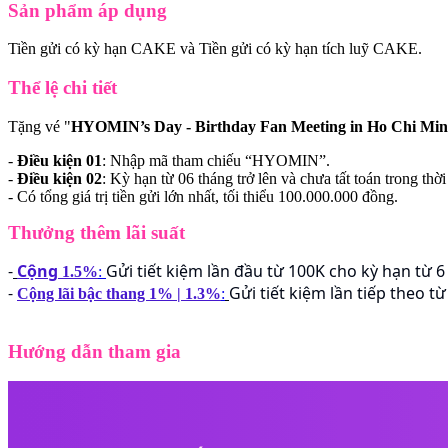
Sản phẩm áp dụng
Tiền gửi có kỳ hạn CAKE và Tiền gửi có kỳ hạn tích luỹ CAKE.
Thể lệ chi tiết
Tặng vé "
HYOMIN’s Day - Birthday Fan Meeting in Ho Chi Min
-
Điều kiện 01
: Nhập mã tham chiếu “HYOMIN”.
-
Điều kiện 02
: Kỳ hạn từ 06 tháng trở lên và chưa tất toán trong thời
- Có tổng giá trị tiền gửi lớn nhất, tối thiểu 100.000.000 đồng.
Thưởng thêm lãi suất
-
Cộng
Gửi tiết kiệm lần đầu từ 100K cho kỳ hạn từ 
1.5%
:
-
Gửi tiết kiệm lần tiếp theo 
Cộng lãi bậc thang 1% | 1.3%
:
Hướng dẫn tham gia