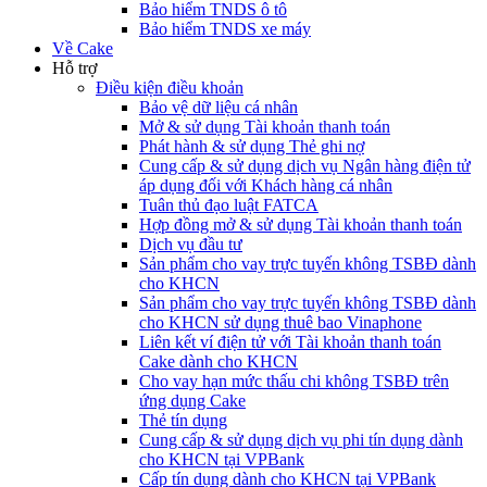
Bảo hiểm TNDS ô tô
Bảo hiểm TNDS xe máy
Về Cake
Hỗ trợ
Điều kiện điều khoản
Bảo vệ dữ liệu cá nhân
Mở & sử dụng Tài khoản thanh toán
Phát hành & sử dụng Thẻ ghi nợ
Cung cấp & sử dụng dịch vụ Ngân hàng điện tử
áp dụng đối với Khách hàng cá nhân
Tuân thủ đạo luật FATCA
Hợp đồng mở & sử dụng Tài khoản thanh toán
Dịch vụ đầu tư
Sản phẩm cho vay trực tuyến không TSBĐ dành
cho KHCN
Sản phẩm cho vay trực tuyến không TSBĐ dành
cho KHCN sử dụng thuê bao Vinaphone
Liên kết ví điện tử với Tài khoản thanh toán
Cake dành cho KHCN
Cho vay hạn mức thấu chi không TSBĐ trên
ứng dụng Cake
Thẻ tín dụng
Cung cấp & sử dụng dịch vụ phi tín dụng dành
cho KHCN tại VPBank
Cấp tín dụng dành cho KHCN tại VPBank