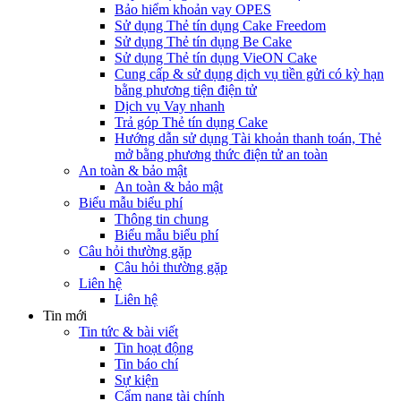
Bảo hiểm khoản vay OPES
Sử dụng Thẻ tín dụng Cake Freedom
Sử dụng Thẻ tín dụng Be Cake
Sử dụng Thẻ tín dụng VieON Cake
Cung cấp & sử dụng dịch vụ tiền gửi có kỳ hạn
bằng phương tiện điện tử
Dịch vụ Vay nhanh
Trả góp Thẻ tín dụng Cake
Hướng dẫn sử dụng Tài khoản thanh toán, Thẻ
mở bằng phương thức điện tử an toàn
An toàn & bảo mật
An toàn & bảo mật
Biểu mẫu biểu phí
Thông tin chung
Biểu mẫu biểu phí
Câu hỏi thường gặp
Câu hỏi thường gặp
Liên hệ
Liên hệ
Tin mới
Tin tức & bài viết
Tin hoạt động
Tin báo chí
Sự kiện
Cẩm nang tài chính