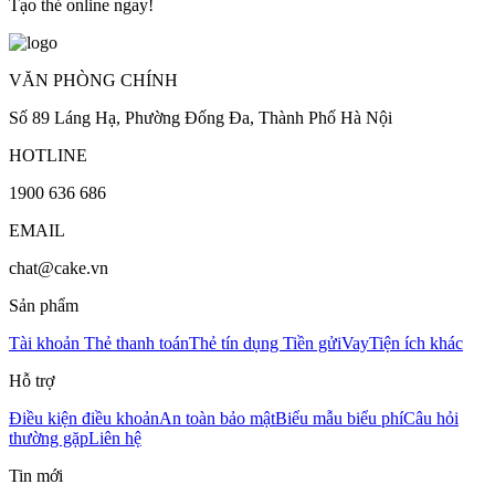
Tạo thẻ online ngay!
VĂN PHÒNG CHÍNH
Số 89 Láng Hạ, Phường Đống Đa, Thành Phố Hà Nội
HOTLINE
1900 636 686
EMAIL
chat@cake.vn
Sản phẩm
Tài khoản
Thẻ thanh toán
Thẻ tín dụng
Tiền gửi
Vay
Tiện ích khác
Hỗ trợ
Điều kiện điều khoản
An toàn bảo mật
Biểu mẫu biểu phí
Câu hỏi
thường gặp
Liên hệ
Tin mới