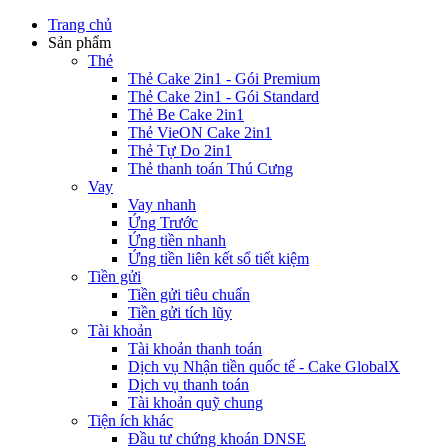
Trang chủ
Sản phẩm
Thẻ
Thẻ Cake 2in1 - Gói Premium
Thẻ Cake 2in1 - Gói Standard
Thẻ Be Cake 2in1
Thẻ VieON Cake 2in1
Thẻ Tự Do 2in1
Thẻ thanh toán Thú Cưng
Vay
Vay nhanh
Ứng Trước
Ứng tiền nhanh
Ứng tiền liên kết sổ tiết kiệm
Tiền gửi
Tiền gửi tiêu chuẩn
Tiền gửi tích lũy
Tài khoản
Tài khoản thanh toán
Dịch vụ Nhận tiền quốc tế - Cake GlobalX
Dịch vụ thanh toán
Tài khoản quỹ chung
Tiện ích khác
Đầu tư chứng khoán DNSE