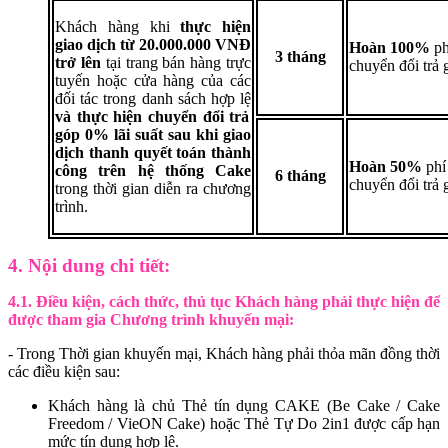
Khách hàng khi
thực hiện
giao dịch từ 20.000.000 VNĐ
Hoàn 100%
ph
3 tháng
trở lên
tại trang bán hàng trực
chuyển đổi trả 
tuyến hoặc cửa hàng của các
đối tác trong danh sách hợp lệ
và thực hiện chuyển đổi trả
góp 0% lãi suất sau khi giao
dịch thanh quyết toán thành
Hoàn 50%
phí
công trên hệ thống Cake
6 tháng
chuyển đổi trả 
trong thời gian diễn ra chương
trình.
4. Nội dung chi tiết:
4.1. Điều kiện, cách thức, thủ tục Khách hàng phải thực hiện để
được tham gia Chương trình khuyến mại:
- T
rong Thời gian khuyến mại, Khách hàng phải thỏa mãn đồng thời
các điều kiện sau:
Khách hàng là chủ Thẻ tín dụng CAKE (Be Cake / Cake
Freedom / VieON Cake) hoặc Thẻ Tự Do 2in1 được cấp hạn
mức tín dụng hợp lệ.