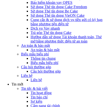
Bảo hiểm khoản vay OPES
Sử dụng Thẻ tín dụng Cake Freedom
Sử dụng Thẻ tín dụng Be Cake
Sử dụng Thẻ tín dụng VieON Cake
Cung cấp & sử dụng dịch vụ tiền gửi có kỳ hạn
bằng phương tiện điện tử
Dịch vụ Vay nhanh
Trả góp Thẻ tín dụng Cake
Hướng dẫn sử dụng Tài khoản thanh toán, Thẻ
mở bằng phương thức điện tử an toàn
An toàn & bảo mật
An toàn & bảo mật
Biểu mẫu biểu phí
Thông tin chung
Biểu mẫu biểu phí
Câu hỏi thường gặp
Câu hỏi thường gặp
Liên hệ
Liên hệ
Tin mới
Tin tức & bài viết
Tin hoạt động
Tin báo chí
Sự kiện
Cẩm nang tài chính