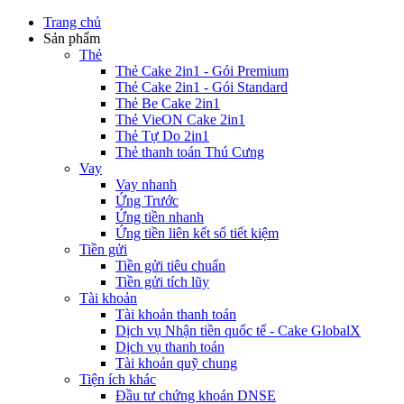
Trang chủ
Sản phẩm
Thẻ
Thẻ Cake 2in1 - Gói Premium
Thẻ Cake 2in1 - Gói Standard
Thẻ Be Cake 2in1
Thẻ VieON Cake 2in1
Thẻ Tự Do 2in1
Thẻ thanh toán Thú Cưng
Vay
Vay nhanh
Ứng Trước
Ứng tiền nhanh
Ứng tiền liên kết sổ tiết kiệm
Tiền gửi
Tiền gửi tiêu chuẩn
Tiền gửi tích lũy
Tài khoản
Tài khoản thanh toán
Dịch vụ Nhận tiền quốc tế - Cake GlobalX
Dịch vụ thanh toán
Tài khoản quỹ chung
Tiện ích khác
Đầu tư chứng khoán DNSE