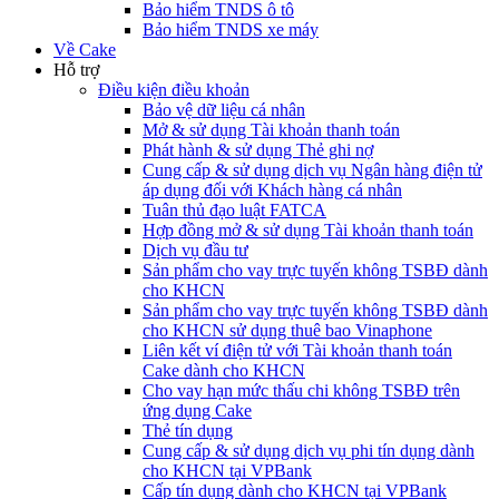
Bảo hiểm TNDS ô tô
Bảo hiểm TNDS xe máy
Về Cake
Hỗ trợ
Điều kiện điều khoản
Bảo vệ dữ liệu cá nhân
Mở & sử dụng Tài khoản thanh toán
Phát hành & sử dụng Thẻ ghi nợ
Cung cấp & sử dụng dịch vụ Ngân hàng điện tử
áp dụng đối với Khách hàng cá nhân
Tuân thủ đạo luật FATCA
Hợp đồng mở & sử dụng Tài khoản thanh toán
Dịch vụ đầu tư
Sản phẩm cho vay trực tuyến không TSBĐ dành
cho KHCN
Sản phẩm cho vay trực tuyến không TSBĐ dành
cho KHCN sử dụng thuê bao Vinaphone
Liên kết ví điện tử với Tài khoản thanh toán
Cake dành cho KHCN
Cho vay hạn mức thấu chi không TSBĐ trên
ứng dụng Cake
Thẻ tín dụng
Cung cấp & sử dụng dịch vụ phi tín dụng dành
cho KHCN tại VPBank
Cấp tín dụng dành cho KHCN tại VPBank