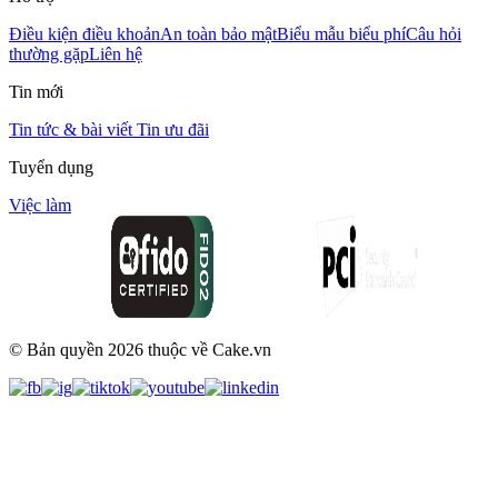
Điều kiện điều khoản
An toàn bảo mật
Biểu mẫu biểu phí
Câu hỏi
thường gặp
Liên hệ
Tin mới
Tin tức & bài viết
Tin ưu đãi
Tuyển dụng
Việc làm
© Bản quyền
2026
thuộc về Cake.vn