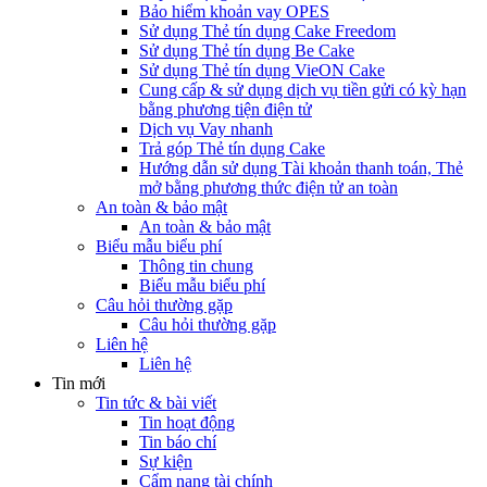
Bảo hiểm khoản vay OPES
Sử dụng Thẻ tín dụng Cake Freedom
Sử dụng Thẻ tín dụng Be Cake
Sử dụng Thẻ tín dụng VieON Cake
Cung cấp & sử dụng dịch vụ tiền gửi có kỳ hạn
bằng phương tiện điện tử
Dịch vụ Vay nhanh
Trả góp Thẻ tín dụng Cake
Hướng dẫn sử dụng Tài khoản thanh toán, Thẻ
mở bằng phương thức điện tử an toàn
An toàn & bảo mật
An toàn & bảo mật
Biểu mẫu biểu phí
Thông tin chung
Biểu mẫu biểu phí
Câu hỏi thường gặp
Câu hỏi thường gặp
Liên hệ
Liên hệ
Tin mới
Tin tức & bài viết
Tin hoạt động
Tin báo chí
Sự kiện
Cẩm nang tài chính