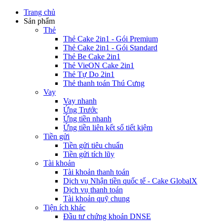
Trang chủ
Sản phẩm
Thẻ
Thẻ Cake 2in1 - Gói Premium
Thẻ Cake 2in1 - Gói Standard
Thẻ Be Cake 2in1
Thẻ VieON Cake 2in1
Thẻ Tự Do 2in1
Thẻ thanh toán Thú Cưng
Vay
Vay nhanh
Ứng Trước
Ứng tiền nhanh
Ứng tiền liên kết sổ tiết kiệm
Tiền gửi
Tiền gửi tiêu chuẩn
Tiền gửi tích lũy
Tài khoản
Tài khoản thanh toán
Dịch vụ Nhận tiền quốc tế - Cake GlobalX
Dịch vụ thanh toán
Tài khoản quỹ chung
Tiện ích khác
Đầu tư chứng khoán DNSE