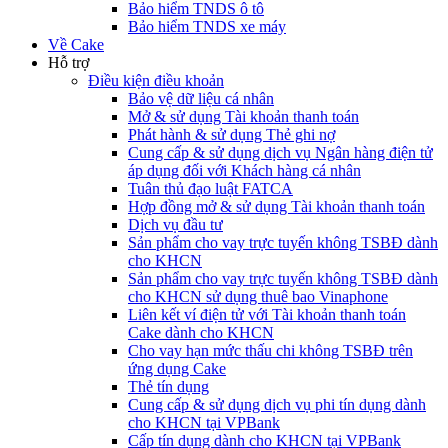
Bảo hiểm TNDS ô tô
Bảo hiểm TNDS xe máy
Về Cake
Hỗ trợ
Điều kiện điều khoản
Bảo vệ dữ liệu cá nhân
Mở & sử dụng Tài khoản thanh toán
Phát hành & sử dụng Thẻ ghi nợ
Cung cấp & sử dụng dịch vụ Ngân hàng điện tử
áp dụng đối với Khách hàng cá nhân
Tuân thủ đạo luật FATCA
Hợp đồng mở & sử dụng Tài khoản thanh toán
Dịch vụ đầu tư
Sản phẩm cho vay trực tuyến không TSBĐ dành
cho KHCN
Sản phẩm cho vay trực tuyến không TSBĐ dành
cho KHCN sử dụng thuê bao Vinaphone
Liên kết ví điện tử với Tài khoản thanh toán
Cake dành cho KHCN
Cho vay hạn mức thấu chi không TSBĐ trên
ứng dụng Cake
Thẻ tín dụng
Cung cấp & sử dụng dịch vụ phi tín dụng dành
cho KHCN tại VPBank
Cấp tín dụng dành cho KHCN tại VPBank