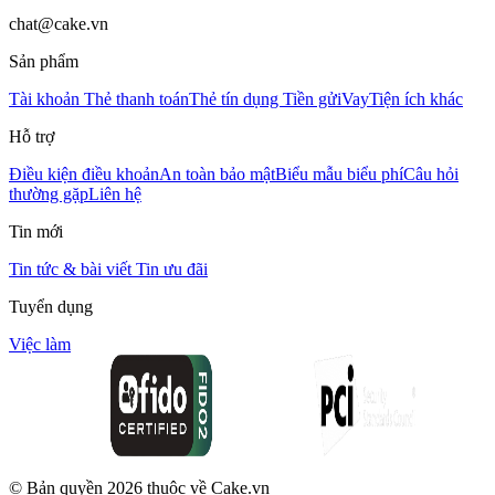
chat@cake.vn
Sản phẩm
Tài khoản
Thẻ thanh toán
Thẻ tín dụng
Tiền gửi
Vay
Tiện ích khác
Hỗ trợ
Điều kiện điều khoản
An toàn bảo mật
Biểu mẫu biểu phí
Câu hỏi
thường gặp
Liên hệ
Tin mới
Tin tức & bài viết
Tin ưu đãi
Tuyển dụng
Việc làm
© Bản quyền
2026
thuộc về Cake.vn