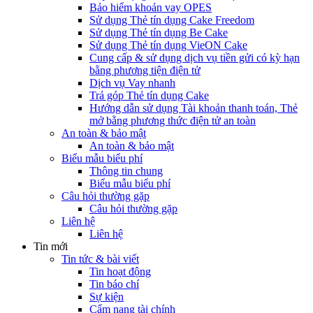
Bảo hiểm khoản vay OPES
Sử dụng Thẻ tín dụng Cake Freedom
Sử dụng Thẻ tín dụng Be Cake
Sử dụng Thẻ tín dụng VieON Cake
Cung cấp & sử dụng dịch vụ tiền gửi có kỳ hạn
bằng phương tiện điện tử
Dịch vụ Vay nhanh
Trả góp Thẻ tín dụng Cake
Hướng dẫn sử dụng Tài khoản thanh toán, Thẻ
mở bằng phương thức điện tử an toàn
An toàn & bảo mật
An toàn & bảo mật
Biểu mẫu biểu phí
Thông tin chung
Biểu mẫu biểu phí
Câu hỏi thường gặp
Câu hỏi thường gặp
Liên hệ
Liên hệ
Tin mới
Tin tức & bài viết
Tin hoạt động
Tin báo chí
Sự kiện
Cẩm nang tài chính