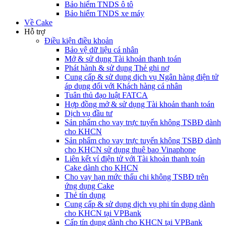
Bảo hiểm TNDS ô tô
Bảo hiểm TNDS xe máy
Về Cake
Hỗ trợ
Điều kiện điều khoản
Bảo vệ dữ liệu cá nhân
Mở & sử dụng Tài khoản thanh toán
Phát hành & sử dụng Thẻ ghi nợ
Cung cấp & sử dụng dịch vụ Ngân hàng điện tử
áp dụng đối với Khách hàng cá nhân
Tuân thủ đạo luật FATCA
Hợp đồng mở & sử dụng Tài khoản thanh toán
Dịch vụ đầu tư
Sản phẩm cho vay trực tuyến không TSBĐ dành
cho KHCN
Sản phẩm cho vay trực tuyến không TSBĐ dành
cho KHCN sử dụng thuê bao Vinaphone
Liên kết ví điện tử với Tài khoản thanh toán
Cake dành cho KHCN
Cho vay hạn mức thấu chi không TSBĐ trên
ứng dụng Cake
Thẻ tín dụng
Cung cấp & sử dụng dịch vụ phi tín dụng dành
cho KHCN tại VPBank
Cấp tín dụng dành cho KHCN tại VPBank