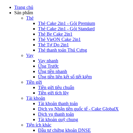
Trang chủ
Sản phẩm
Thẻ
Thẻ Cake 2in1 - Gói Premium
Thẻ Cake 2in1 - Gói Standard
Thẻ Be Cake 2in1
Thẻ VieON Cake 2in1
Thẻ Tự Do 2in1
Thẻ thanh toán Thú Cưng
Vay
Vay nhanh
Ứng Trước
Ứng tiền nhanh
Ứng tiền liên kết sổ tiết kiệm
Tiền gửi
Tiền gửi tiêu chuẩn
Tiền gửi tích lũy
Tài khoản
Tài khoản thanh toán
Dịch vụ Nhận tiền quốc tế - Cake GlobalX
Dịch vụ thanh toán
Tài khoản quỹ chung
Tiện ích khác
Đầu tư chứng khoán DNSE